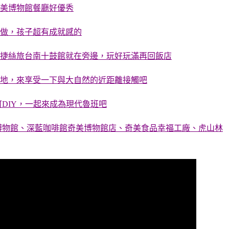
美博物館餐廳好優秀
做，孩子超有成就感的
捷絲旅台南十鼓館就在旁邊，玩好玩滿再回飯店
地，來享受一下與大自然的近距離接觸吧
DIY，一起來成為現代魯班吧
博物館、深藍咖啡館奇美博物館店、奇美食品幸福工廠、虎山林