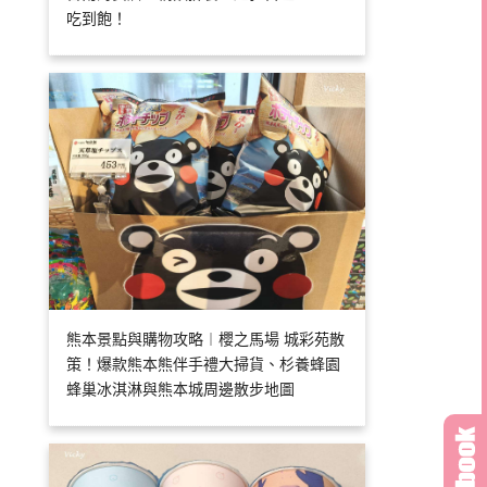
吃到飽！
熊本景點與購物攻略︱櫻之馬場 城彩苑散
策！爆款熊本熊伴手禮大掃貨、杉養蜂園
蜂巢冰淇淋與熊本城周邊散步地圖