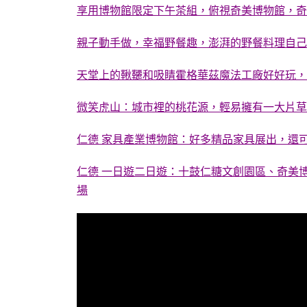
享用博物館限定下午茶組，俯視奇美博物館，奇
親子動手做，幸福野餐趣，澎湃的野餐料理自己
天堂上的鞦韆和吸睛霍格華茲魔法工廠好好玩，
微笑虎山：城市裡的桃花源，輕易擁有一大片草
仁德 家具產業博物館：好多精品家具展出，還可
仁德 一日遊二日遊：十鼓仁糖文創園區、奇美
場