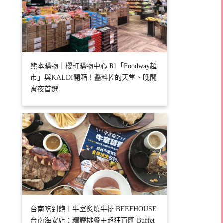
熊本購物｜櫻町購物中心 B1「Foodway超
市」與KALDI開箱！醬料控的天堂、晚間
宵夜首選
台南吃到飽︱牛室炙燒牛排 BEEFHOUSE
台南海安店：精饌排餐＋超狂百匯 Buffet