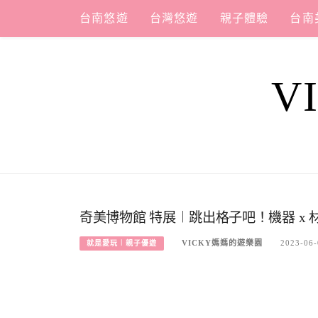
Skip
台南悠遊
台灣悠遊
親子體驗
台南
to
content
V
奇美博物館 特展︱跳出格子吧！機器 x 
VICKY媽媽的遊樂園
2023-06-
就是愛玩︱親子優遊