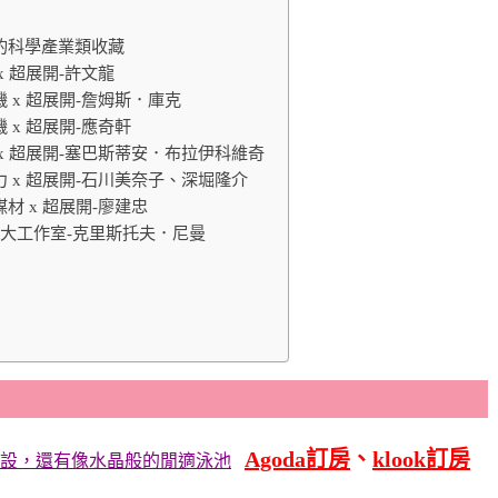
美的科學產業類收藏
x 超展開-許文龍
機 x 超展開-詹姆斯．庫克
 x 超展開-應奇軒
 x 超展開-塞巴斯蒂安．布拉伊科維奇
力 x 超展開-石川美奈子、深堀隆介
材 x 超展開-廖建忠
無限大工作室-克里斯托夫．尼曼
Agoda
訂房
、
klook訂房
設，還有像水晶般的閒適泳池