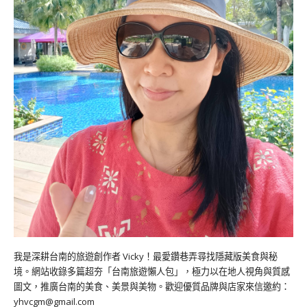
我是深耕台南的旅遊創作者 Vicky！最愛鑽巷弄尋找隱藏版美食與秘
境。網站收錄多篇超夯「台南旅遊懶人包」，極力以在地人視角與質感
圖文，推廣台南的美食、美景與美物。歡迎優質品牌與店家來信邀約：
yhvcgm@gmail.com