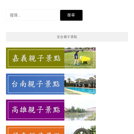
搜
尋
關
鍵
全台親子景點
字: