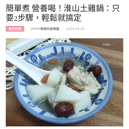
簡單煮 營養喝！淮山土雞鍋：只
要2步驟，輕鬆就搞定
豬肉料理
VICKY媽媽的遊樂園
2025-03-29