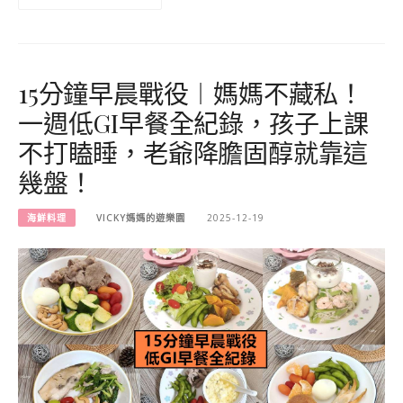
15分鐘早晨戰役︱媽媽不藏私！
一週低GI早餐全紀錄，孩子上課
不打瞌睡，老爺降膽固醇就靠這
幾盤！
海鮮料理
VICKY媽媽的遊樂園
2025-12-19