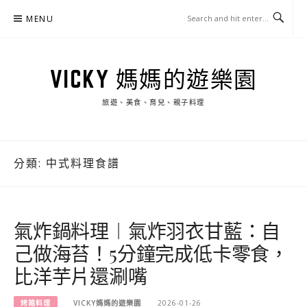
Skip
MENU
to
content
VICKY 媽媽的遊樂園
旅遊、美食、育兒、親子料理
分類:
中式料理食譜
氣炸鍋料理︱氣炸羽衣甘藍：自
己做海苔！5分鐘完成低卡零食，
比洋芋片還涮嘴
烤箱料理
VICKY媽媽的遊樂園
2026-01-26