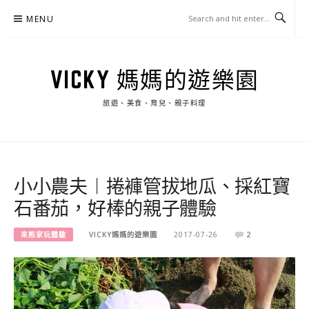
Skip
MENU
to
content
VICKY 媽媽的遊樂園
旅遊、美食、育兒、親子料理
小小農夫︱捲褲管拔地瓜、採紅寶
石番茄，好棒的親子體驗
來熊家玩體驗
VICKY媽媽的遊樂園
2017-07-26
2