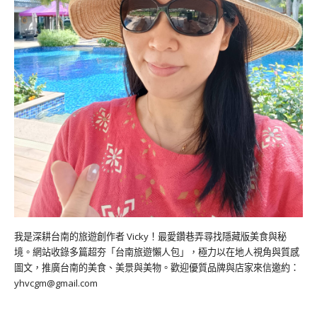
我是深耕台南的旅遊創作者 Vicky！最愛鑽巷弄尋找隱藏版美食與秘
境。網站收錄多篇超夯「台南旅遊懶人包」，極力以在地人視角與質感
圖文，推廣台南的美食、美景與美物。歡迎優質品牌與店家來信邀約：
yhvcgm@gmail.com