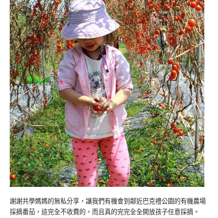
謝謝共學媽媽的無私分享，讓我們有機會到鄰近巴克禮公園的有機農場
採摘番茄，這完全不收費的，而且真的完完全全開放孩子任意採摘。