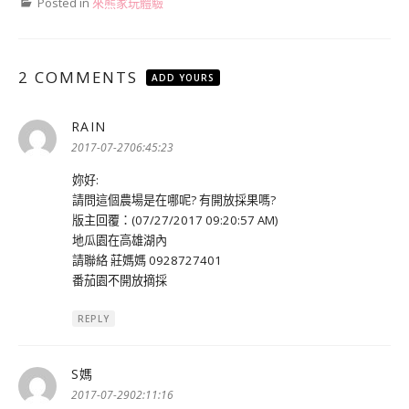
Posted in
來熊家玩體驗
2 COMMENTS
ADD YOURS
RAIN
表
示:
2017-07-2706:45:23
妳好:
請問這個農場是在哪呢? 有開放採果嗎?
版主回覆：(07/27/2017 09:20:57 AM)
地瓜園在高雄湖內
請聯絡 莊媽媽 0928727401
番茄園不開放摘採
REPLY
S媽
表
示:
2017-07-2902:11:16