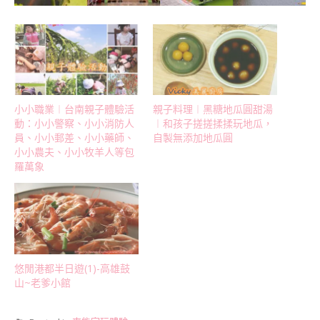
小小職業︱台南親子體驗活
親子料理︱黑糖地瓜圓甜湯
動：小小警察、小小消防人
︱和孩子搓搓揉揉玩地瓜，
員、小小郵差、小小藥師、
自製無添加地瓜圓
小小農夫、小小牧羊人等包
羅萬象
悠閒港都半日遊(1)-高雄鼓
山~老爹小館