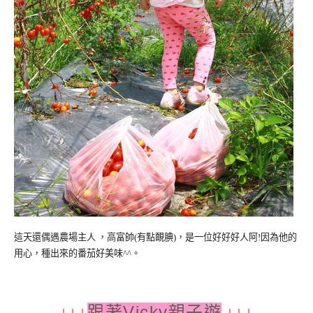
這天還偶遇農場主人
，
高富帥
有點靦腆
，是一位好好好人阿
因為他的
(
)
!
用心，種出來的番茄好美味
。
^^
跟著
Vicky
親子遊
↓
↓
↓
↓↓↓