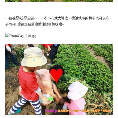
小孩採得
拔得超開心，一不小心就大豐收，還說地瓜的葉子也可以吃，
/
是阿
川燙後加點薄鹽醬油就很美味嚕
~
~