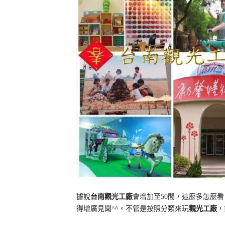
據說
台南觀光工廠
會增加至
間，這麼多怎麼看
50
得增廣見聞
。不管是按照分類來玩
觀光工廠
，
^^