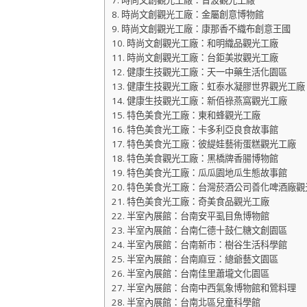
時尚文創觀光工廠：音波觀光工廠
時尚文創觀光工廠：金屬創意博物館
時尚文創觀光工廠：康那香不織布創意王國
時尚文創觀光工廠：和明織品觀光工廠
時尚文創觀光工廠：台鉅美妝觀光工廠
健康生技觀光工廠：天一中藥生活化園區
健康生技觀光工廠：虹泰水凝膠世界觀光工廠
健康生技觀光工廠：新佰祿燕窩觀光工廠
特色美食光工廠：東和蜂觀光工廠
特色美食光工廠：卡多利亞良食故事館
特色美食光工廠：彼緹娃藝術蛋糕觀光工廠
特色美食觀光工廠：黑橋牌香腸博物館
特色美食光工廠：瓜瓜園地瓜生態故事館
特色美食光工廠：台灣菸酒公司善化啤酒廠觀
特色美食光工廠：奇美食品觀光工廠
半室內展館：台南安平虱目魚博物館
半室內展館：台南仁德十鼓仁糖文創園區
半室內展館：台南新市：樹谷生活科學館
半室內展館：台南麻豆：總爺藝文園區
半室內展館：台南佳里蕭壠文化園區
半室內展館：台南中西氣象博物館和鶯料理
半室內展館：台南北區兒童科學館