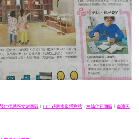
】
鼓仁德糖廠文創園區
︱
山上花園水道博物館
︱
左鎮化石園區
︱
南瀛天