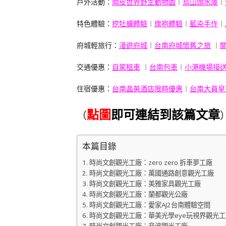
戶外活動：
頑皮世界野生動物園
︱
烏山頭水庫
︱
特色體驗：
挖牡蠣體驗
︱
旗袍體驗
︱
藍染手作
︱
府城輕旅行：
漫遊府城
︱
台南府城懷舊之旅
︱
交通優惠：
自駕租車
︱
台南包車
︱
小港機場接
住宿優惠：
台南晶英酒店限時優惠
︱
台南大員皇
點圖
即可連結到該篇文章
（
本篇目錄
時尚文創觀光工廠：zero zero 拆車夢工廠
時尚文創觀光工廠：萬國通路創意觀光工廠
時尚文創觀光工廠：美雅家具觀光工廠
時尚文創觀光工廠：蘭都觀光公廠
時尚文創觀光工廠：愛家AJ2台南體驗空間
時尚文創觀光工廠：華美光學eye玩視界觀光工