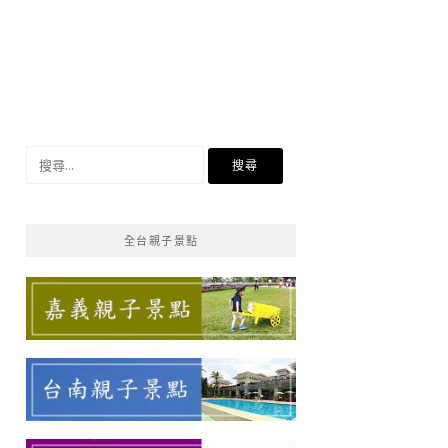
搜
尋
關
鍵
全台親子景點
字: