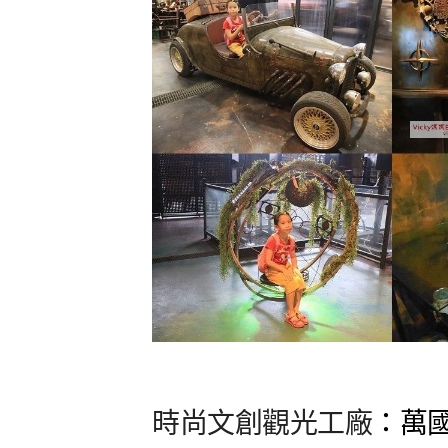
時尚文創觀光工廠
：萬