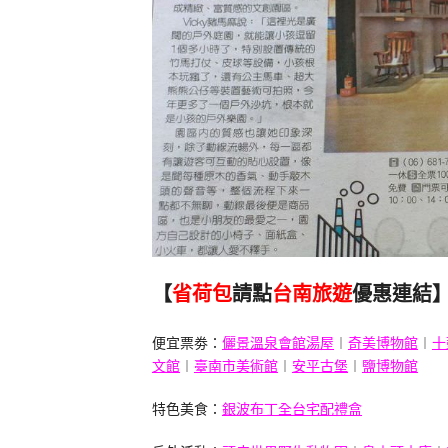
【
省荷包
請點
台南旅遊
優惠連結
便宜票劵：
儷景溫泉會館湯屋
︱
奇美博物館
︱
十
文館
︱
臺南市美術館
︱
安平古堡
︱
鹽博物館
特色美食：
銀波布丁全台宅配禮盒