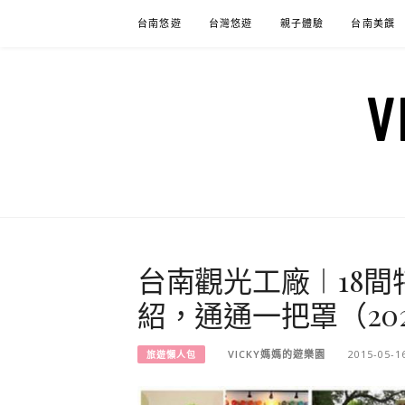
Skip
台南悠遊
台灣悠遊
親子體驗
台南美饌
to
content
台南觀光工廠︱18
紹，通通一把罩（20
VICKY媽媽的遊樂園
2015-05-1
旅遊懶人包