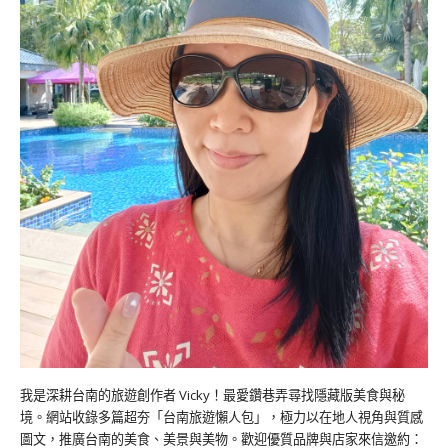
我是深耕台南的旅遊創作者 Vicky！最愛鑽巷弄尋找隱藏版美食與秘
境。網站收錄多篇超夯「台南旅遊懶人包」，極力以在地人視角與質感
圖文，推廣台南的美食、美景與美物。歡迎優質品牌與店家來信邀約：