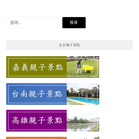
搜
尋
關
鍵
全台親子景點
字: