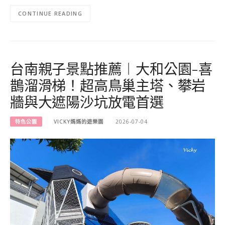
CONTINUE READING
台南親子景點推薦︱大和公園-喜
鵲溜滑梯！超高鳥巢主塔、攀岩
牆與大遮陽沙坑放電首選
特色公園
VICKY媽媽的遊樂園
2026-07-04