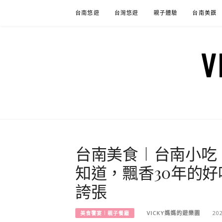
Skip
台南悠遊
台灣悠遊
親子體驗
台南美饌
to
content
台南美食︱台南小吃
知道，飄香30年的好
誇張
VICKY媽媽的遊樂園
20
美食饗宴︱親子餐廳