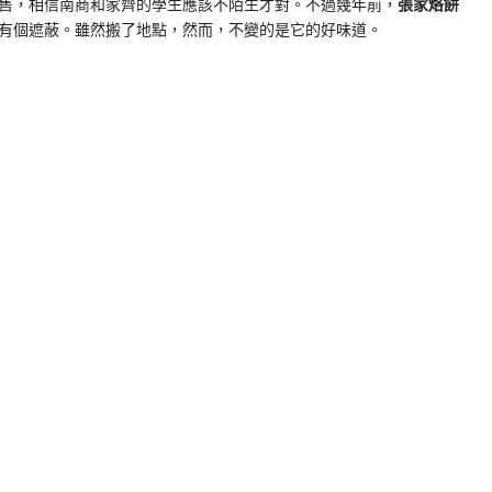
售，相信南商和家齊的學生應該不陌生才對。不過幾年前，
張家烙餅
有個遮蔽。雖然搬了地點，然而，不變的是它的好味道。