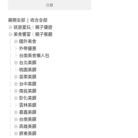
分類
展開全部
|
收合全部
就是愛玩︱親子優遊
美食饗宴︱親子餐廳
國外美食
外帶優惠
台南美食懶人包
台北美饌
桃園美饌
苗栗美饌
台中美饌
南投美饌
彰化美饌
雲林美饌
嘉義美饌
台南美饌
高雄美饌
屏東美饌