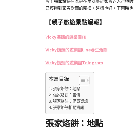
喔！
張家烙餅
原本是在南商靠近家齊的人行道販
已經搬到家齊對面的騎樓，這樣也好，下雨時也
【
親子旅遊景點爆報】
V
icky媽媽的遊樂園FB
Vicky媽媽的遊樂園
Line@生活圈
Vicky媽媽的遊樂園
Telegram
本篇目錄
張家烙餅：地點
張家烙餅：售價
張家烙餅：購買資訊
張家烙餅相關資訊
張家烙餅：地點