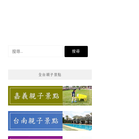
搜
尋
關
鍵
全台親子景點
字: