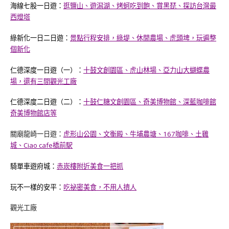
海線七股一日遊：
逛鹽山、遊潟湖、烤蚵吃到飽、賞黑琵、探訪台灣最
西燈塔
綠新化一日二日遊：
景點行程安排，綠堤、休閒農場、虎頭埤，玩遍整
個新化
仁德深度一日遊（一）：
十鼓文創園區、虎山林場、亞力山大蝴蝶農
場，還有三間觀光工廠
仁德深度二日遊（二）：
十鼓仁糖文創園區、奇美博物館、深藍咖啡館
奇美博物館店等
關廟龍崎一日遊：
虎形山公園、文衡殿、牛埔農塘、167咖啡、土雞
城、Ciao cafe橋前駅
騎單車遊府城：
赤崁樓附近美食一把抓
玩不一樣的安平：
吃祕密美食，不用人擠人
觀光工廠