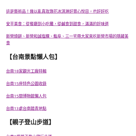
這是藝術品！幾以亂真玫瑰花冰淇淋好賞心悅目，也好好吃
安平美食：從餐廳到小吃攤，從鹹食到甜食，滿滿的好味道
新營燒餅、新營和誠塩粿、鮨阜、三一宅帶大家來吃新營市場的隱藏美
食
【台南景點懶人包】
台南18家觀光工廠特輯
台南15座特色公園收錄
台南15間博物館懶人包
台南13處台南踏青地點
【親子登山步道】