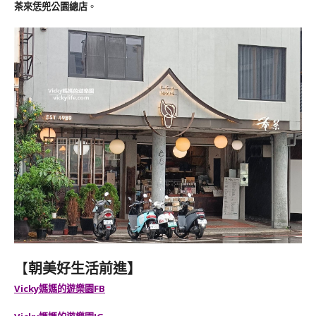
茶來恁兜公園總店
。
【
朝美好生活前進】
Vicky媽媽的遊樂園FB