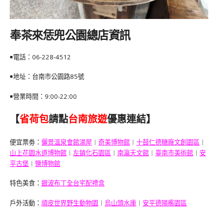
奉茶來恁兜公園總店資訊
￭電話：06-228-4512
￭地址：台南市公園路85號
￭營業時間：9:00-22:00
【
省荷包
請點
台南旅遊
優惠連結】
便宜票劵：
儷景溫泉會館湯屋
︱
奇美博物館
︱
十鼓仁德糖廠文創園區
︱
山上花園水道博物館
︱
左鎮化石園區
︱
南瀛天文館
︱
臺南市美術館
︱
安
平古堡
︱
鹽博物館
特色美食：
銀波布丁全台宅配禮盒
戶外活動：
頑皮世界野生動物園
︱
烏山頭水庫
︱
安平德陽艦園區