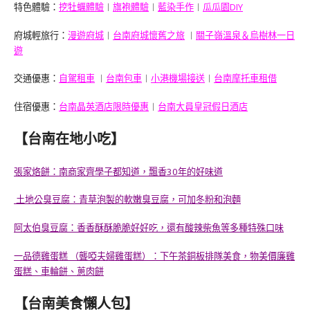
特色體驗：
挖牡蠣體驗
︱
旗袍體驗
︱
藍染手作
︱
瓜瓜園DIY
府城輕旅行：
漫遊府城
︱
台南府城懷舊之旅
︱
關子嶺溫泉＆烏樹林一日
遊
交通優惠：
自駕租車
︱
台南包車
︱
小港機場接送
︱
台南摩托車租借
住宿優惠：
台南晶英酒店限時優惠
︱
台南大員皇冠假日酒店
【台南在地小吃】
張家烙餅：南商家齊學子都知道，飄香30年的好味道
土地公臭豆腐：青草泡製的軟嫩臭豆腐，可加冬粉和泡麵
阿太伯臭豆腐：香香酥酥脆脆好好吃，還有酸辣柴魚等多種特殊口味
一品德雞蛋糕 （聾啞夫婦雞蛋糕）：下午茶銅板排隊美食，物美價廉雞
蛋糕、車輪餅、蔥肉餅
【台南美食懶人包】