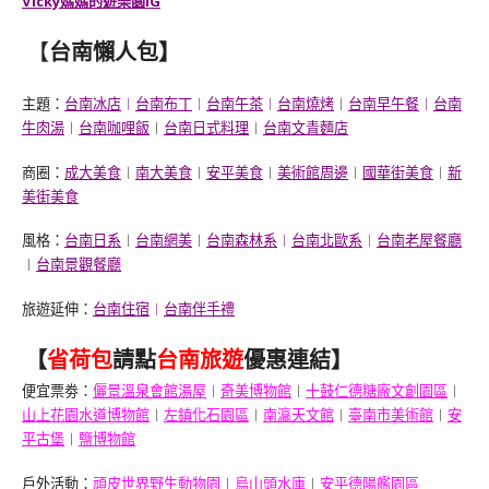
Vicky媽媽的遊樂園IG
【
台南懶人包
】
主題：
台南冰店
︱
台南布丁
︱
台南午茶
︱
台南燒烤
︱
台南早午餐
︱
台南
牛肉湯
︱
台南咖哩飯
︱
台南日式料理
︱
台南文青麵店
商圈：
成大美食
︱
南大美食
︱
安平美食
︱
美術館周邊
︱
國華街美食
︱
新
美街美食
風格：
台南日系
︱
台南網美
︱
台南森林系
︱
台南北歐系
︱
台南老屋餐廳
︱
台南景觀餐廳
旅遊延伸：
台南住宿
︱
台南伴手禮
【
省荷包
請點
台南旅遊
優惠連結】
便宜票劵：
儷景溫泉會館湯屋
︱
奇美博物館
︱
十鼓仁德糖廠文創園區
︱
山上花園水道博物館
︱
左鎮化石園區
︱
南瀛天文館
︱
臺南市美術館
︱
安
平古堡
︱
鹽博物館
戶外活動：
頑皮世界野生動物園
︱
烏山頭水庫
︱
安平德陽艦園區