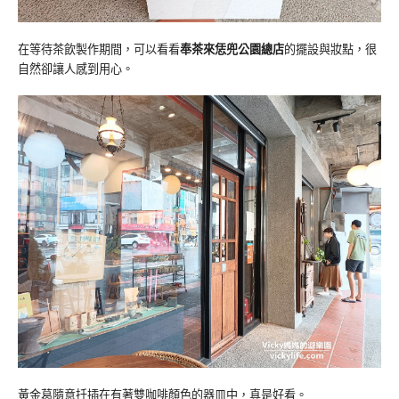
在等待茶飲製作期間，可以看看
奉茶來恁兜公園總店
的擺設與妝點，很
自然卻讓人感到用心。
黃金葛隨意扦插在有著雙咖啡顏色的器皿中，真是好看。