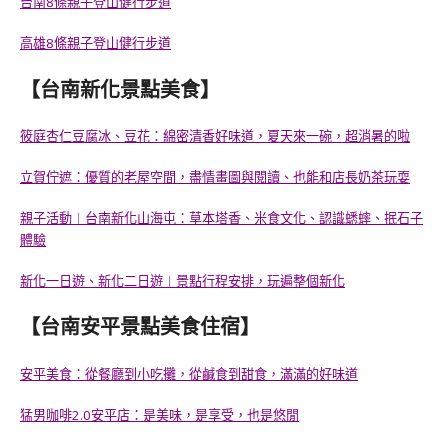
台南8條親子登山健行步道
高雄8條親子登山健行步道
【台南新化景點美食】
筱庭杏仁豆腐冰、豆花：綿密清香好味道，夏天來一碗，超消暑的啦
立賀佇遮：優質的老屋空間，盡情畫圖與閱讀、也能和店長奶茶玩耍
親子活動︱台南新化山海屯：草本塔香、米食文化、認識蟋蟀、抿石子
體驗
新化一日遊、新化二日遊︱景點行程安排，玩遍整個新化
【台南安平景點美食住宿】
安平美食：從餐廳到小吃攤，從鹹食到甜食，滿滿的好味道
猛男咖啡2.0安平店：是美味，是享受，也是悠閒