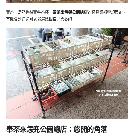
賣茶，當然也得賣些茶杯，
奉茶來恁兜公園總店
的杯具組都蠻親民的，
有機會到這邊可以挑選幾個自己喜歡的。
奉茶來恁兜公園總店：悠閒的角落