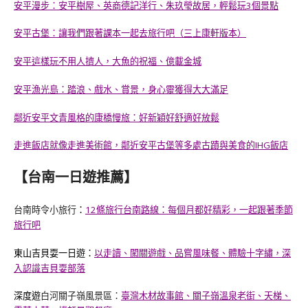
安平漫步：安平樹屋、英商德記洋行、朱玖瑩故居，輕鬆玩3個景點
安平古堡：讓我們跟著課本一起去旅行吧（三上康軒版本）
安平這樣玩不用人擠人，大魚的祝福、億載金城
安平漁光島：踏浪、戲水、賞景，身心靈獲得大大滿足
鄰近安平文青風格的康橋慢旅：好新穎好舒適好放鬆
走進飯店就像走進美術館，鄰近安平古堡等多處古蹟與美食的IHG飯店
【台南一日遊推薦】
台南時令小旅行
：
12條旅行台南路線：每個月都好精彩，一起跟著季節
旅行吧
東山吉貝耍一日遊：
以走讀、闖關遊戲、品嘗風味餐、體驗十字繡，深
入認識吉貝耍部落
深度遊
白河關子嶺風景區：
臺灣木材故事館、關子嶺溫泉老街、天梯、