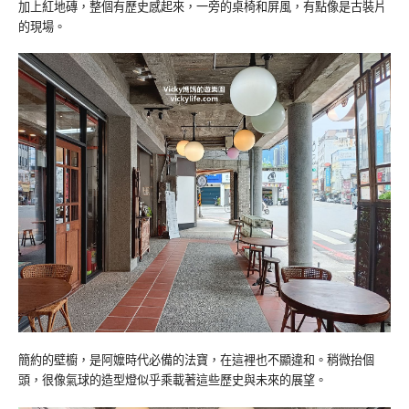
加上紅地磚，整個有歷史感起來，一旁的桌椅和屏風，有點像是古裝片
的現場。
簡約的壁櫥，是阿嬤時代必備的法寶，在這裡也不顯違和。稍微抬個
頭，很像氣球的造型燈似乎乘載著這些歷史與未來的展望。