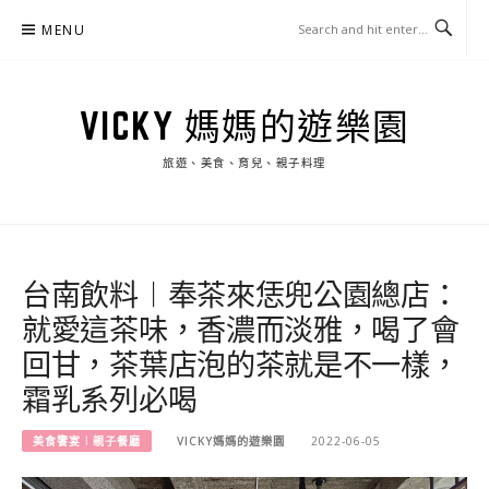
Skip
MENU
to
content
VICKY 媽媽的遊樂園
旅遊、美食、育兒、親子料理
台南飲料︱奉茶來恁兜公園總店：
就愛這茶味，香濃而淡雅，喝了會
回甘，茶葉店泡的茶就是不一樣，
霜乳系列必喝
美食饗宴︱親子餐廳
VICKY媽媽的遊樂園
2022-06-05