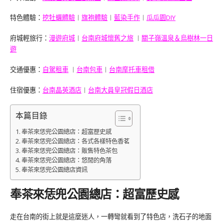
特色體驗：
挖牡蠣體驗
︱
旗袍體驗
︱
藍染手作
︱
瓜瓜園DIY
府城輕旅行：
漫遊府城
︱
台南府城懷舊之旅
︱
關子嶺溫泉＆烏樹林一日
遊
交通優惠：
自駕租車
︱
台南包車
︱
台南摩托車租借
住宿優惠：
台南晶英酒店
︱
台南大員皇冠假日酒店
本篇目錄
奉茶來恁兜公園總店：超富歷史感
奉茶來恁兜公園總店：各式各樣特色香茗
奉茶來恁兜公園總店：販售特色茶包
奉茶來恁兜公園總店：悠閒的角落
奉茶來恁兜公園總店資訊
奉茶來恁兜公園總店：超富歷史感
走在台南的街上就是這麼迷人，一轉彎就看到了特色店，洗石子的地面