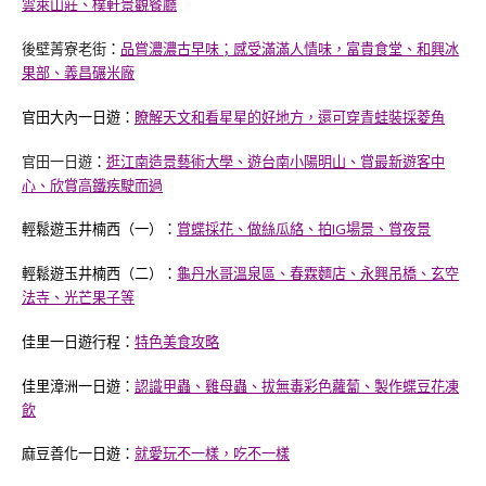
雲萊山莊、樸軒景觀餐廳
後壁菁寮老街
：
品嘗濃濃古早味；感受滿滿人情味，富貴食堂、和興冰
果部、義昌碾米廠
官田大內一日遊：
瞭解天文和看星星的好地方，還可穿青蛙裝採菱角
官田一日遊
：
逛江南造景藝術大學、遊台南小陽明山、賞最新遊客中
心、欣賞高鐵疾駛而過
輕鬆遊玉井楠西（一）：
賞蝶採花、做絲瓜絡、拍IG場景、賞夜景
輕鬆遊玉井楠西（二）：
龜丹水哥溫泉區、春霖麵店、永興吊橋、玄空
法寺、光芒果子等
佳里一日遊行程：
特色美食攻略
佳里漳洲一日遊：
認識甲蟲、雞母蟲、拔無毒彩色蘿蔔、製作蝶豆花凍
飲
麻豆善化一日遊：
就愛玩不一樣，吃不一樣