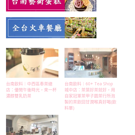
台南飲料︱中西區奉茶總
台南飲料︱60+ Tea Shop
店：優閒午後時光，來一杯
城中店：茶葉好茶就好，用
濃醇雙乳奶茶
自家冠軍茶甲子園茶行所泡
製的茶飲回甘潤喉真好喝(飲
料單)