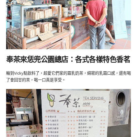
奉茶來恁兜公園總店：各式各樣特色香茗
輪到Vicky點飲料了，超愛它們家的霜乳奶茶，綿密的乳霜口感，還有喝
了會回甘的茶，喝一口真是享受。