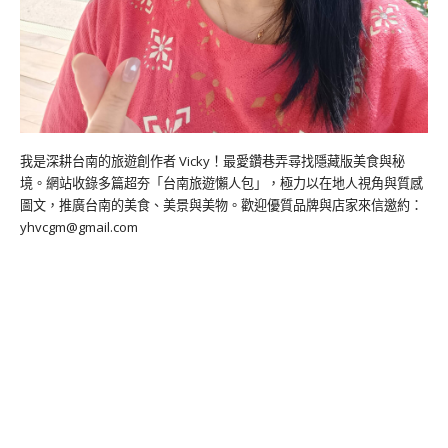
我是深耕台南的旅遊創作者 Vicky！最愛鑽巷弄尋找隱藏版美食與秘
境。網站收錄多篇超夯「台南旅遊懶人包」，極力以在地人視角與質感
圖文，推廣台南的美食、美景與美物。歡迎優質品牌與店家來信邀約：
yhvcgm@gmail.com