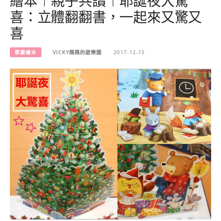
繪本︱親子共讀︱耶誕夜大驚
喜：立體翻翻書，一起來又驚又
喜
節慶繪本
VICKY媽媽的遊樂園
2017-12-15