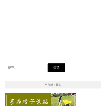
搜
尋
關
鍵
全台親子景點
字: