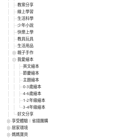
教案分享
線上學習
生活科學
少年小說
快樂上學
教具玩具
生活用品
親子手作
我愛繪本
英文繪本
節慶繪本
主題繪本
0-3歲繪本
4-6歲繪本
1-2年級繪本
3-4年級繪本
好文分享
享受體驗︱省錢團購
居家環境
媽媽寶貝