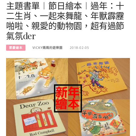
主題書單︱節日繪本︱過年：十
二生肖、一起來舞龍、年獸霹靂
啪啦、親愛的動物園，超有過節
氣氛der
節慶繪本
VICKY媽媽的遊樂園
2018-02-05