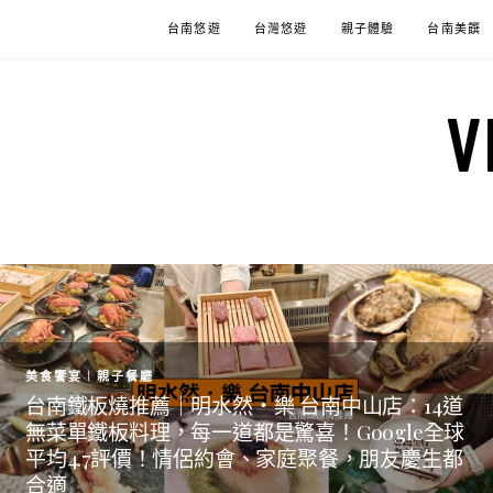
Skip
台南悠遊
台灣悠遊
親子體驗
台南美饌
to
content
美食饗宴︱親子餐廳
台南鐵板燒推薦｜明水然・樂 台南中山店：14道
無菜單鐵板料理，每一道都是驚喜！Google全球
平均4.7評價！情侶約會、家庭聚餐，朋友慶生都
合適