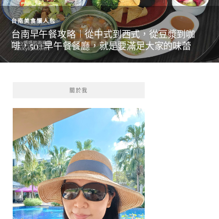
台南美食懶人包
台南早午餐攻略︱從中式到西式，從豆漿到咖
啡，50+早午餐餐廳，就是要滿足大家的味蕾
關於我