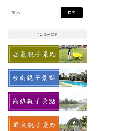
搜
尋
關
鍵
全台親子景點
字: