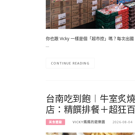
你也跟 Vicky 一樣是個「超市控」嗎？每
…
CONTINUE READING
台南吃到飽︱牛室炙燒牛排
店：精饌排餐＋超狂百匯 
VICKY媽媽的遊樂園
2026-08-04
美食體驗