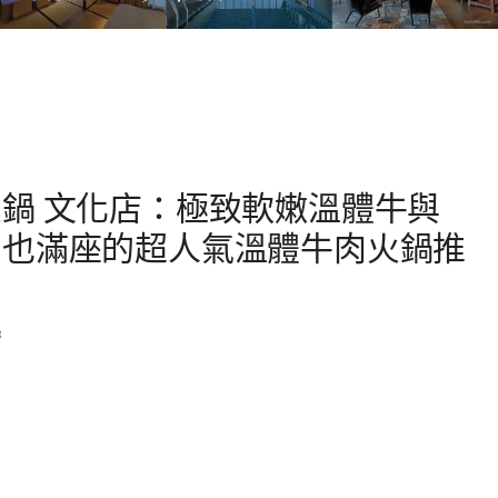
鍋 文化店：極致軟嫩溫體牛與
間也滿座的超人氣溫體牛肉火鍋推
8