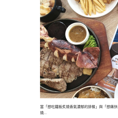
當「想吃鐵板炙燒香氣濃郁的排餐」與「想痛快享
燒…