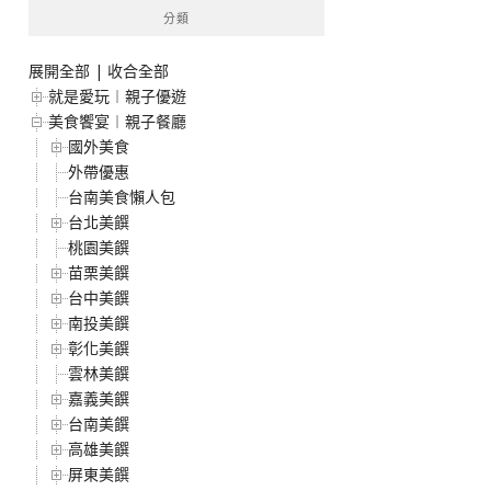
分類
展開全部
|
收合全部
就是愛玩︱親子優遊
美食饗宴︱親子餐廳
國外美食
外帶優惠
台南美食懶人包
台北美饌
桃園美饌
苗栗美饌
台中美饌
南投美饌
彰化美饌
雲林美饌
嘉義美饌
台南美饌
高雄美饌
屏東美饌