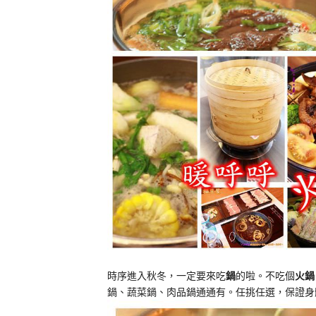
時序進入秋冬，一定要來吃
鍋
的啦。不吃個
火鍋
鍋、蔬菜鍋、肉品鍋通通有。任挑任選，保證身