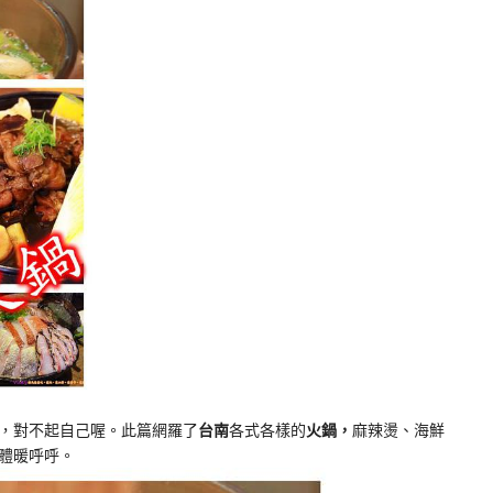
，對不起自己喔。此篇網羅了
台南
各式各樣的
火鍋，
麻辣燙、海鮮
體暖呼呼。