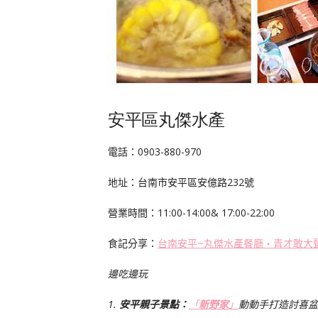
安平區丸傑水產
電話：
0903-880-970
地址：台南市安平區安億路
232
號
營業時間：
11:00-14:00& 17:00-22:00
食記分享：
台南安平~丸傑水產餐廳‧青才敢大
邊吃邊玩
1.
安平
親子景點：
「
新野家
」
動動手打造討喜盆