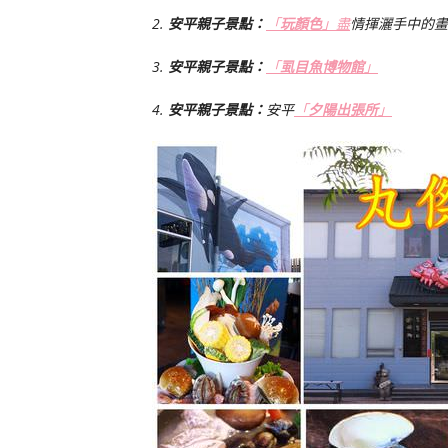
2.
安平
親子景點：
「
玩顏色
」盡
情揮灑手中的畫
3.
安平
親子景點：
「
虱目魚博物館
」
4.
安平
親子景點：
安平
「
夕陽出張所
」