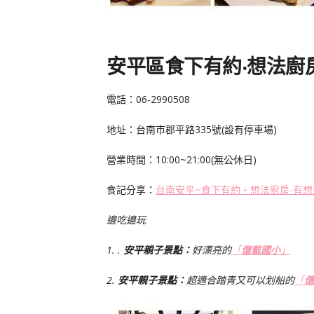
安平區食下有約
‧
想法廚
電話：
06-2990508
地址：台南市郡平路
335
號(設有停車場)
營業時間：10:00~21:00(無公休日)
食記分享：
台南安平~食下有約‧想法廚房-有
邊吃邊玩
1. .
安平
親子景點：
好漂亮的
「
億載國小
」
2.
安平
親子景點：
超適合踏青又可以划船的
「
億