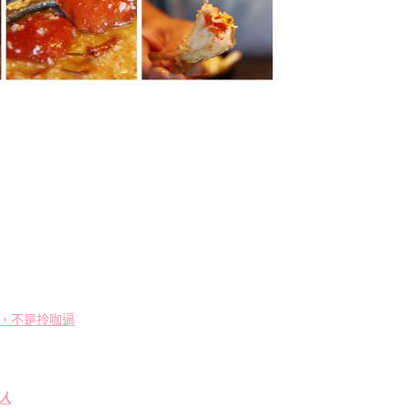
，不是拎咖逼
人