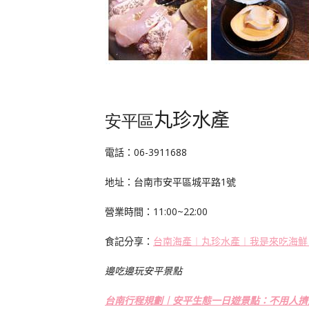
丸珍水產
安平區
電話：
06-3911688
地址：台南市安平區城平路
1
號
營業時間：
11:00~22:00
食記分享：
台南海
產︱丸珍水產︱我是來吃海鮮
邊吃邊玩安平景點
台南行程規劃︱安平生態一日遊景點：不用人擠