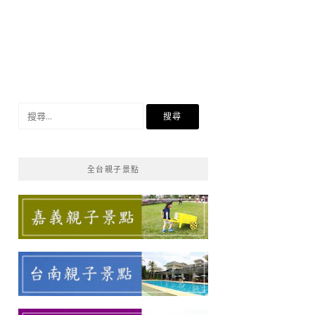
搜
尋
關
鍵
全台親子景點
字: