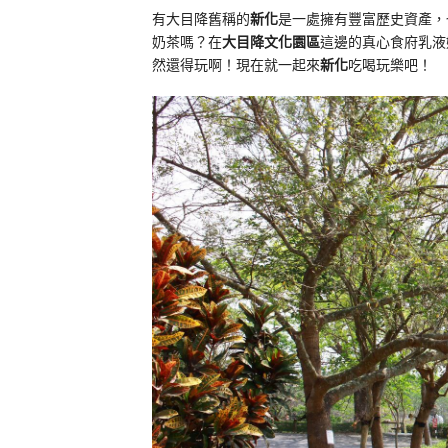
有大目降舊稱的
新化
是一處擁有豐富歷史資產，
奶茶嗎？在
大目降文化園區
這邊的真心食府乳液
然還得玩啊！現在就一起來
新化
吃喝玩樂吧！