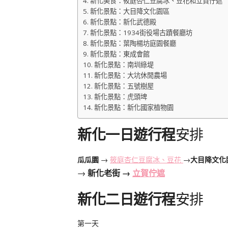
新化美食：筱庭杏仁豆腐冰、豆花和立賀佇遮
新化景點：大目降文化園區
新化景點：新化武德殿
新化景點：1934街役場古蹟餐廳坊
新化景點：葉陶楊坊庭園餐廳
新化景點：東成會館
新化景點：南圳綠堤
新化景點：大坑休閒農場
新化景點：五號樹屋
新化景點：虎頭埤
新化景點：新化國家植物園
新化一日遊行程
安排
瓜瓜園
→
筱庭杏仁豆腐冰、豆花
→
大目降文化
→
新化老街 →
立賀佇遮
新化二日遊行程
安排
第一天