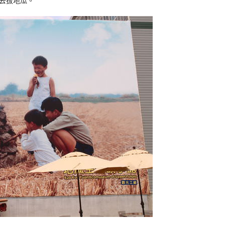
去拔地瓜。