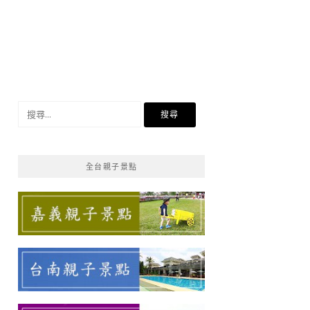
搜
尋
關
鍵
全台親子景點
字: