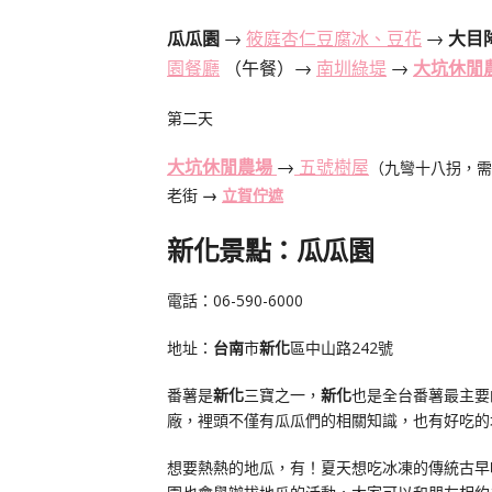
瓜瓜園
→
筱庭杏仁豆腐冰、豆花
→
大目
園餐廳
（午餐）→
南圳綠堤
→
大坑休閒
第二天
大坑休閒農場
→
五號樹屋
（九彎十八拐，
老街
→
立賀佇遮
新化景點
：
瓜瓜園
電話
：06-590-6000
地址
：
台南
市
新化
區中山路242號
番薯是
新化
三寶之一，
新化
也是全台番薯最主要
廠，裡頭不僅有瓜瓜們的相關知識，也有好吃的
想要熱熱的地瓜，有！夏天想吃冰凍的傳統古早