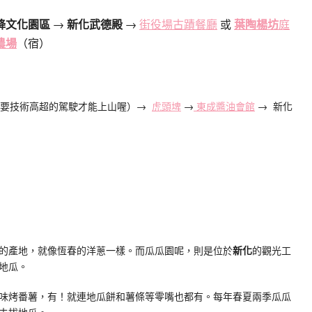
降文化園區
→
新化武德殿
→
街役場古蹟餐廳
或
葉陶楊坊
庭
農場
（宿）
需要技術高超的駕駛才能上山喔）→
虎頭埤
→
東成醬油會館
→ 新化
的產地，就像恆春的洋蔥一樣。而瓜瓜園呢，則是位於
新化
的觀光工
地瓜。
味烤番薯，有！就連地瓜餅和薯條等零嘴也都有。每年春夏兩季瓜瓜