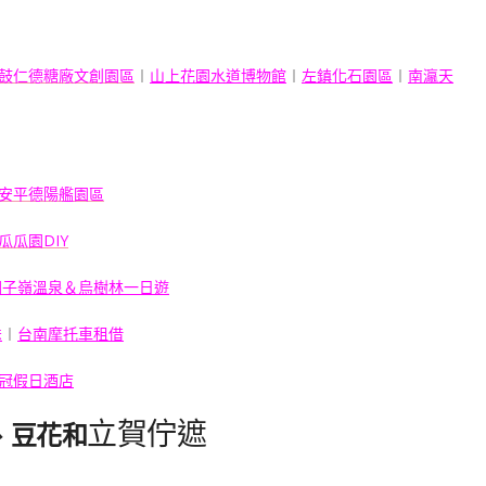
】
鼓仁德糖廠文創園區
︱
山上花園水道博物館
︱
左鎮化石園區
︱
南瀛天
安平德陽艦園區
瓜瓜園DIY
關子嶺溫泉＆烏樹林一日遊
送
︱
台南摩托車租借
冠假日酒店
立賀佇遮
、豆花和