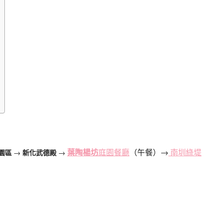
葉陶楊坊
庭園餐廳
（午餐）→
南圳綠堤
園區
→
新化武德殿
→