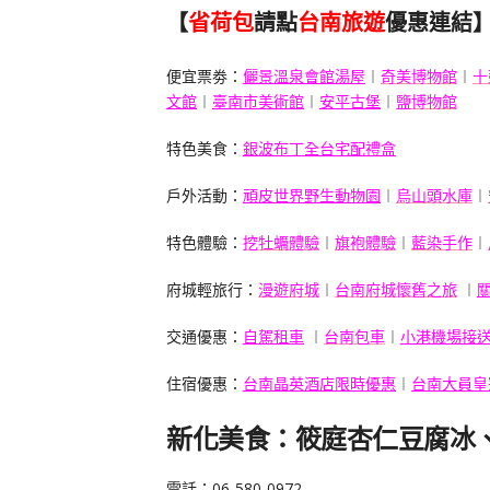
【
省荷包
請點
台南旅遊
優惠連結
便宜票劵：
儷景溫泉會館湯屋
︱
奇美博物館
︱
十
文館
︱
臺南市美術館
︱
安平古堡
︱
鹽博物館
特色美食：
銀波布丁全台宅配禮盒
戶外活動：
頑皮世界野生動物園
︱
烏山頭水庫
︱
特色體驗：
挖牡蠣體驗
︱
旗袍體驗
︱
藍染手作
︱
府城輕旅行：
漫遊府城
︱
台南府城懷舊
之旅
︱
交通優惠：
自駕租車
︱
台南包車
︱
小港機場接
住宿優惠：
台南晶英酒店限時優惠
︱
台南大員皇
新化美食
：筱庭杏仁豆腐冰
電話：06-580-0972