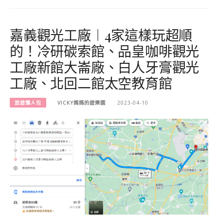
嘉義觀光工廠︱4家這樣玩超順
的！冷研碳索館、品皇咖啡觀光
工廠新館大崙廠、白人牙膏觀光
工廠、北回二館太空教育館
旅遊懶人包
VICKY媽媽的遊樂園
2023-04-10