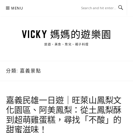
Skip
MENU
to
content
VICKY 媽媽的遊樂園
旅遊、美食、育兒、親子料理
分類:
嘉義景點
嘉義民雄一日遊｜旺萊山鳳梨文
化園區、阿美鳳梨：從土鳳梨酥
到超萌雞蛋糕，尋找「不酸」的
甜蜜滋味！