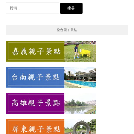
搜
尋
關
鍵
全台親子景點
字: