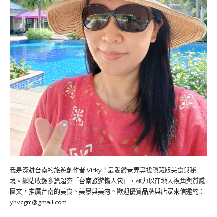
我是深耕台南的旅遊創作者 Vicky！最愛鑽巷弄尋找隱藏版美食與秘
境。網站收錄多篇超夯「台南旅遊懶人包」，極力以在地人視角與質感
圖文，推廣台南的美食、美景與美物。歡迎優質品牌與店家來信邀約：
yhvcgm@gmail.com