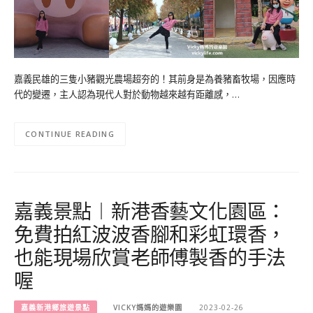
嘉義民雄的三隻小豬觀光農場超夯的！其前身是為養豬畜牧場，因應時
代的變遷，主人認為現代人對於動物越來越有距離感，…
CONTINUE READING
嘉義景點︱新港香藝文化園區：
免費拍紅波波香腳和彩虹環香，
也能現場欣賞老師傅製香的手法
喔
嘉義新港鄉旅遊景點
VICKY媽媽的遊樂園
2023-02-26