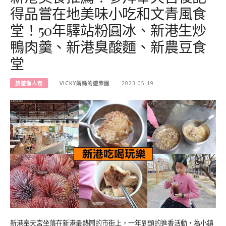
得品嘗在地美味小吃和文青風食
堂！50年驛站粉圓冰、新港生炒
鴨肉羹、新港臭酸麵、新農豆食
堂
旅遊懶人包
VICKY媽媽的遊樂園
2023-05-19
新港奉天宮坐落在新港最熱鬧的市街上，一年到頭的進香活動，為小鎮