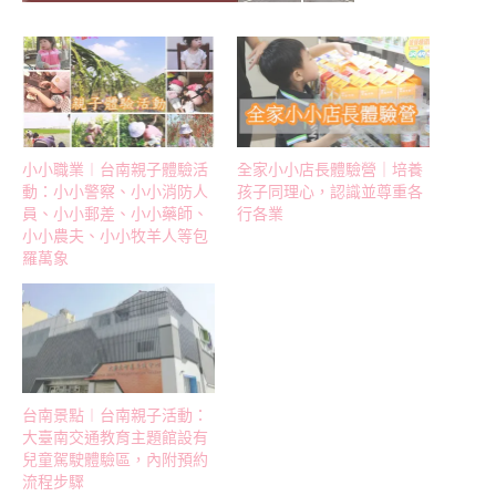
小小職業︱台南親子體驗活
全家小小店長體驗營｜培養
動：小小警察、小小消防人
孩子同理心，認識並尊重各
員、小小郵差、小小藥師、
行各業
小小農夫、小小牧羊人等包
羅萬象
台南景點︱台南親子活動：
大臺南交通教育主題館設有
兒童駕駛體驗區，內附預約
流程步驟