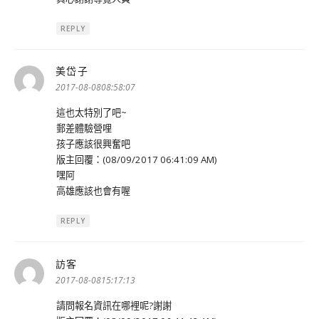
REPLY
美岱子
表
示:
2017-08-0808:58:07
這也太特別了吧~
郵差體驗營哩
孩子應該很興奮吧
版主回覆：(08/09/2017 06:41:09 AM)
嘿阿
高雄應該也會有喔
REPLY
訪客
表
示:
2017-08-0815:17:13
請問報名資訊在哪裡呢?謝謝