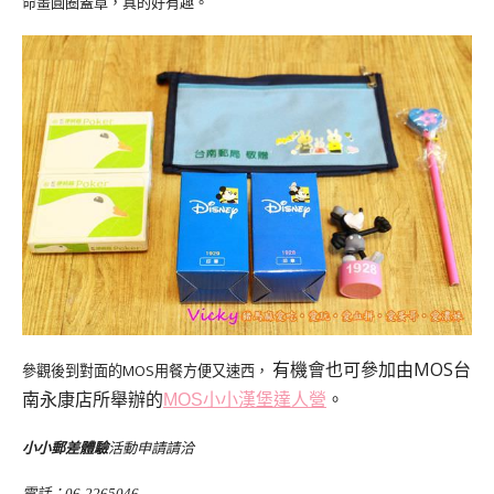
命畫圓圈蓋章，真的好有趣。
有機會也可參加由MOS台
參觀後到對面的MOS用餐方便又速西，
南永康店所舉辦的
小小漢堡達人營
。
MOS
小小郵差體驗
活動申請請洽
電話：
06-2265046