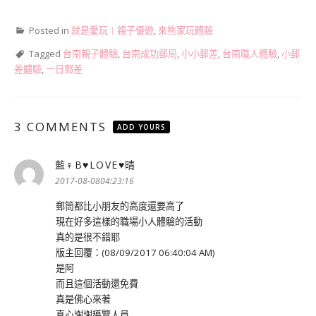
Posted in
就是愛玩︱親子優遊
,
來熊家玩體驗
Tagged
台南親子體驗
,
台南成功郵局
,
小小郵差
,
台南職人體驗
,
小郵
差體驗
,
一日郵差
3 COMMENTS
ADD YOURS
藍♀Β♥LOVE♥晴
表
示:
2017-08-0804:23:16
郵筒都比小朋友的高度還要高了
現在好多這樣的職場小人體驗的活動
真的是很不錯耶
版主回覆：(08/09/2017 06:40:04 AM)
是阿
而且這個活動還免費
真是佛心來著
真心謝謝導覽人員