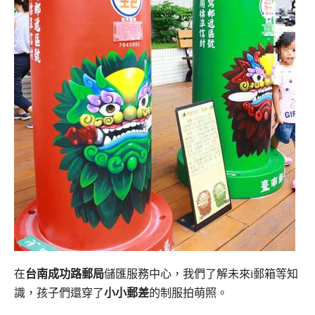
在
台南成功路郵局
儲匯服務中心，我們了解未來
郵箱等知
i
識，孩子們還穿了
小小郵差
的制服拍萌照。