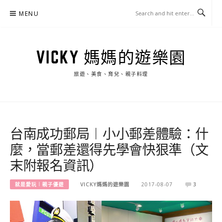
Skip
MENU
to
content
VICKY 媽媽的遊樂園
旅遊、美食、育兒、親子料理
台南成功郵局︱小小郵差體驗：什
麼，當郵差還得先學會快狠準（文
末附報名資訊）
就是愛玩︱親子優遊
VICKY媽媽的遊樂園
2017-08-07
3