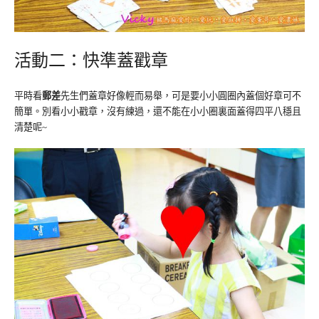
活動二：快準蓋戳章
平時看
郵差
先生們蓋章好像輕而易舉，可是要小小圓圈內蓋個好章可不
簡單。別看小小戳章，沒有練過，還不能在小小圈裏面蓋得四平八穩且
清楚呢
~