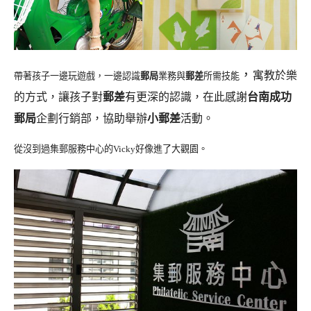
，
寓教於樂
帶著孩子一邊玩遊戲，一邊認識
郵局
業務
郵差
所需技能
與
的方式，讓孩子對
郵差
有更深的認識，在此感謝
台南成功
郵局
企劃行銷部，協助舉辦
小郵差
活動。
從沒到過集郵服務中心的
好像進了大觀園。
Vicky