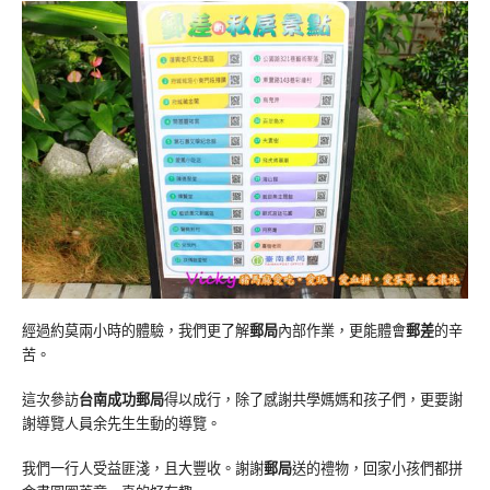
經過約莫兩小時的體驗，我們更了解
郵局
內部作業，更能體會
郵差
的辛
苦。
這次參訪
台南成功郵局
得以成行，除了感謝共學媽媽和孩子們，更要謝
謝導覽人員余先生生動的導覽。
我們一行人受益匪淺，且大豐收。謝謝
郵局
送的禮物，回家小孩們都拼