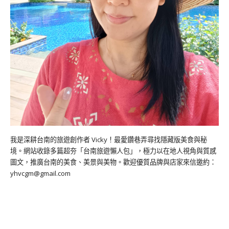
我是深耕台南的旅遊創作者 Vicky！最愛鑽巷弄尋找隱藏版美食與秘
境。網站收錄多篇超夯「台南旅遊懶人包」，極力以在地人視角與質感
圖文，推廣台南的美食、美景與美物。歡迎優質品牌與店家來信邀約：
yhvcgm@gmail.com