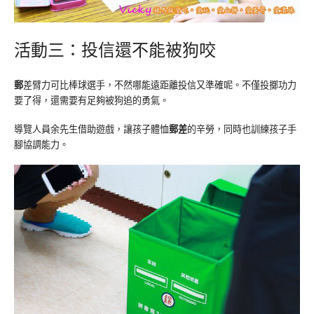
活動三：投信還不能被狗咬
郵
差臂力可比棒球選手，不然哪能遠距離投信又準確呢。不僅投擲功力
要了得，還需要有足夠被狗追的勇氣。
導覽人員余先生借助遊戲，讓孩子體恤
郵差
的辛勞，同時也訓練孩子手
腳協調能力。