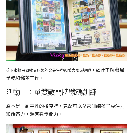
，藉此了解
郵局
接下來就由幽默又風趣的余先生帶領著大家玩遊戲
業務和
郵差
工作。
活動一：單雙數門牌號碼訓練
原本是一副平凡的撲克牌，竟然可以拿來訓練孩子專注力
和觀察力，還有數學能力。