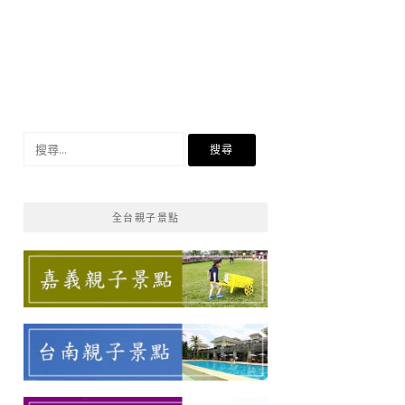
搜
尋
關
鍵
全台親子景點
字: