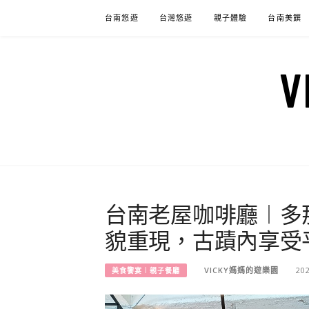
Skip
台南悠遊
台灣悠遊
親子體驗
台南美饌
to
content
台南老屋咖啡廳︱多
貌重現，古蹟內享受
VICKY媽媽的遊樂園
20
美食饗宴︱親子餐廳