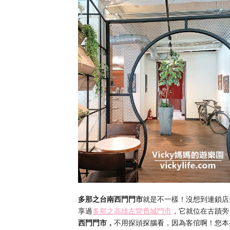
多那之台南西門門市
就是不一樣！沒想到連鎖店
享過
多那之高雄左營舊城門市
，它就位在古蹟旁
西門門市，
不用探頭探腦看，因為客倌啊！您本