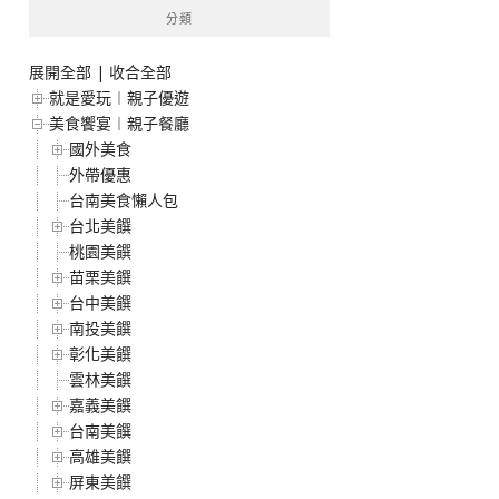
分類
展開全部
|
收合全部
就是愛玩︱親子優遊
美食饗宴︱親子餐廳
國外美食
外帶優惠
台南美食懶人包
台北美饌
桃園美饌
苗栗美饌
台中美饌
南投美饌
彰化美饌
雲林美饌
嘉義美饌
台南美饌
高雄美饌
屏東美饌