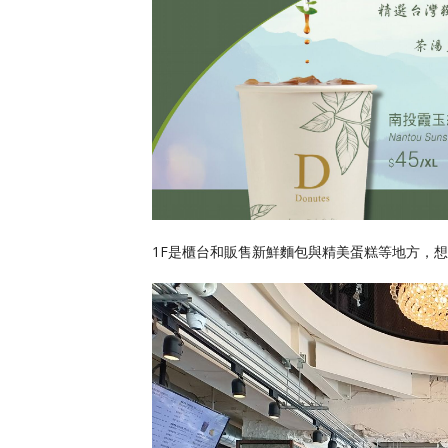
1F是櫃台和販售新鮮麵包與精美蛋糕等地方，