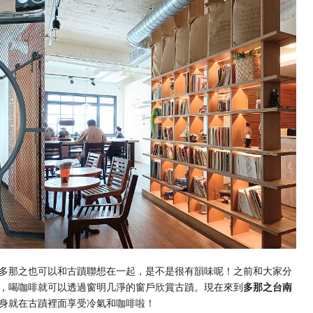
多那之也可以和古蹟聯想在一起，是不是很有韻味呢！之前和大家分
，喝咖啡就可以透過窗明几淨的窗戶欣賞古蹟。現在來到
多那之台南
身就在古蹟裡面享受冷氣和咖啡啦！