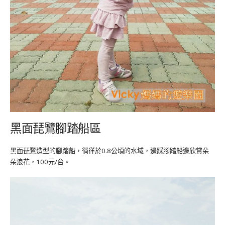
黑面琵鷺腳踏船區
黑面琵鷺造型的腳踏船，徜徉於0.8公頃的水域，邊踩腳踏船邊欣賞朵
朵浪花，100元/台。