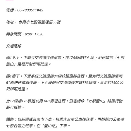
電話：06-7800511#49
地址： 台南市七股區鹽埕里66號
開放時間：9:00~17:30
交通路線
國1北上，下麻豆交流道往佳里區，接176縣道往七股，沿途請依「七股
鹽山」路標行駛即可抵達。
國1南下，下營系統交流道接84線快速道路往西，至北門交流道接濱海
61線快速道路往南，下七股鹽埕交流道後左轉176線道，直走約1500公
尺即可抵達。
台17線接176縣道或南34-1鄉道往西，沿途請依「七股鹽山」路標行駛
即可抵達。
鐵路：自新營或台南市下車，搭乘大台南公車往佳里，再轉藍20公車往
七股台區之班車，在「鹽山站」下車。