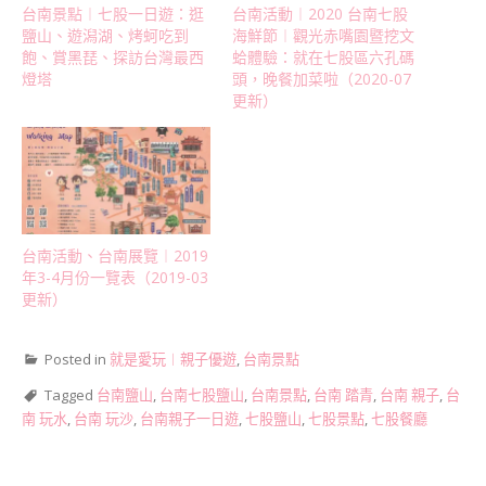
台南景點︱七股一日遊：逛
台南活動︱2020 台南七股
鹽山、遊潟湖、烤蚵吃到
海鮮節︱觀光赤嘴園暨挖文
飽、賞黑琵、探訪台灣最西
蛤體驗：就在七股區六孔碼
燈塔
頭，晚餐加菜啦（2020-07
更新）
台南活動、台南展覽︱2019
年3-4月份一覽表（2019-03
更新）
Posted in
就是愛玩︱親子優遊
,
台南景點
Tagged
台南鹽山
,
台南七股鹽山
,
台南景點
,
台南 踏青
,
台南 親子
,
台
南 玩水
,
台南 玩沙
,
台南親子一日遊
,
七股鹽山
,
七股景點
,
七股餐廳