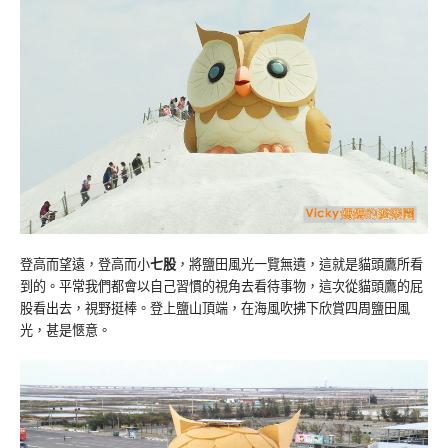
登高而望遠，登高而小
七股
，將鹽田風光一覽無遺，這就是貓頭鷹所看
到的。平常我們都會以自己習慣的視角去看待事物，這次從貓頭鷹的屁
股看出去，視野挺棒。登上鹽山頂端，在海風吹拂下欣賞四周鹽田風
光，甚是愜意。