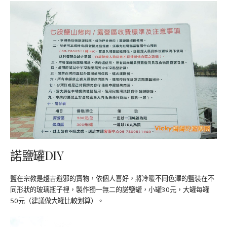
諾鹽罐DIY
鹽在宗教是趨吉避邪的寶物，依個人喜好，將冷暖不同色澤的鹽裝在不
同形狀的玻璃瓶子裡，製作獨一無二的諾鹽罐，小罐30元，大罐每罐
50元（建議做大罐比較划算）。