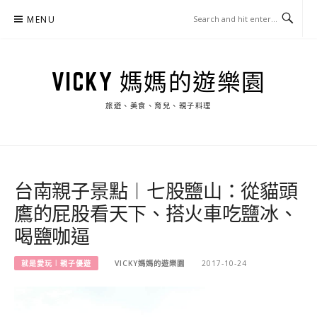
Skip
MENU
to
content
VICKY 媽媽的遊樂園
旅遊、美食、育兒、親子料理
台南親子景點︱七股鹽山：從貓頭
鷹的屁股看天下、搭火車吃鹽冰、
喝鹽咖逼
就是愛玩︱親子優遊
VICKY媽媽的遊樂園
2017-10-24