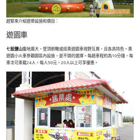
趕緊來介紹遊樂設施和價目：
遊園車
七股鹽山
腹地廣大，登頂俯瞰或搭乘遊園車視野互異，且各具特色。乘
遊園小火車參觀園區內設施，是不錯的選擇。每趟車程約為10分鐘，每
車次可乘載24人。每人50元，20人以上可享優惠。