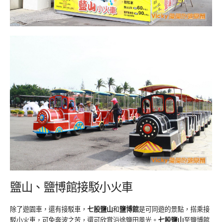
鹽山、鹽博館接駁小火車
除了遊園車，還有接駁車，
七股鹽山
和
鹽博館
是可同遊的景點，搭乘接
駁小火車，可免奔波之苦，還可欣賞沿途鹽田風光。
七股鹽山
至鹽博館