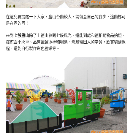
在這兒要提醒一下大家，鹽山台階較大，請留意自己的腳步，這階梯可
是在霸的阿！
來到
七股鹽山
除了上鹽山參觀七股風光，還能到處和鹽相關物品拍照、
搭遊園小火車、品嘗鹹鹹冰棒和咖逼、體驗鹽田人的辛勞，欣賞製鹽過
程，還能自行製作彩色鹽罐等。