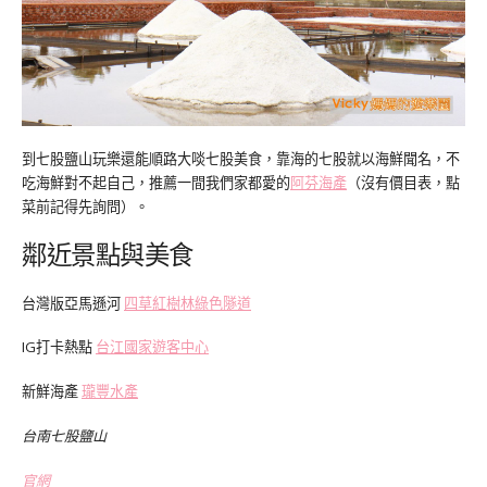
到七股鹽山玩樂還能順路大啖七股美食，靠海的七股就以海鮮聞名，不
吃海鮮對不起自己，推薦一間我們家都愛的
阿芬海產
（沒有價目表，點
菜前記得先詢問）。
鄰近景點與美食
台灣版亞馬遜河
四草紅樹林綠色隧道
IG打卡熱點
台江國家
遊客中心
新鮮海產
瓏豐水產
台南七股鹽山
官網