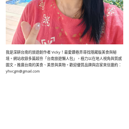
我是深耕台南的旅遊創作者 Vicky！最愛鑽巷弄尋找隱藏版美食與秘
境。網站收錄多篇超夯「台南旅遊懶人包」，極力以在地人視角與質感
圖文，推廣台南的美食、美景與美物。歡迎優質品牌與店家來信邀約：
yhvcgm@gmail.com