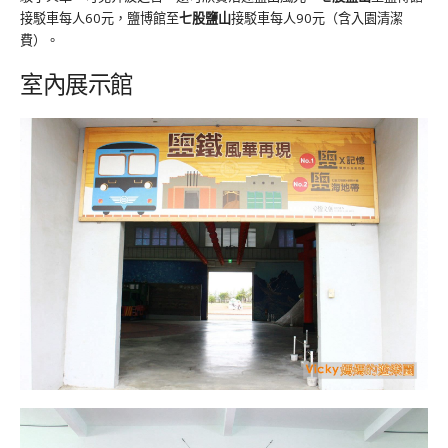
接駁車每人60元，鹽博館至
七股鹽山
接駁車每人90元（含入園清潔
費）。
室內展示館