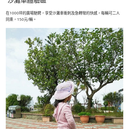
在1000坪的廣場馳騁，享受沙灘車衝刺及急轉彎的快感，每輛可二人
同乘，150元/輛。