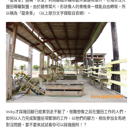
「龍骨車」通稱「水車」利用腳踏木軸帶動木製鏈帶葉片，引海水注入
鹽田曝曬製鹽。由於鏈帶葉片，形狀像人的脊椎骨一樣能自由轉彎，所
以稱為「龍骨車」（以上部分文字擷取自官網）。
Vicky才踩幾回腳已經累到走不動了，很難想像之前在鹽田工作的人們，
如何以人力完成製鹽這項繁瑣的工作，以他們的腳力，相信參加全馬絕
對沒問題。要不要來試試看你可以踩幾圈阿！？