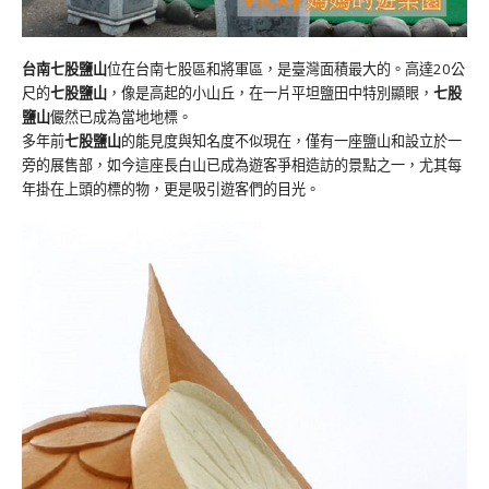
台南七股鹽山
位在台南七股區和將軍區，是臺灣面積最大的。高達20公
尺的
七股鹽山
，像是高起的小山丘，在一片平坦鹽田中特別顯眼，
七股
鹽山
儼然已成為當地地標。
多年前
七股鹽山
的能見度與知名度不似現在，僅有一座鹽山和設立於一
旁的展售部，如今這座長白山已成為遊客爭相造訪的景點之一，尤其每
年掛在上頭的標的物，更是吸引遊客們的目光。