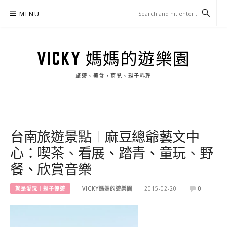
Skip
MENU
to
content
VICKY 媽媽的遊樂園
旅遊、美食、育兒、親子料理
台南旅遊景點︱麻豆總爺藝文中
心：喫茶、看展、踏青、童玩、野
餐、欣賞音樂
就是愛玩︱親子優遊
VICKY媽媽的遊樂園
2015-02-20
0