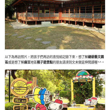
以下為再訪照片，把孩子們再訪的喜悅給記錄下來，想了解
總爺藝文園
區
或是想了解
麻豆
地區
親子遊景點
的朋友請滑到文末做延伸閱讀喔^^。