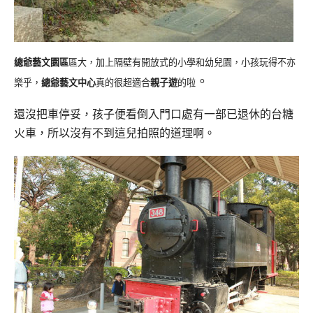
總爺藝文園區
區大，加上隔壁有開放式的小學和幼兒園，小孩玩得不亦
。
樂乎，
總爺藝文中心
真的很超適合
親子遊
的啦
還沒把車停妥，孩子便看倒入門口處有一部已退休的台糖
火車，所以沒有不到這兒拍照的道理啊。