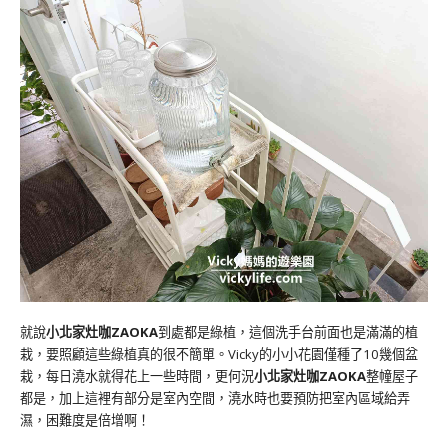
就說
小北家灶咖ZAOKA
到處都是綠植，這個洗手台前面也是滿滿的植
栽，要照顧這些綠植真的很不簡單。Vicky的小小花園僅種了10幾個盆
栽，每日澆水就得花上一些時間，更何況
小北家灶咖ZAOKA
整幢屋子
都是，加上這裡有部分是室內空間，澆水時也要預防把室內區域給弄
濕，困難度是倍增啊！