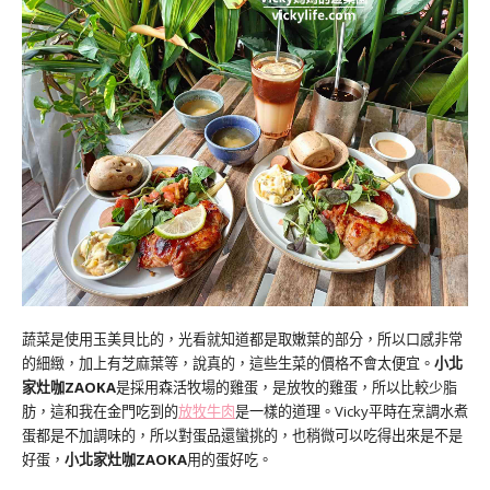
蔬菜是使用玉美貝比的，光看就知道都是取嫩葉的部分，所以口感非常
的細緻，加上有芝麻葉等，說真的，這些生菜的價格不會太便宜。
小北
家灶咖ZAOKA
是採用森活牧場的雞蛋，是放牧的雞蛋，所以比較少脂
肪，這和我在金門吃到的
放牧牛肉
是一樣的道理。Vicky平時在烹調水煮
蛋都是不加調味的，所以對蛋品還蠻挑的，也稍微可以吃得出來是不是
好蛋，
小北家灶咖ZAOKA
用的蛋好吃。