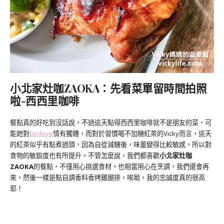
小北家灶咖ZAOKA：
先看菜單
留時間拍照
啦-西西里咖啡
餐點真的好吃到沒話說，不過這天點得西西里咖啡就不是朋友的菜，可
能她對
Birdeye
情有獨鍾，而對於習慣喝不加糖紅茶的Vicky而言，這天
的紅茶似乎有點煮過頭，因為自從減糖後，味蕾變得比較敏感，所以對
食物的敏銳度也有所提升。不管怎麼說，我們都喜歡
小北家灶咖
ZAOKA
的餐點，不僅用心挑選食材，也相當用心在烹調，我們還會再
來，然後一樣是點自調香料香烤雞腿排，唉呦，我的忠誠度真的很高
耶！