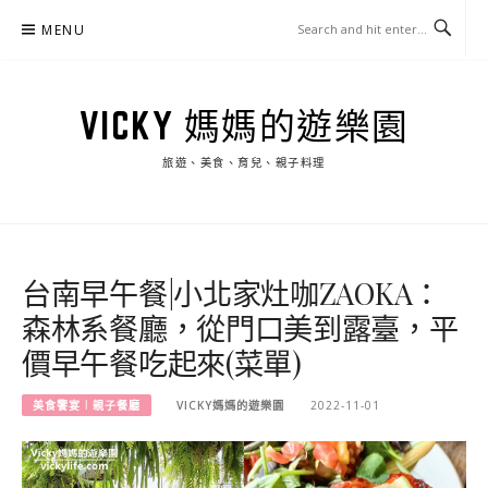
Skip
MENU
to
content
VICKY 媽媽的遊樂園
旅遊、美食、育兒、親子料理
台南早午餐|小北家灶咖ZAOKA：
森林系餐廳，從門口美到露臺，平
價早午餐吃起來(菜單)
美食饗宴︱親子餐廳
VICKY媽媽的遊樂園
2022-11-01