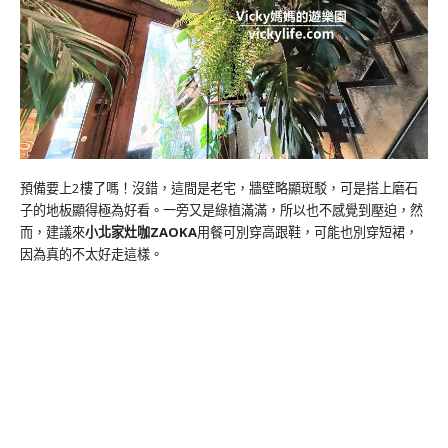
預備要上2樓了嗎！沒錯，這間是老宅，牆壁略顯斑駁，可是搭上磨石
子的地板顯得極為好看。一旁又是綠植滿滿，所以也不感覺到壓迫，然
而，建議來
小北家灶咖ZAOKA
用餐可別穿高跟鞋，可能也別穿短裙，
因為真的不太好走這樣。