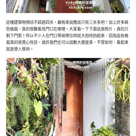
這幢建築物預估不超過四米，嚴格來說應該只有三米多吧！加上許多綠
色植栽，真的很難看見門口在哪裡。大家看一下下面這張照片，真的只
剩下門耶！所以不少人在門口等候帶位時就大拍特拍起來，因為這些植
栽真的很賞心悅目，或許我們也可以說數大便是美，不管如何，看起來
就是使人愉快。