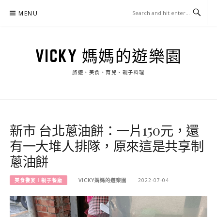
Skip
MENU
to
content
VICKY 媽媽的遊樂園
旅遊、美食、育兒、親子料理
新市 台北蔥油餅：一片150元，還
有一大堆人排隊，原來這是共享制
蔥油餅
美食饗宴︱親子餐廳
VICKY媽媽的遊樂園
2022-07-04