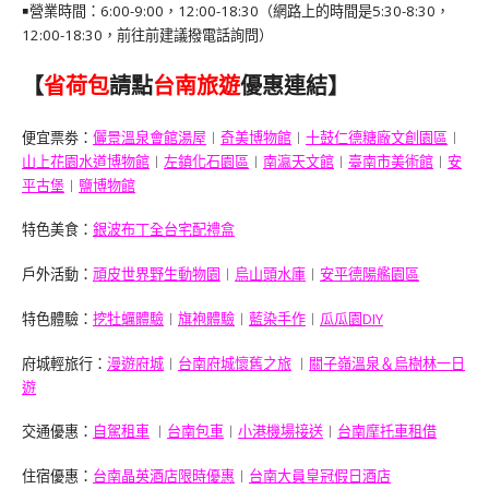
￭營業時間：6:00-9:00，12:00-18:30（網路上的時間是5:30-8:30，
12:00-18:30，前往前建議撥電話詢問）
【
省荷包
請點
台南旅遊
優惠連結】
便宜票劵：
儷景溫泉會館湯屋
︱
奇美博物館
︱
十鼓仁德糖廠文創園區
︱
山上花園水道博物館
︱
左鎮化石園區
︱
南瀛天文館
︱
臺南市美術館
︱
安
平古堡
︱
鹽博物館
特色美食：
銀波布丁全台宅配禮盒
戶外活動：
頑皮世界野生動物園
︱
烏山頭水庫
︱
安平德陽艦園區
特色體驗：
挖牡蠣體驗
︱
旗袍體驗
︱
藍染手作
︱
瓜瓜園DIY
府城輕旅行：
漫遊府城
︱
台南府城懷舊之旅
︱
關子嶺溫泉＆烏樹林一日
遊
交通優惠：
自駕租車
︱
台南包車
︱
小港機場接送
︱
台南摩托車租借
住宿優惠：
台南晶英酒店限時優惠
︱
台南大員皇冠假日酒店