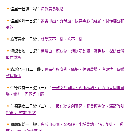
佳里一日遊行程：
特色美食攻略
佳里漳洲一日遊：
認識甲蟲、雞母蟲、拔無毒彩色蘿蔔、製作蝶豆花
凍飲
麻豆善化一日遊：
就愛玩不一樣，吃不一樣
海線七股一日遊：
逛鹽山、遊潟湖、烤蚵吃到飽、賞黑琵、探訪台灣
最西燈塔
綠新化一日二日遊：
景點行程安排，綠堤、休閒農場、虎頭埤，玩遍
整個新化
仁德深度一日遊（一）：
十鼓文創園區、虎山林場、亞力山大蝴蝶農
場，還有三間觀光工廠
仁德深度二日遊（二）：
十鼓仁糖文創園區、奇美博物館、深藍咖啡
館奇美博物館店等
關廟龍崎一日遊：
虎形山公園、文衡殿、牛埔農塘、167咖啡、土雞
城、Ciao cafe橋前駅