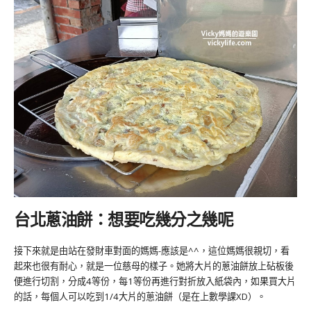
台北蔥油餅：想要吃幾分之幾呢
接下來就是由站在發財車對面的媽媽-應該是^^，這位媽媽很親切，看
起來也很有耐心，就是一位慈母的樣子。她將大片的蔥油餅放上砧板後
便進行切割，分成4等份，每1等份再進行對折放入紙袋內，如果買大片
的話，每個人可以吃到1/4大片的蔥油餅（是在上數學課XD）。