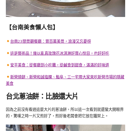
【台南美食懶人包】
台南23間景觀餐廳：賞百萬美景，浪漫又忘憂呀
這是藝術品！幾以亂真玫瑰花冰淇淋好賞心悅目，也好好吃
安平美食：從餐廳到小吃攤，從鹹食到甜食，滿滿的好味道
新營燒餅、新營和誠塩粿、鮨阜、三一宅帶大家來吃新營市場的隱藏
美食
台北蔥油餅：比臉還大片
因為之前沒有看過這麼大片的蔥油餅，所以這一次看到就還蠻大開眼界
的，驚嘆之時一片又煎好了，煎好後老闆會把它放在鐵架上。