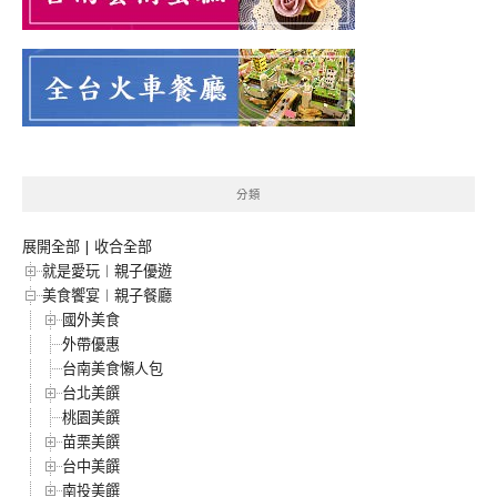
分類
展開全部
|
收合全部
就是愛玩︱親子優遊
美食饗宴︱親子餐廳
國外美食
外帶優惠
台南美食懶人包
台北美饌
桃園美饌
苗栗美饌
台中美饌
南投美饌