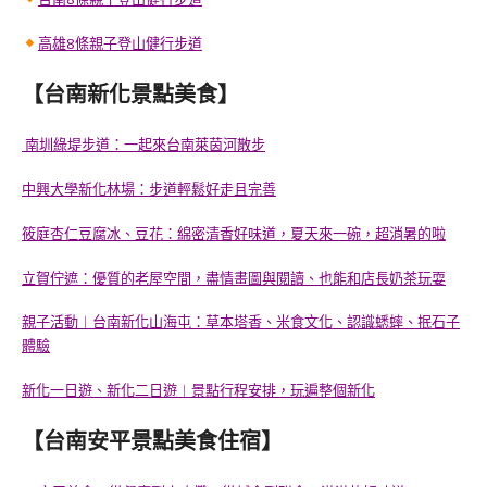
高雄8條親子登山健行步道
【台南新化景點美食】
南圳綠堤步道：一起來台南萊茵河散步
中興大學新化林場：步道輕鬆好走且完善
筱庭杏仁豆腐冰、豆花：綿密清香好味道，夏天來一碗，超消暑的啦
立賀佇遮：優質的老屋空間，盡情畫圖與閱讀、也能和店長奶茶玩耍
親子活動︱台南新化山海屯：草本塔香、米食文化、認識蟋蟀、抿石子
體驗
新化一日遊、新化二日遊︱景點行程安排，玩遍整個新化
【台南安平景點美食住宿】