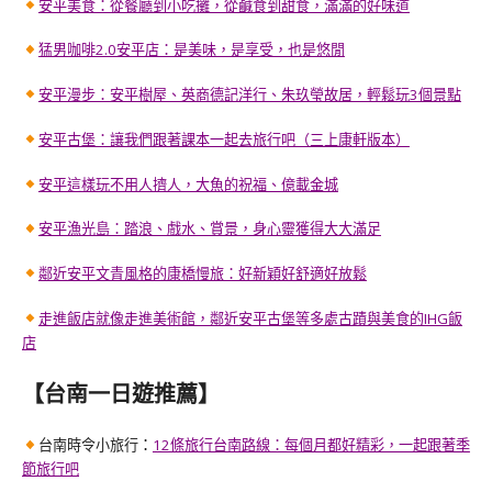
安平美食：從餐廳到小吃攤，從鹹食到甜食，滿滿的好味道
猛男咖啡2.0安平店：是美味，是享受，也是悠閒
安平漫步：安平樹屋、英商德記洋行、朱玖瑩故居，輕鬆玩3個景點
安平古堡：讓我們跟著課本一起去旅行吧（三上康軒版本）
安平這樣玩不用人擠人，大魚的祝福、億載金城
安平漁光島：踏浪、戲水、賞景，身心靈獲得大大滿足
鄰近安平文青風格的康橋慢旅：好新穎好舒適好放鬆
走進飯店就像走進美術館，鄰近安平古堡等多處古蹟與美食的IHG飯
店
【台南一日遊推薦】
台南時令小旅行
：
12條旅行台南路線：每個月都好精彩，一起跟著季
節旅行吧