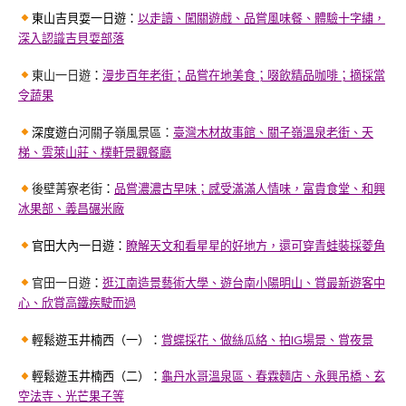
東山吉貝耍一日遊：
以走讀、闖關遊戲、品嘗風味餐、體驗十字繡，
深入認識吉貝耍部落
東山一日遊
：
漫步百年老街；品嘗在地美食；啜飲精品咖啡；摘採當
令蔬果
深度遊
白河關子嶺風景區：
臺灣木材故事館、關子嶺溫泉老街、天
梯、雲萊山莊、樸軒景觀餐廳
後壁菁寮老街
：
品嘗濃濃古早味；感受滿滿人情味，富貴食堂、和興
冰果部、義昌碾米廠
官田大內一日遊：
瞭解天文和看星星的好地方，還可穿青蛙裝採菱角
官田一日遊
：
逛江南造景藝術大學、遊台南小陽明山、賞最新遊客中
心、欣賞高鐵疾駛而過
輕鬆遊玉井楠西（一）：
賞蝶採花、做絲瓜絡、拍IG場景、賞夜景
輕鬆遊玉井楠西（二）：
龜丹水哥溫泉區、春霖麵店、永興吊橋、玄
空法寺、光芒果子等