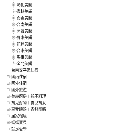
彰化美饌
雲林美饌
嘉義美饌
台南美饌
高雄美饌
屏東美饌
花蓮美饌
台東美饌
馬祖美饌
金門美饌
台南安平區住宿
國內住宿
國外住宿
國外旅遊
美麗廚房︱親子料理
育兒好物︱養兒育女
享受體驗︱省錢團購
居家環境
媽媽寶貝
就是愛學