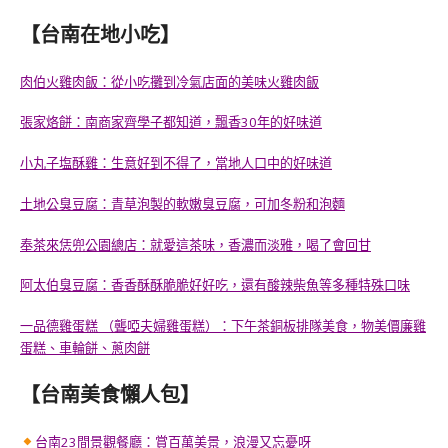
【台南在地小吃】
肉伯火雞肉飯：從小吃攤到冷氣店面的美味火雞肉飯
張家烙餅：南商家齊學子都知道，飄香30年的好味道
小丸子塩酥雞：生意好到不得了，當地人口中的好味道
土地公臭豆腐：青草泡製的軟嫩臭豆腐，可加冬粉和泡麵
奉茶來恁兜公園總店：就愛這茶味，香濃而淡雅，喝了會回甘
阿太伯臭豆腐：香香酥酥脆脆好好吃，還有酸辣柴魚等多種特殊口味
一品德雞蛋糕 （聾啞夫婦雞蛋糕）：下午茶銅板排隊美食，物美價廉雞
蛋糕、車輪餅、蔥肉餅
【台南美食懶人包】
台南23間景觀餐廳：賞百萬美景，浪漫又忘憂呀