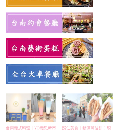
台南義式料理︱YO義思新市
歸仁美食︱新疆蔥油餅：現