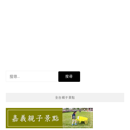
搜
尋
關
鍵
全台親子景點
字: