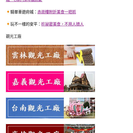
騎單車遊府城：
赤崁樓附近美食一把抓
玩不一樣的安平：
吃祕密美食，不用人擠人
觀光工廠