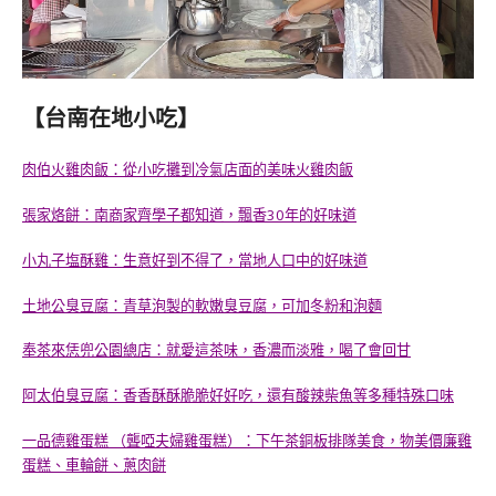
【台南在地小吃】
肉伯火雞肉飯：從小吃攤到冷氣店面的美味火雞肉飯
張家烙餅：南商家齊學子都知道，飄香30年的好味道
小丸子塩酥雞：生意好到不得了，當地人口中的好味道
土地公臭豆腐：青草泡製的軟嫩臭豆腐，可加冬粉和泡麵
奉茶來恁兜公園總店：就愛這茶味，香濃而淡雅，喝了會回甘
阿太伯臭豆腐：香香酥酥脆脆好好吃，還有酸辣柴魚等多種特殊口味
一品德雞蛋糕 （聾啞夫婦雞蛋糕）：下午茶銅板排隊美食，物美價廉雞
蛋糕、車輪餅、蔥肉餅