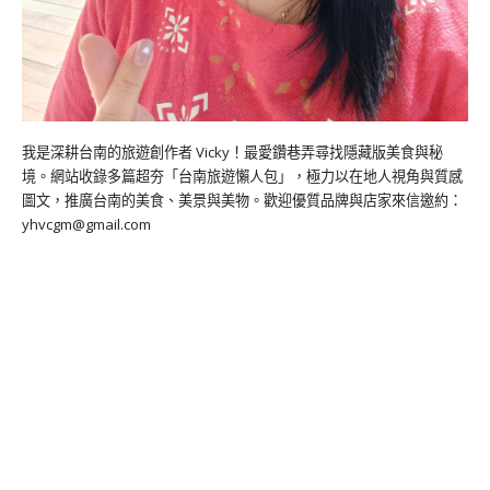
我是深耕台南的旅遊創作者 Vicky！最愛鑽巷弄尋找隱藏版美食與秘
境。網站收錄多篇超夯「台南旅遊懶人包」，極力以在地人視角與質感
圖文，推廣台南的美食、美景與美物。歡迎優質品牌與店家來信邀約：
yhvcgm@gmail.com