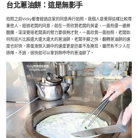
台北蔥油餅：這是無影手
拍照之前Vicky都會經過店家的同意再行拍照，我個人是覺得這樣比較尊
重他人。經過老闆的同意，就在一旁欣賞老闆的英姿，一面煎還一邊擀
麵團，深深覺得老闆真的臂力要很夠才對。一面欣賞一面拍照，老闆如
何煎這片比臉還大還大還大的蔥油餅，老闆手腳之快，翻轉蔥油餅的速
度也好快，將蛋液倒入鍋中的速度更是迅雷不及掩耳，雖然有不少人在
排隊，不過，很快就可以拿到熱呼呼的蔥油餅了。