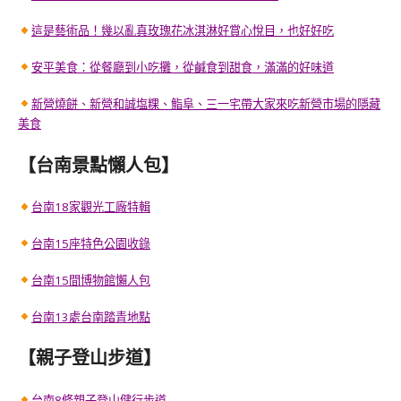
這是藝術品！幾以亂真玫瑰花冰淇淋好賞心悅目，也好好吃
安平美食：從餐廳到小吃攤，從鹹食到甜食，滿滿的好味道
新營燒餅、新營和誠塩粿、鮨阜、三一宅帶大家來吃新營市場的隱藏
美食
【台南景點懶人包】
台南18家觀光工廠特輯
台南15座特色公園收錄
台南15間博物館懶人包
台南13處台南踏青地點
【親子登山步道】
台南8條親子登山健行步道