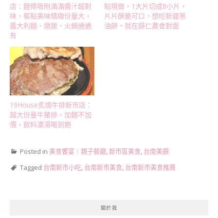
店：麵條吸附滿滿醬汁超對
點現做，1大片切成8小片，
味，餐點美味精緻份量大，
片片酥脆可口，想吃新疆蔥
義大利麵、燉飯、火鍋通通
油餅，就在歸仁農會對面
有
19House炙燒牛排新市店：
超大份量牛豬排，加麵不加
價，飲料濃湯喝到飽
Posted in
美食饗宴︱親子餐廳
,
新市區美食
,
台南美饌
Tagged
台南新市小吃
,
台南新市美食
,
台南新市美食推薦
關於我