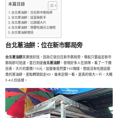
本篇目錄
台北蔥油餅：位在新市郵局旁
台北蔥油餅：這是無影手
台北蔥油餅：比臉還大片
台北蔥油餅：想要吃幾分之幾呢
台北蔥油餅資訊
台北蔥油餅：位在新市郵局旁
台北蔥油餅
其實很好找，因為它就位在新市郵局旁，導航只要設定新市
郵局即可抵達。當日到達
台北蔥油餅
，發現好多人在排隊，看了一下價
目表，大片的要價110元，加蛋後竟然要150塊錢，想說沒有吃過這麼
貴的蔥油餅，差點轉頭就走XD，後來定睛一看，是真的很大一片，大概
3-4人份這樣。