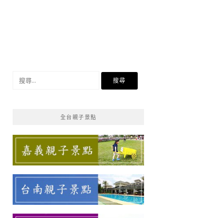
搜
尋
關
鍵
全台親子景點
字: