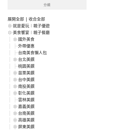
分類
展開全部
|
收合全部
就是愛玩︱親子優遊
美食饗宴︱親子餐廳
國外美食
外帶優惠
台南美食懶人包
台北美饌
桃園美饌
苗栗美饌
台中美饌
南投美饌
彰化美饌
雲林美饌
嘉義美饌
台南美饌
高雄美饌
屏東美饌