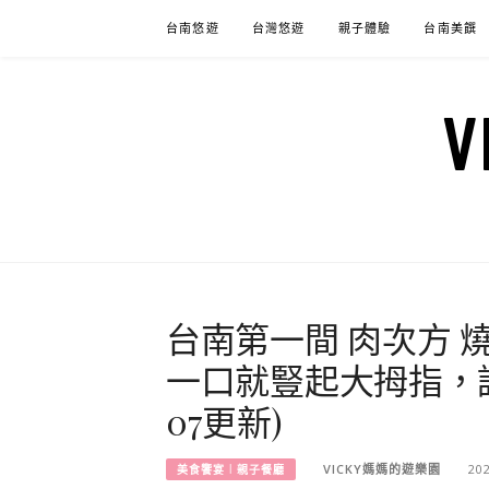
Skip
台南悠遊
台灣悠遊
親子體驗
台南美饌
to
content
台南第一間 肉次方 
一口就豎起大拇指，說
07更新)
VICKY媽媽的遊樂園
20
美食饗宴︱親子餐廳