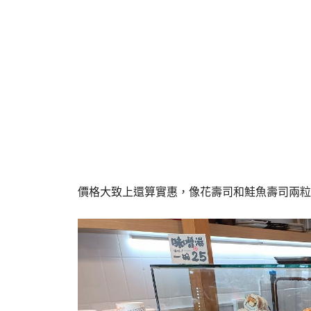
價格大致上還算實惠，像花壽司和鮭魚壽司兩粒