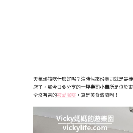
天氣熱該吃什麼好呢？這時候來份壽司就是最棒
店了，那今日要分享的
一坪壽司小賣所
是位於東
全沒有雷的
被愛咖啡
，真是美食濟濟啊！