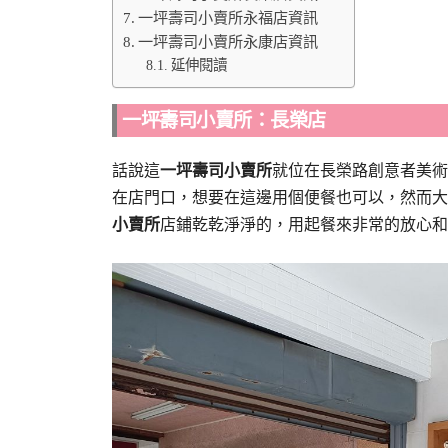
一坪壽司小賣所永福店資訊
一坪壽司小賣所永康店資訊
延伸閱讀
一坪壽司小賣所：長榮店
話說這
一坪壽司小賣所
就位在長榮路創意者美術
在店門口，想要在這邊用個便餐也可以，然而大
小賣所
店鋪乾乾淨淨的，用起餐來非常的放心和