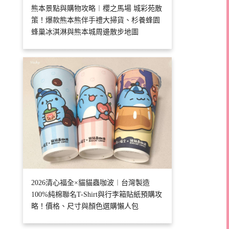
熊本景點與購物攻略︱櫻之馬場 城彩苑散
策！爆款熊本熊伴手禮大掃貨、杉養蜂園
蜂巢冰淇淋與熊本城周邊散步地圖
2026清心福全×貓貓蟲咖波︱台灣製造
100%純棉聯名T-Shirt與行李箱貼紙預購攻
略！價格、尺寸與顏色選購懶人包