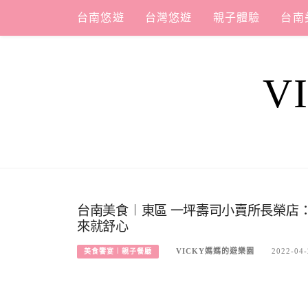
Skip
台南悠遊
台灣悠遊
親子體驗
台南
to
content
V
台南美食︱東區 一坪壽司小賣所長榮店
來就舒心
VICKY媽媽的遊樂園
2022-04-
美食饗宴︱親子餐廳