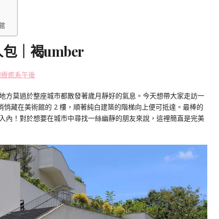
館
｜褐umber
的療癒系午後
地方莫過於整座城市都散發著歲月靜好的氣息。今天想帶大家走訪一
悄悄藏在美術館的 2 樓
，順著純白建築的階梯向上便可
抵達。最棒的
入內！對於想要在城市中尋找一絲幽靜的朋友來說，這裡簡直是完美