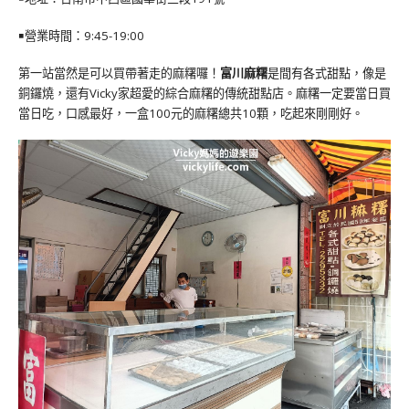
￭營業時間：9:45-19:00
第一站當然是可以買帶著走的麻糬囉！
富川麻糬
是間有各式甜點，像是
銅鑼燒，還有Vicky家超愛的綜合麻糬的傳統甜點店。麻糬一定要當日買
當日吃，口感最好，一盒100元的麻糬總共10顆，吃起來剛剛好。