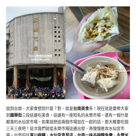
說到台南，大家會想到什麼？對，就是
台南美食
多！現在就是要帶大家
到
國華街
三段這邊吃美食，這邊有一座知名的永樂市場，還有一個什麼
都賣的水仙宮市場。如果說把這兩個市場加在一起的話，那大概要吃個
三天三夜吧！這次我們就從永樂市場這邊出發，再慢慢進攻水仙宮市
場。出發前往
富川麻糬
、
水仙宮青草店
、
台南一味品碗粿魚羹
、
永樂米