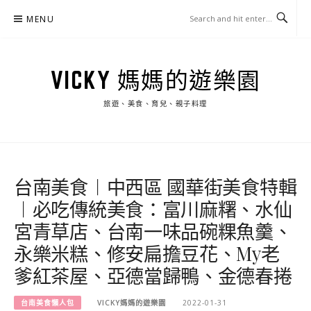
Skip
MENU
to
content
VICKY 媽媽的遊樂園
旅遊、美食、育兒、親子料理
台南美食︱中西區 國華街美食特輯
︱必吃傳統美食：富川麻糬、水仙
宮青草店、台南一味品碗粿魚羹、
永樂米糕、修安扁擔豆花、My老
爹紅茶屋、亞德當歸鴨、金德春捲
台南美食懶人包
VICKY媽媽的遊樂園
2022-01-31