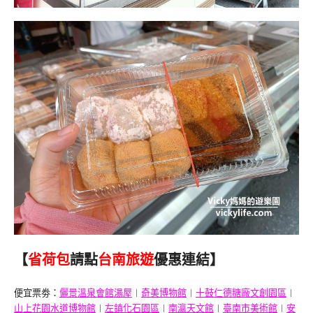
【
省荷包
請點
台南旅遊
優惠連結】
便宜票劵：
儷景溫泉會館湯屋
︱
奇美博物館
︱
十鼓仁德糖廠文創園區
︱
山上花園水道博物館
︱
左鎮化石園區
︱
南瀛天文館
︱
臺南市美術館
︱
安