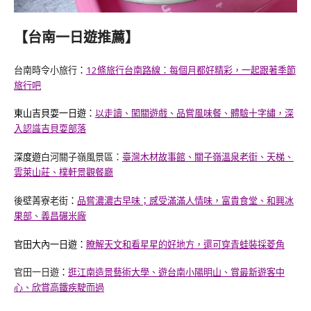
【台南一日遊推薦】
台南時令小旅行
：
12條旅行台南路線：每個月都好精彩，一起跟著季節
旅行吧
東山吉貝耍一日遊：
以走讀、闖關遊戲、品嘗風味餐、體驗十字繡，深
入認識吉貝耍部落
深度遊
白河關子嶺風景區：
臺灣木材故事館、關子嶺溫泉老街、天梯、
雲萊山莊、樸軒景觀餐廳
後壁菁寮老街
：
品嘗濃濃古早味；感受滿滿人情味，富貴食堂、和興冰
果部、義昌碾米廠
官田大內一日遊：
瞭解天文和看星星的好地方，還可穿青蛙裝採菱角
官田一日遊
：
逛江南造景藝術大學、遊台南小陽明山、賞最新遊客中
心、欣賞高鐵疾駛而過