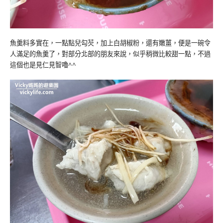
魚羹料多實在，一點點兒勾芡，加上白胡椒粉，還有嫩薑，便是一碗令
人滿足的魚羹了，對部分北部的朋友來說，似乎稍微比較甜一點，不過
這個也是見仁見智嚕^^