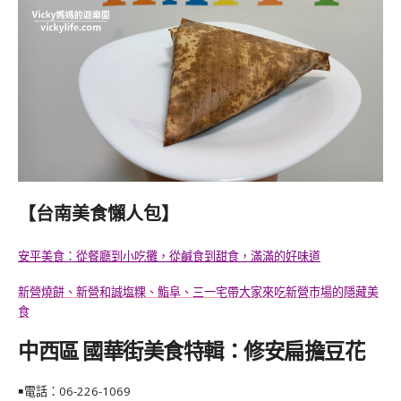
【台南美食懶人包】
安平美食：從餐廳到小吃攤，從鹹食到甜食，滿滿的好味道
新營燒餅、新營和誠塩粿、鮨阜、三一宅帶大家來吃新營市場的隱藏美
食
中西區 國華街美食特輯：修安扁擔豆花
￭電話：
06-226-1069