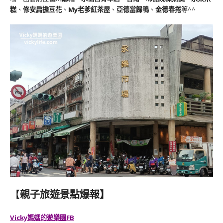
糕
、
修安扁擔豆花
、
My老爹紅茶屋
、
亞德當歸鴨
、
金德春捲
等^^
【
親子旅遊景點爆報】
Vicky媽媽的遊樂園FB