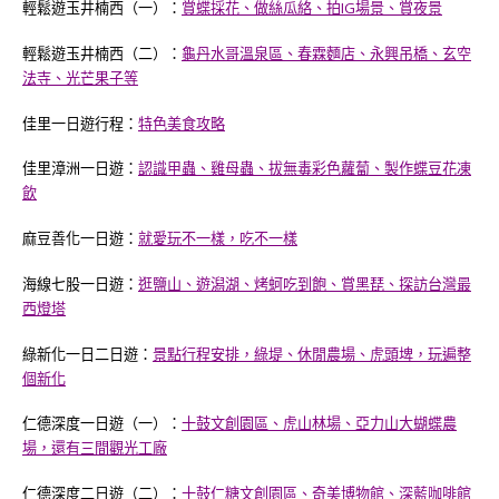
輕鬆遊玉井楠西（一）：
賞蝶採花、做絲瓜絡、拍IG場景、賞夜景
輕鬆遊玉井楠西（二）：
龜丹水哥溫泉區、春霖麵店、永興吊橋、玄空
法寺、光芒果子等
佳里一日遊行程：
特色美食攻略
佳里漳洲一日遊：
認識甲蟲、雞母蟲、拔無毒彩色蘿蔔、製作蝶豆花凍
飲
麻豆善化一日遊：
就愛玩不一樣，吃不一樣
海線七股一日遊：
逛鹽山、遊潟湖、烤蚵吃到飽、賞黑琵、探訪台灣最
西燈塔
綠新化一日二日遊：
景點行程安排，綠堤、休閒農場、虎頭埤，玩遍整
個新化
仁德深度一日遊（一）：
十鼓文創園區、虎山林場、亞力山大蝴蝶農
場，還有三間觀光工廠
仁德深度二日遊（二）：
十鼓仁糖文創園區、奇美博物館、深藍咖啡館