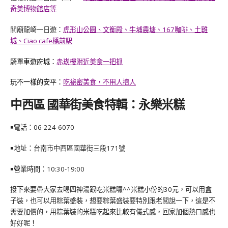
奇美博物館店等
關廟龍崎一日遊：
虎形山公園、文衡殿、牛埔農塘、167咖啡、土雞
城、Ciao cafe橋前駅
騎單車遊府城：
赤崁樓附近美食一把抓
玩不一樣的安平：
吃祕密美食，不用人擠人
中西區 國華街美食特輯：永樂米糕
￭電話：
06-224-6070
￭地址：台南市中西區國華街三段171號
￭營業時間：10:30-19:00
接下來要帶大家去喝四神湯跟吃米糕囉^^米糕小份的30元，可以用盒
子裝，也可以用粽葉盛裝，想要粽葉盛裝要特別跟老闆說一下，這是不
需要加價的，用粽葉裝的米糕吃起來比較有儀式感，回家加個熱口感也
好好呢！