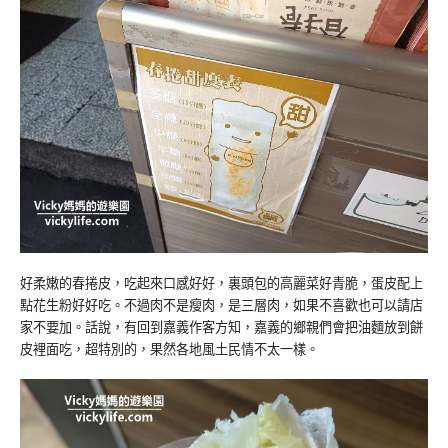
好柔嫩的春捲皮，吃起來口感好好，裏頭包的高麗菜好青脆，蛋皮配上
點花生粉好好吃。不過肉不是瘦肉，是三層肉，如果不喜歡也可以請店
家不要加。話說，有回到嘉義作客方知，嘉義的鄉親們會把油麵放到餅
皮裡面吃，超特別的，果然各地風土民情不太一樣。