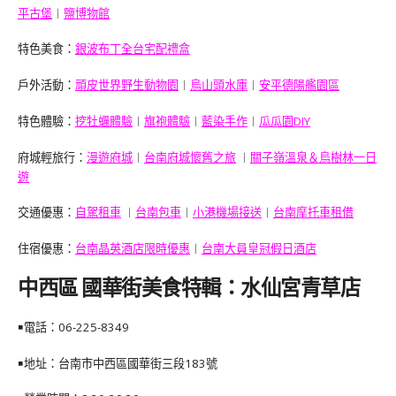
平古堡
︱
鹽博物館
特色美食：
銀波布丁全台宅配禮盒
戶外活動：
頑皮世界野生動物園
︱
烏山頭水庫
︱
安平德陽艦園區
特色體驗：
挖牡蠣體驗
︱
旗袍體驗
︱
藍染手作
︱
瓜瓜園DIY
府城輕旅行：
漫遊府城
︱
台南府城懷舊之旅
︱
關子嶺溫泉＆烏樹林一日
遊
交通優惠：
自駕租車
︱
台南包車
︱
小港機場接送
︱
台南摩托車租借
住宿優惠：
台南晶英酒店限時優惠
︱
台南大員皇冠假日酒店
中西區 國華街美食特輯：水仙宮青草店
￭電話：
06-225-8349
￭地址：台南市中西區國華街三段183號