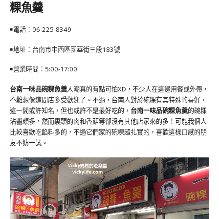
粿魚羹
￭電話：
06-225-8349
￭地址：台南市中西區國華街三段183號
￭營業時間：5:00-17:00
台南一味品碗粿魚羹
人潮真的有點可怕XD，不少人在這邊用餐或外帶，
不難想像這間店多受歡迎了。不過，台南人對於碗粿有其特殊的喜好，
這一間或許知名，但也或許不是最好吃的，
台南一味品碗粿魚羹
的碗粿
沾醬頗多，然而裏頭的肉和香菇等卻沒有其他店家來的多！可能我個人
比較喜歡吃餡料多的，不過它們家的碗粿超扎實的，喜歡這樣口感的朋
友不妨一試。