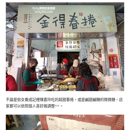
不論是俗女養成記裡陳嘉玲吃的超甜春捲，或是鹹甜鹹糖的微微糖，店
家都可以依照個人喜好做調整^^。