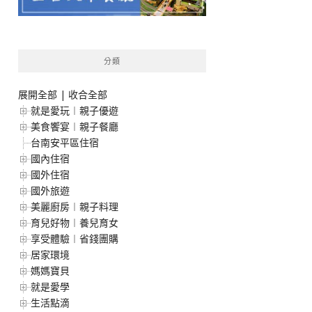
分類
展開全部
|
收合全部
就是愛玩︱親子優遊
美食饗宴︱親子餐廳
台南安平區住宿
國內住宿
國外住宿
國外旅遊
美麗廚房︱親子料理
育兒好物︱養兒育女
享受體驗︱省錢團購
居家環境
媽媽寶貝
就是愛學
生活點滴