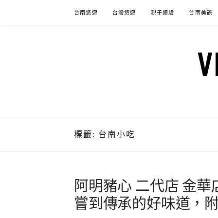
Skip
台南悠遊
台灣悠遊
親子體驗
台南美饌
to
content
標籤:
台南小吃
阿明豬心 二代店 金
嘗到傳承的好味道，