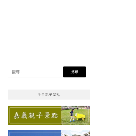
搜
尋
關
鍵
全台親子景點
字: