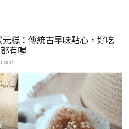
狀元糕：傳統古早味點心，好吃
方都有喔
23-05-07