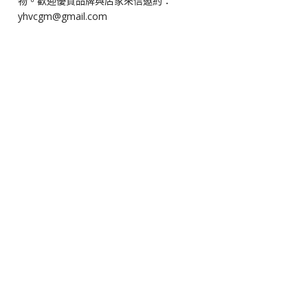
物。歡迎優質品牌與店家來信邀約：
yhvcgm@gmail.com