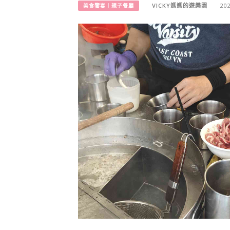
VICKY媽媽的遊樂園
20
美食饗宴︱親子餐廳