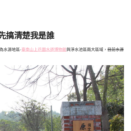
先搞清楚我是誰
為水源地區-
臺南山上花園水道博物館
與淨水池區兩大區域，
目前水源