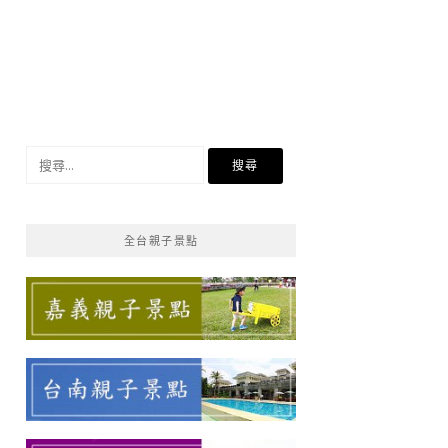
搜
尋
關
鍵
全台親子景點
字: