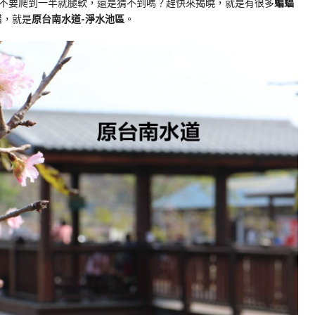
不要爬到一半就腿軟，還是猜不到嗎？趕快來揭曉，就是有很多
蝙蝠
錯，就是
原台南水道-淨水池區
。