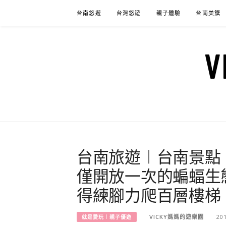
Skip
台南悠遊
台灣悠遊
親子體驗
台南美饌
to
content
台南旅遊︱台南景點
僅開放一次的蝙蝠生
得練腳力爬百層樓梯
VICKY媽媽的遊樂園
20
就是愛玩︱親子優遊