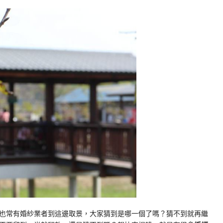
，也常有婚紗業者到這邊取景，大家猜到是哪一個了嗎？猜不到就再繼