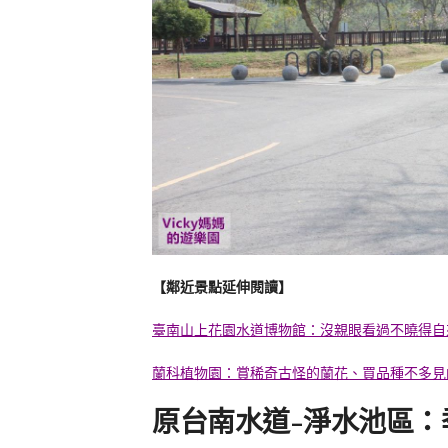
【鄰近景點延伸閱讀】
臺南山上花園水道博物館：沒親眼看過不曉得自
蘭科植物園：賞稀奇古怪的蘭花、買品種不多見
原台南水道-淨水池區：