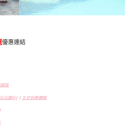
票
優惠連結
艦園區
瓜瓜園DIY
︱
立式划槳體驗
村
送