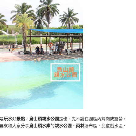
是
玩水
好
景點
，
烏山頭親水公園
是也。先不說在園區內烤肉或露營，
要來和大家分享
烏山頭水庫
的
親水公園
。
雨林
瀑布區、兒童戲水區、