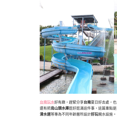
台南玩水
好有趣，趕緊分享
台南
夏日好去處，也
還有把
烏山頭水庫
逛好逛滿這件事，這篇重點是
滑水道
等專為不同年齡層所設計
好玩
親水設施。