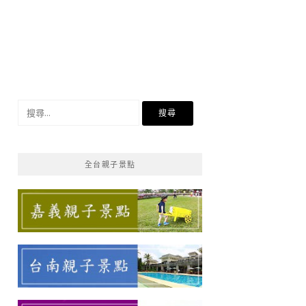
搜
尋
關
鍵
全台親子景點
字: