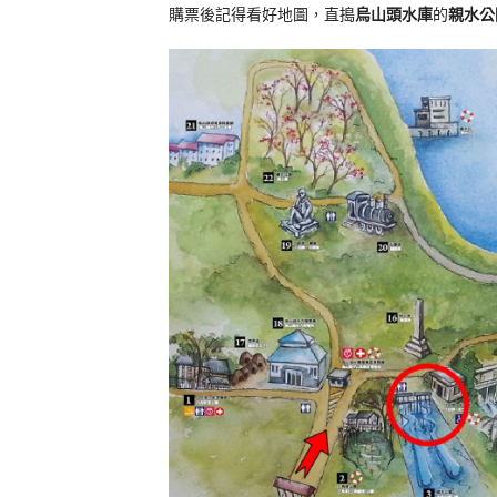
購票後記得看好地圖，直搗
烏山頭水庫
的
親水公