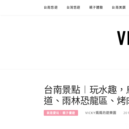
Skip
台南悠遊
台灣悠遊
親子體驗
台南美饌
to
content
台南景點︱玩水趣，
道、雨林恐龍區、烤
VICKY媽媽的遊樂園
20
就是愛玩︱親子優遊