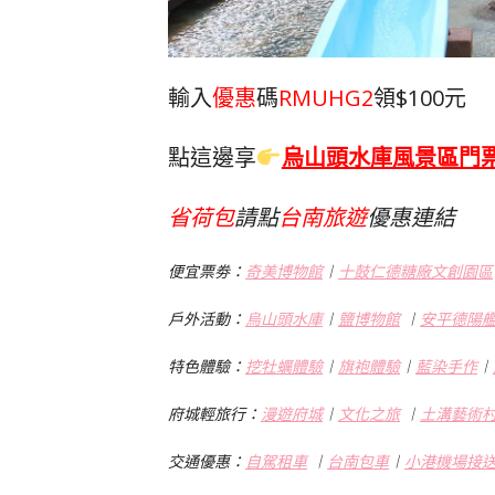
輸入
優惠
碼
RMUHG2
領$100元
點這邊享
烏山頭水庫風景區門
省荷包
請點
台南旅遊
優惠連結
便宜票劵：
奇美博物館
︱
十鼓仁德糖廠文創園區
戶外活動：
烏山頭水庫
︱
鹽博物館
︱
安平德陽
特色體驗：
挖牡蠣體驗
︱
旗袍體驗
︱
藍染手作
︱
府城輕旅行：
漫遊府城
︱
文化之旅
︱
土溝藝術
交通優惠：
自駕租車
︱
台南包車
︱
小港機場接