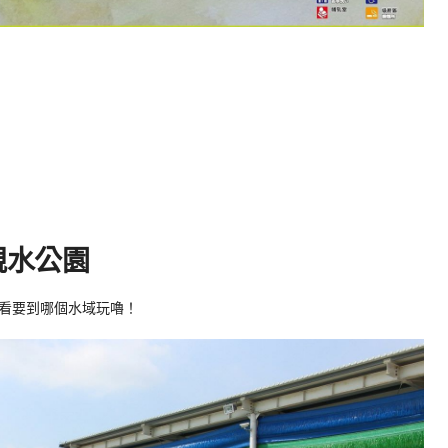
親水公園
看要到哪個水域玩嚕！