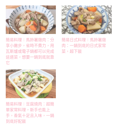
簡易料理︱馬鈴薯燉肉：分
簡易日式料理︱馬鈴薯燉
享小撇步，省時不費力，用
肉：一鍋到底的日式家常
瓦斯爐或電子鍋都可以完成
菜，超下飯
這道菜，想要一鍋到底就靠
它
簡易料理︱豆腐燒肉：超簡
單家常料理，新手也能上
手，香氣十足且入味，一鍋
到底好配飯