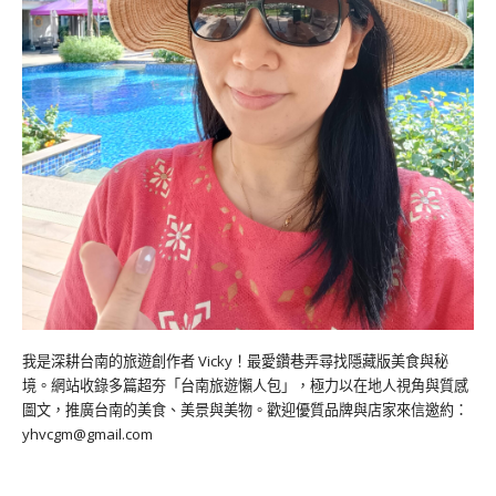
我是深耕台南的旅遊創作者 Vicky！最愛鑽巷弄尋找隱藏版美食與秘
境。網站收錄多篇超夯「台南旅遊懶人包」，極力以在地人視角與質感
圖文，推廣台南的美食、美景與美物。歡迎優質品牌與店家來信邀約：
yhvcgm@gmail.com