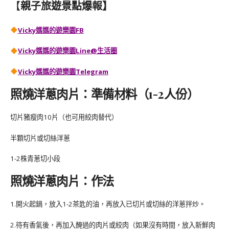
【
親子旅遊景點爆報】
Vicky媽媽的遊樂園FB
Vicky媽媽的遊樂園
Line@生活圈
Vicky媽媽的遊樂園
Telegram
照燒洋蔥肉片：準備材料（1-2人份）
切片豬瘦肉10片（也可用絞肉替代）
半顆切片或切絲洋蔥
1-2株青蔥切小段
照燒洋蔥肉片
：
作法
1.開火起鍋，放入1-2茶匙的油，再放入已切片或切絲的洋蔥拌炒。
2.待有香氣後，再加入醃過的肉片或絞肉（如果沒有時間，放入新鮮肉