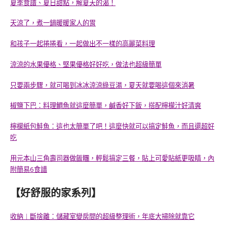
夏季食譜、夏日甜點，解夏天的渴！
天涼了，煮一鍋暖暖家人的胃
和孩子一起捲捲看，一起做出不一樣的高麗菜料理
涼涼的水果優格、堅果優格好好吃，做法也超級簡單
只要兩步驟，就可喝到冰冰涼涼綠豆湯，夏天就要喝這個來消暑
椒鹽下巴：料理鯛魚就這麼簡單，鹹香好下飯，搭配檸檬汁好清爽
檸檬紙包鮭魚：這也太簡單了吧！這麼快就可以搞定鮭魚，而且還超好
吃
用元本山三角壽司器做飯糰，輕鬆搞定三餐，貼上可愛貼紙更吸睛，內
附簡易6食譜
【好舒服的家系列】
收納︱斷捨離：儲藏室變房間的超級整理術，年底大掃除就靠它