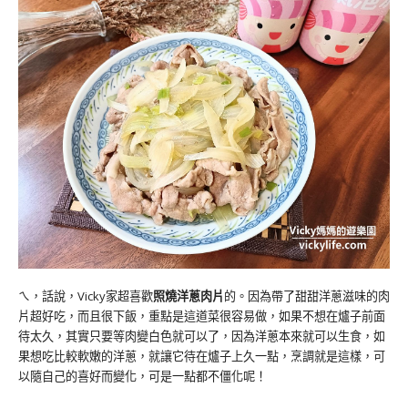
ㄟ，話說，Vicky家超喜歡
照燒洋蔥肉片
的。因為帶了甜甜洋蔥滋味的肉
片超好吃，而且很下飯，重點是這道菜很容易做，如果不想在爐子前面
待太久，其實只要等肉變白色就可以了，因為洋蔥本來就可以生食，如
果想吃比較軟嫩的洋蔥，就讓它待在爐子上久一點，烹調就是這樣，可
以隨自己的喜好而變化，可是一點都不僵化呢！