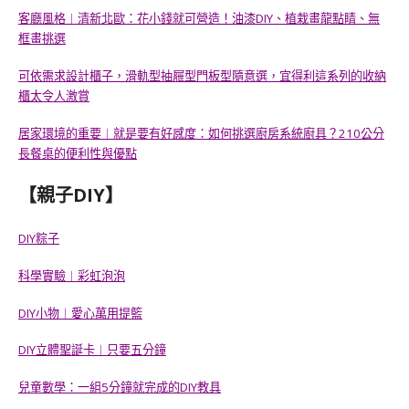
客廳風格︱清新北歐：花小錢就可營造！油漆DIY、植栽畫龍點睛、無
框畫挑選
可依需求設計櫃子，滑軌型抽屜型門板型隨意選，宜得利這系列的收納
櫃太令人激賞
居家環境的重要︱就是要有好感度：如何挑選廚房系統廚具？210公分
長餐桌的便利性與優點
【親子DIY】
DIY粽子
科學實驗︱彩虹泡泡
DIY小物︱愛心萬用提籃
DIY立體聖誕卡︱只要五分鐘
兒童數學：一組5分鐘就完成的DIY教具