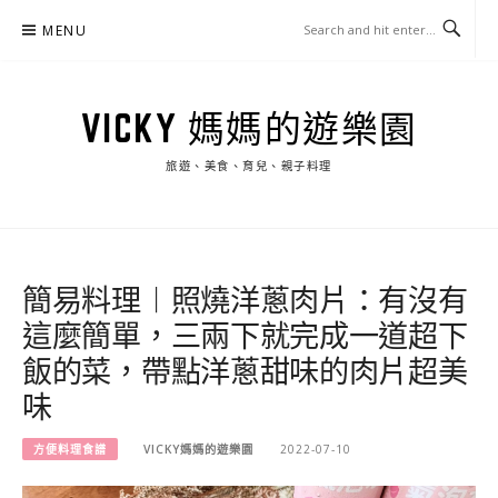
Skip
MENU
to
content
VICKY 媽媽的遊樂園
旅遊、美食、育兒、親子料理
簡易料理︱照燒洋蔥肉片：有沒有
這麼簡單，三兩下就完成一道超下
飯的菜，帶點洋蔥甜味的肉片超美
味
方便料理食譜
VICKY媽媽的遊樂園
2022-07-10