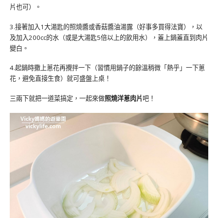
片也可）。
3.接著加入1大湯匙的照燒醬或香菇醬油湯露（好事多買得法寶），以
及加入200cc的水（或是大湯匙5倍以上的飲用水），蓋上鍋蓋直到肉片
變白。
4.起鍋時撒上蔥花再攪拌一下（習慣用鍋子的餘溫稍微「熱乎」一下蔥
花，避免直接生食）就可盛盤上桌！
三兩下就把一道菜搞定，一起來做
照燒洋蔥肉片
吧！