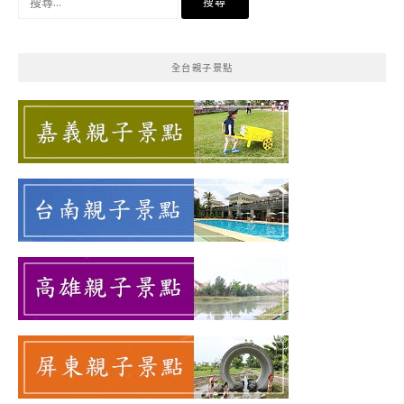
尋
關
鍵
全台親子景點
字: