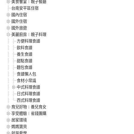
美食饗宴︱親子餐廳
台南安平區住宿
國內住宿
國外住宿
國外旅遊
美麗廚房︱親子料理
方便料理食譜
飲料食譜
養生食譜
甜點食譜
麵包食譜
食譜懶人包
食材小常識
中式料理食譜
日式料理食譜
西式料理食譜
育兒好物︱養兒育女
享受體驗︱省錢團購
居家環境
媽媽寶貝
就是愛學