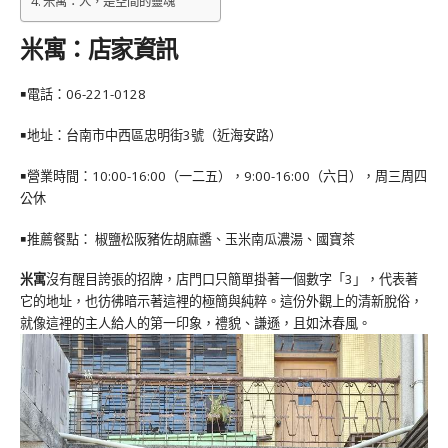
米寓：人，是空間的靈魂
米寓：店家資訊
￭電話：
06-221-0128
￭地址：台南市中西區忠明街3號（近海安路）
￭營業時間：10:00-16:00（一二五），9:00-16:00（六日），周三周四
公休
￭推薦餐點： 椒鹽松阪豬佐胡麻醬、玉米南瓜濃湯、國寶茶
米寓
沒有醒目誇張的招牌，店門口只簡單掛著一個數字「3」，代表著
它的地址，也彷彿暗示著這裡的極簡與純粹。這份外觀上的清新脫俗，
就像這裡的主人給人的第一印象，禮貌、謙遜，且如沐春風。