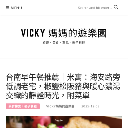
Skip
MENU
to
content
VICKY 媽媽的遊樂園
旅遊、美食、育兒、親子料理
台南早午餐推薦｜米寓：海安路旁
低調老宅，椒鹽松阪豬與暖心濃湯
交織的靜謐時光，附菜單
美食饗宴︱親子餐廳
VICKY媽媽的遊樂園
2025-12-08