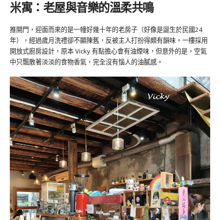
米寓：老屋與音樂的溫柔共鳴
推開門，迎面而來的是一幢好幾十年的老房子（好像是誕生於民國24
年），經過歲月洗禮卻不顯陳舊，反被主人打扮得頗有韻味。一樓採用
開放式廚房設計，原本 Vicky 有點擔心會有油煙味，但意外的是，空氣
中只飄散著淡淡的食物香氣，完全沒有惱人的油膩感。