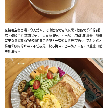
緊接著主餐登場，今天點的是椒鹽松阪豬佐胡麻醬。松阪豬煎得恰到好
處，邊緣帶著微微的焦香，肉質脆彈多汁。搭配上濃郁的胡麻醬，那種
堅果香氣與豬肉的鮮甜簡直是絕配！一旁還有新鮮清脆的生菜和各式各
樣色彩繽紛的水果，不僅視覺上賞心悅目，也平衡了味蕾，讓整體口感
更加清爽。