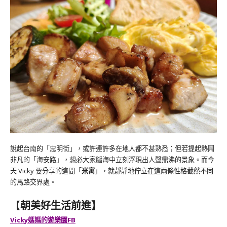
說起台南的「忠明街」，或許連許多在地人都不甚熟悉；但若提起熱鬧
非凡的「海安路」，想必大家腦海中立刻浮現出人聲鼎沸的景象。而今
天 Vicky 要分享的這間「
米寓
」，就靜靜地佇立在這兩條性格截然不同
的馬路交界處。
【
朝美好生活前進】
Vicky媽媽的遊樂園FB