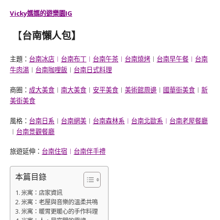
Vicky媽媽的遊樂園IG
【
台南懶人包
】
主題：
台南冰店
︱
台南布丁
︱
台南午茶
︱
台南燒烤
︱
台南早午餐
︱
台南
牛肉湯
︱
台南咖哩飯
︱
台南日式料理
商圈：
成大美食
︱
南大美食
︱
安平美食
︱
美術館周邊
︱
國華街美食
︱
新
美街美食
風格：
台南日系
︱
台南網美
︱
台南森林系
︱
台南北歐系
︱
台南老屋餐廳
︱
台南景觀餐廳
旅遊延伸：
台南住宿
︱
台南伴手禮
本篇目錄
米寓：店家資訊
米寓：老屋與音樂的溫柔共鳴
米寓：暖胃更暖心的手作料理