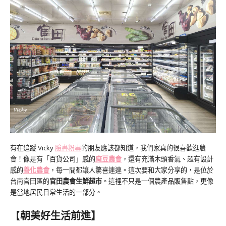
有在追蹤 Vicky
臉書粉專
的朋友應該都知道，我們家真的很喜歡逛農
會！像是有「百貨公司」感的
麻豆農會
，還有充滿木頭香氣、超有設計
感的
善化農會
，每一間都讓人驚喜連連。這次要和大家分享的，是位於
台南官田區的
官田農會生鮮超市
。這裡不只是一個農產品販售點，更像
是當地居民日常生活的一部分。
【
朝美好生活前進】