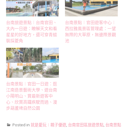
台南旅遊景點︱台南官田、
台南景點︱官田遊客中心︱
大內一日遊：瞭解天文和看
西拉雅風景區管理處：一望
星星的好地方，還可穿青蛙
無際的大草原，無邊際景觀
裝採菱角
池
台南景點︱官田一日遊：逛
江南造景藝術大學、遊台南
小陽明山、賞最新遊客中
心、欣賞高鐵疾駛而過、漫
步葫蘆埤自然公園
Posted in
就是愛玩︱親子優遊
,
台南官田區旅遊景點
,
台南景點