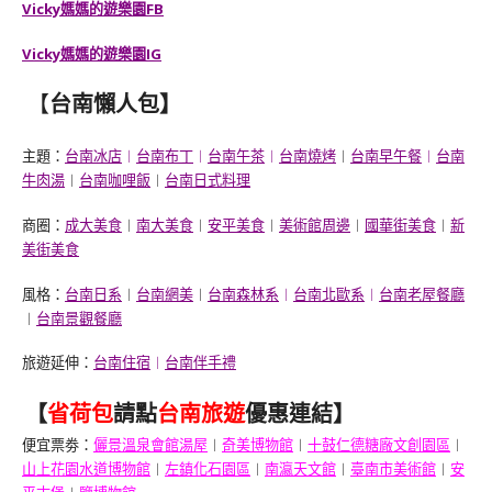
Vicky媽媽的遊樂園FB
Vicky媽媽的遊樂園IG
【
台南懶人包
】
主題：
台南冰店
︱
台南布丁
︱
台南午茶
︱
台南燒烤
︱
台南早午餐
︱
台南
牛肉湯
︱
台南咖哩飯
︱
台南日式料理
商圈：
成大美食
︱
南大美食
︱
安平美食
︱
美術館周邊
︱
國華街美食
︱
新
美街美食
風格：
台南日系
︱
台南網美
︱
台南森林系
︱
台南北歐系
︱
台南老屋餐廳
︱
台南景觀餐廳
旅遊延伸：
台南住宿
︱
台南伴手禮
【
省荷包
請點
台南旅遊
優惠連結】
便宜票劵：
儷景溫泉會館湯屋
︱
奇美博物館
︱
十鼓仁德糖廠文創園區
︱
山上花園水道博物館
︱
左鎮化石園區
︱
南瀛天文館
︱
臺南市美術館
︱
安