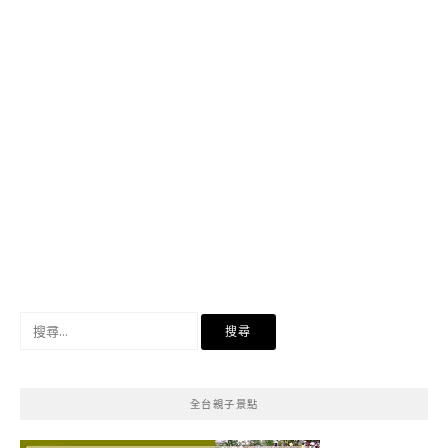
搜
尋
關
鍵
全台親子景點
字: