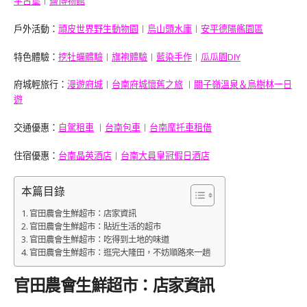
平古堡
︱
鹽博物館
戶外活動：
頑皮世界野生動物園
︱
烏山頭水庫
︱
安平德陽艦園區
特色體驗：
挖牡蠣體驗
︱
旗袍體驗
︱
藍染手作
︱
瓜瓜園DIY
府城輕旅行：
漫遊府城
︱
台南府城懷舊之旅
︱
關子嶺溫泉＆烏樹林一日
遊
交通優惠：
自駕租車
︱
台南包車
︱
台南摩托車租借
住宿優惠：
台南晶英酒店
︱
台南大員皇冠假日酒店
本篇目錄
官田農會生鮮超市：店家資訊
官田農會生鮮超市：貼近生活的超市
官田農會生鮮超市：吃得到土地的味道
官田農會生鮮超市：逛完大隆田，不妨順路來一趟
官田農會生鮮超市：店家資訊