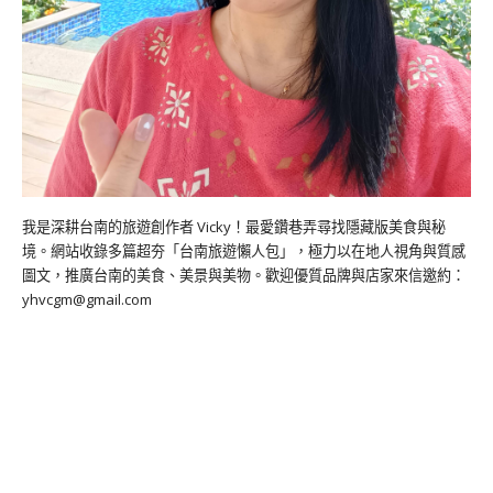
我是深耕台南的旅遊創作者 Vicky！最愛鑽巷弄尋找隱藏版美食與秘
境。網站收錄多篇超夯「台南旅遊懶人包」，極力以在地人視角與質感
圖文，推廣台南的美食、美景與美物。歡迎優質品牌與店家來信邀約：
yhvcgm@gmail.com