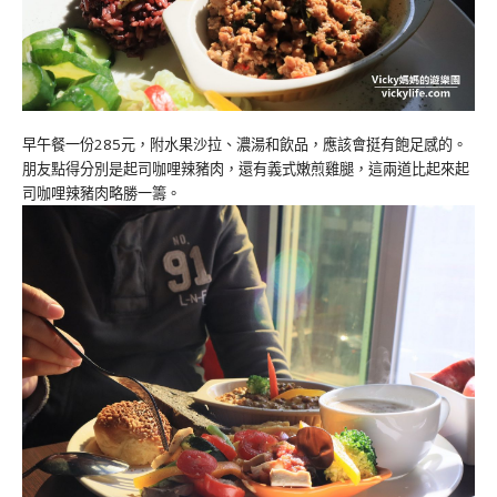
早午餐一份285元，附水果沙拉、濃湯和飲品，應該會挺有飽足感的。
朋友點得分別是起司咖哩辣豬肉，還有義式嫩煎雞腿，這兩道比起來起
司咖哩辣豬肉略勝一籌。