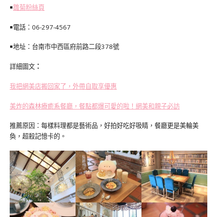
￭
雛菊粉絲頁
￭電話：06-297-4567
￭地址：台南市中西區府前路二段378號
詳細圖文
：
我把網美店搬回家了，外帶自取享優惠
美炸的森林療癒系餐廳，餐點都爆可愛的啦！網美和親子必訪
推薦原因：每樣料理都是藝術品，好拍好吃好吸睛，餐廳更是美輪美
奐，超殺記憶卡的。