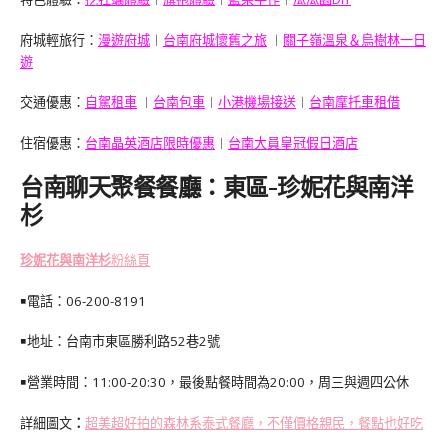
府城輕旅行：
漫遊府城
︱
台南府城懷舊之旅
︱
關子嶺溫泉＆烏樹林一日
遊
交通優惠：
自駕租車
︱
台南包車
︱
小港機場接送
︱
台南摩托車租借
住宿優惠：
台南晶英酒店限時優惠
︱
台南大員皇冠假日酒店
台南聊天聚餐餐廳：東區-珍妮花與南洋
杉
珍妮花與南洋杉
粉絲頁
￭電話：06-
200-8191
￭地址：台南市東區勝利路52巷2號
￭營業時間：11:00-20:30，最後點餐時間為20:00，周三與週四公休
詳細圖文
：
超美超好拍的森林系泰式餐廳，不僅價格親民，餐點也好吃