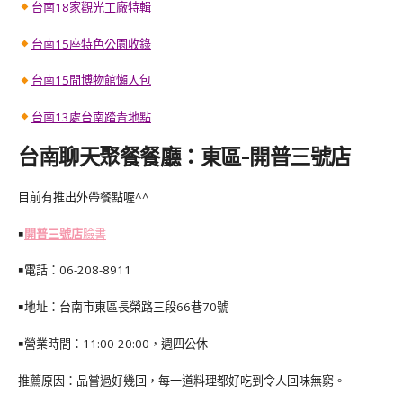
台南18家觀光工廠特輯
台南15座特色公園收錄
台南15間博物館懶人包
台南13處台南踏青地點
台南聊天聚餐餐廳：東區-開普三號店
目前有推出外帶餐點喔^^
￭
開普三號店
臉書
￭電話：
06-208-8911
￭地址：
台南市東區長榮路三段66巷70號
￭營業時間：11:00-20:00，週四公休
推薦原因：品嘗過好幾回，每一道料理都好吃到令人回味無窮。