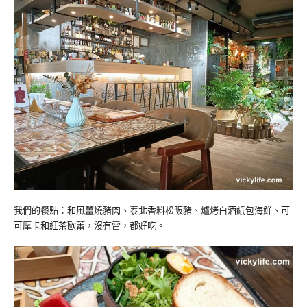
我們的餐點：和風薑燒豬肉、泰北香料松阪豬、爐烤白酒紙包海鮮、可
可摩卡和紅茶歐蕾，沒有雷，都好吃。