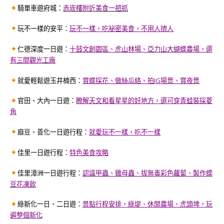
騎單車遊府城：
赤崁樓附近美食一把抓
玩不一樣的安平：
玩不一樣，吃祕密美食，不用人擠人
仁德深度一日遊：
十鼓文創園區、虎山林場、亞力山大蝴蝶農場，還
有三間觀光工廠
就愛輕鬆遊玉井楠西：
賞蝶採花、做絲瓜絡、拍IG場景、賞夜景
官田、大內一日遊：
瞭解天文和看星星的好地方，還可穿青蛙裝採菱
角
麻豆、善化一日遊行程：
就愛玩不一樣，吃不一樣
佳里一日遊行程：
特色美食攻略
佳里漳洲一日遊行程：
認識甲蟲、雞母蟲、拔無毒彩色蘿蔔、製作蝶
豆花凍飲
綠新化一日、二日遊：
景點行程安排，綠堤、休閒農場、虎頭埤，玩
遍整個新化