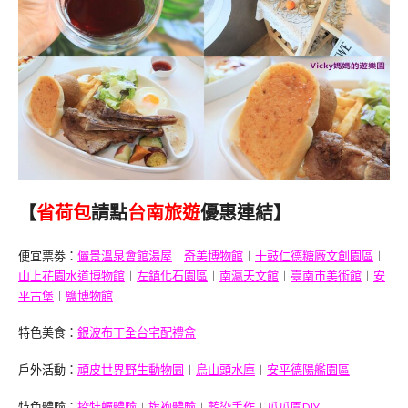
【
省荷包
請點
台南旅遊
優惠連結】
便宜票劵：
儷景溫泉會館湯屋
︱
奇美博物館
︱
十鼓仁德糖廠文創園區
︱
山上花園水道博物館
︱
左鎮化石園區
︱
南瀛天文館
︱
臺南市美術館
︱
安
平古堡
︱
鹽博物館
特色美食：
銀波布丁全台宅配禮盒
戶外活動：
頑皮世界野生動物園
︱
烏山頭水庫
︱
安平德陽艦園區
特色體驗：
挖牡蠣體驗
︱
旗袍體驗
︱
藍染手作
︱
瓜瓜園DIY