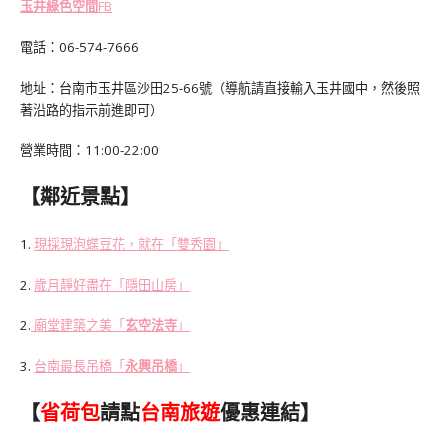
玉井綠色空間
FB
電話：06-574-7666
地址：台南市玉井區沙田25-66號（導航請直接輸入玉井國中，然後照
著沿路的指示前進即可）
營業時間：11:00-22:00
【鄰近景點】
1.
現採現泡蝶豆花，就在「雙秀園」
2.
歲月靜好盡在「隱田山房」
2.
廟堂建築之美「
玄空法寺
」
3.
台南最長吊橋「
永興吊橋
」
【
省荷包
請點
台南旅遊
優惠連結】