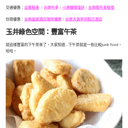
交通優惠：
自駕租車
︱
台南包車
︱
小港機場接送
︱
台南摩托車租借
住宿優惠：
台南晶英酒店限時優惠
︱
台南大員皇冠假日酒店
玉井綠色空間：豐富午茶
就這樣豐富的下午茶來了，大家知道…下午茶就是一些比較junk food，
哈哈。