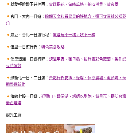
就愛輕鬆遊玉井楠西：
賞蝶採花、做絲瓜絡、拍IG場景、賞夜景
官田、大內一日遊：
瞭解天文和看星星的好地方，還可穿青蛙裝採菱
角
麻豆、善化一日遊行程：
就愛玩不一樣，吃不一樣
佳里一日遊行程：
特色美食攻略
佳里漳洲一日遊行程：
認識甲蟲、雞母蟲、拔無毒彩色蘿蔔、製作蝶
豆花凍飲
綠新化一日、二日遊：
景點行程安排，綠堤、休閒農場、虎頭埤，玩
遍整個新化
海線七股一日遊：
逛鹽山、遊潟湖、烤蚵吃到飽、賞黑琵、探訪台灣
最西燈塔
觀光工廠