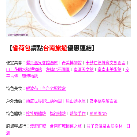
【
省荷包
請點
台南旅遊
優惠連結】
便宜票劵：
儷景溫泉會館湯屋
︱
奇美博物館
︱
十鼓仁德糖廠文創園區
︱
山上花園水道博物館
︱
左鎮化石園區
︱
南瀛天文館
︱
臺南市美術館
︱
安
平古堡
︱
鹽博物館
特色美食：
銀波布丁全台宅配禮盒
戶外活動：
頑皮世界野生動物園
︱
烏山頭水庫
︱
安平德陽艦園區
特色體驗：
挖牡蠣體驗
︱
旗袍體驗
︱
藍染手作
︱
瓜瓜園DIY
府城輕旅行：
漫遊府城
︱
台南府城懷舊
之旅
︱
關子嶺溫泉＆烏樹林一日
遊