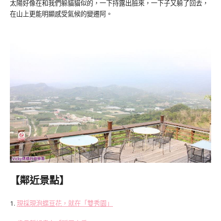
太陽好像在和我們躲貓貓似的，一下持露出臉來，一下子又躲了回去，
在山上更能明顯感受氣候的變遷阿。
【鄰近景點】
1.
現採現泡蝶豆花，就在「雙秀園」