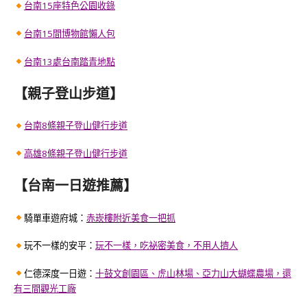
台南15座特色公園收錄
台南15間博物館懶人包
台南13處台南踏青地點
【親子登山步道】
台南8條親子登山健行步道
高雄8條親子登山健行步道
【台南一日遊推薦】
騎單車遊府城：
赤崁樓附近美食一把抓
玩不一樣的安平：
玩不一樣，吃祕密美食，不用人擠人
仁德深度一日遊：
十鼓文創園區、虎山林場、亞力山大蝴蝶農場，還
有三間觀光工廠