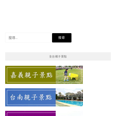
搜
尋
關
鍵
全台親子景點
字: