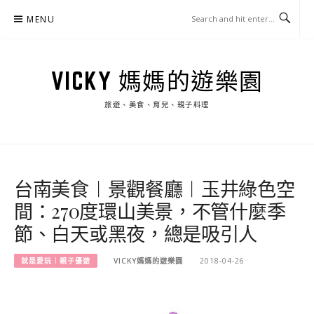
Skip
MENU
to
content
VICKY 媽媽的遊樂園
旅遊、美食、育兒、親子料理
台南美食︱景觀餐廳︱玉井綠色空
間：270度環山美景，不管什麼季
節、白天或黑夜，總是吸引人
就是愛玩︱親子優遊
VICKY媽媽的遊樂園
2018-04-26