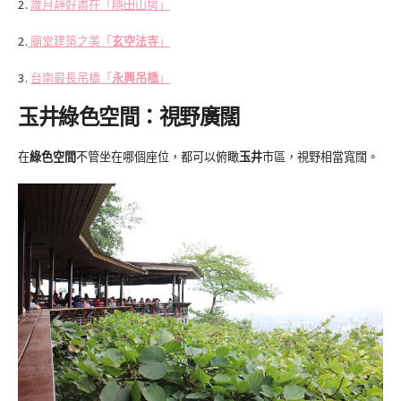
2.
歲月靜好盡在「隱田山房」
2.
廟堂建築之美「
玄空法寺
」
3.
台南最長吊橋「
永興吊橋
」
玉井綠色空間：視野廣闊
在
綠色空間
不管坐在哪個座位，都可以俯瞰
玉井
市區，視野相當寬闊。