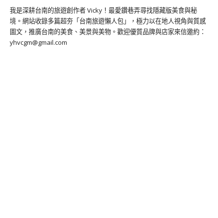
我是深耕台南的旅遊創作者 Vicky！最愛鑽巷弄尋找隱藏版美食與秘
境。網站收錄多篇超夯「台南旅遊懶人包」，極力以在地人視角與質感
圖文，推廣台南的美食、美景與美物。歡迎優質品牌與店家來信邀約：
yhvcgm@gmail.com