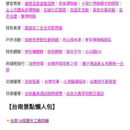
便宜票劵：
儷景溫泉會館湯屋
︱
奇美博物館
︱
十鼓仁德糖廠文創園區
︱
山上花園水道博物館
︱
左鎮化石園區
︱
南瀛天文館
︱
臺南市美術館
︱
安
平古堡
︱
鹽博物館
特色美食：
銀波布丁全台宅配禮盒
戶外活動：
頑皮世界野生動物園
︱
烏山頭水庫
︱
安平德陽艦園區
特色體驗：
挖牡蠣體驗
︱
旗袍體驗
︱
藍染手作
︱
瓜瓜園DIY
府城輕旅行：
漫遊府城
︱
台南府城懷舊
之旅
︱
關子嶺溫泉＆烏樹林一日
遊
交通優惠：
自駕租車
︱
台南包車
︱
小港機場接送
︱
台南摩托車租借
住宿優惠：
台南晶英酒店限時優惠
︱
台南大員皇冠假日酒店
【台南景點懶人包】
台南18家觀光工廠特輯