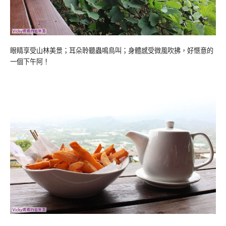
眼睛享受山林美景；耳朵聆聽蟲鳴鳥叫；身體感受微風吹拂，好愜意的
一個下午阿！