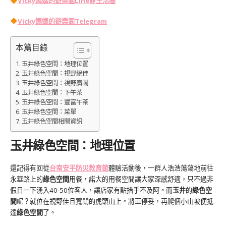
Vicky媽媽的遊樂園
Line@生活圈
Vicky媽媽的遊樂園
Telegram
本篇目錄
玉井綠色空間：地理位置
玉井綠色空間：視野絕佳
玉井綠色空間：視野廣闊
玉井綠色空間：下午茶
玉井綠色空間：豐富午茶
玉井綠色空間：菜單
玉井綠色空間相關資訊
玉井綠色空間：地理位置
還記得有回從
台南安平防災教育館
體驗活動後，一群人浩浩蕩蕩地前往
永華路上的
綠色空間
用餐，諾大的用餐空間讓大家深感舒適，只不過非
假日一下湧入40-50位客人，讓店家有點措手不及阿。而
玉井
的
綠色空
間
呢？就位在視野佳且寬闊的虎頭山上。將車停妥，再爬個小山坡便抵
達
綠色空間
了。