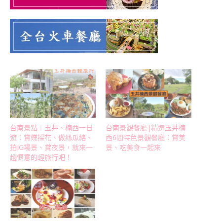
台南景點︱玉井、楠西一日
台南景觀餐廳|精選玉井楠
遊：賞蝶採花、做絲瓜絡、
西6間特色景觀餐廳：賞美
拍IG場景、賞夜景，就來一
景、吃美食一起來
趟愜意的輕旅行吧！