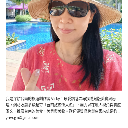
我是深耕台南的旅遊創作者 Vicky！最愛鑽巷弄尋找隱藏版美食與秘
境。網站收錄多篇超夯「台南旅遊懶人包」，極力以在地人視角與質感
圖文，推廣台南的美食、美景與美物。歡迎優質品牌與店家來信邀約：
yhvcgm@gmail.com