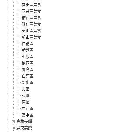
官田區美食
玉井區美食
楠西區美食
歸仁區美食
東山區美食
新市區美食
仁德區
新營區
七股區
楠西區
關廟區
白河區
新化區
北區
東區
南區
中西區
安平區
高雄美饌
屏東美饌