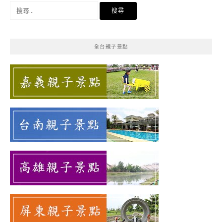
搜
尋
關
鍵
全台親子景點
字: