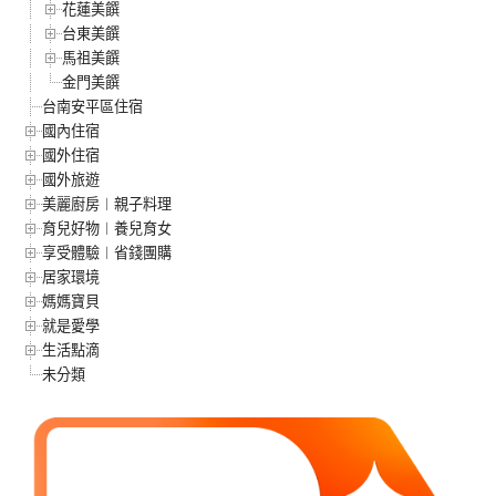
花蓮美饌
台東美饌
馬祖美饌
金門美饌
台南安平區住宿
國內住宿
國外住宿
國外旅遊
美麗廚房︱親子料理
育兒好物︱養兒育女
享受體驗︱省錢團購
居家環境
媽媽寶貝
就是愛學
生活點滴
未分類