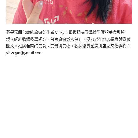
我是深耕台南的旅遊創作者 Vicky！最愛鑽巷弄尋找隱藏版美食與秘
境。網站收錄多篇超夯「台南旅遊懶人包」，極力以在地人視角與質感
圖文，推廣台南的美食、美景與美物。歡迎優質品牌與店家來信邀約：
yhvcgm@gmail.com