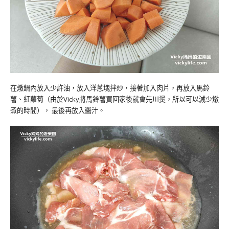
在燉鍋內放入少許油，放入洋蔥塊拌炒，接著加入肉片，再放入馬鈴
薯、紅蘿蔔
（由於Vicky將馬鈴薯買回家後就會先川燙，所以可以減少燉
煮的時間）， 最後再放入醬汁
。