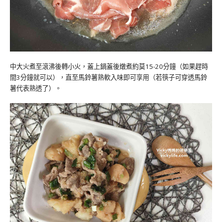
中大火煮至滾沸後轉小火，蓋上鍋蓋後燉煮約莫15-20分鐘
（如果趕時
間3分鐘就可以）
，
直至馬鈴薯熟軟入味即可享用
（若筷子可穿透馬鈴
薯代表熟透了）
。