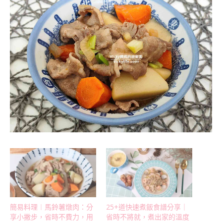
簡易料理︱馬鈴薯燉肉：分
25+道快速煮飯食譜分享｜
享小撇步，省時不費力，用
省時不將就，煮出家的溫度