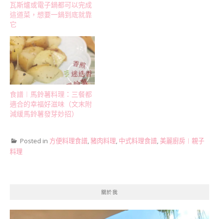
瓦斯爐或電子鍋都可以完成
這道菜，想要一鍋到底就靠
它
食譜︱馬鈴薯料理：三餐都
適合的幸福好滋味（文末附
減緩馬鈴薯發芽妙招）
Posted in
方便料理食譜
,
豬肉料理
,
中式料理食譜
,
美麗廚房︱親子
料理
關於我