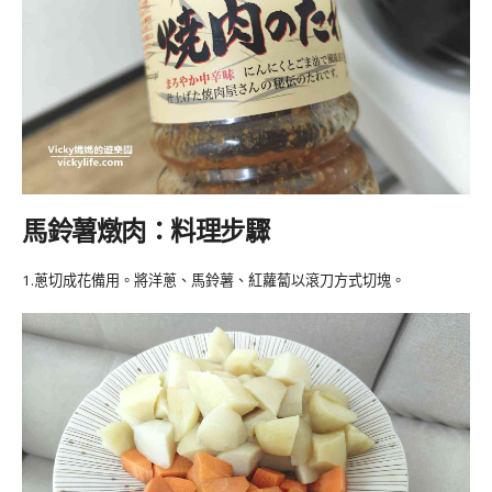
馬鈴薯燉肉
：
料理步驟
1.蔥切成花備用
。
將洋蔥、馬鈴薯、紅蘿蔔以滾刀方式切塊
。