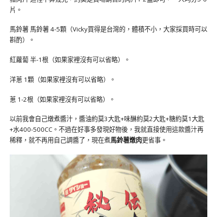
片。
馬鈴薯 馬鈴薯 4-5顆
（Vicky買得是台灣的，體積不小，大家採買時可以
斟酌）。
紅蘿蔔 半-1根
（如果家裡沒有可以省略）。
洋蔥 1顆
（如果家裡沒有可以省略）。
蔥 1-2根
（如果家裡沒有可以省略）。
以前我會自己燉煮醬汁
，
醬油約莫3大匙+味醂約莫2大匙+糖約莫1大匙
+水400-500CC
。
不過在好事多發現好物後
，我就直接使用這款醬汁再
稀釋
，就不再用自己調醬了，現在煮
馬鈴薯燉肉
更省事。