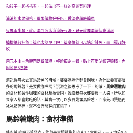
和孩子一起捲捲看，一起做出不一樣的高麗菜料理
涼涼的水果優格、堅果優格好好吃，做法也超級簡單
只要兩步驟，就可喝到冰冰涼涼綠豆湯，夏天就要喝這個來消暑
檸檬紙包鮭魚：這也太簡單了吧！這麼快就可以搞定鮭魚，而且還超好
吃
用元本山三角壽司器做飯糰，輕鬆搞定三餐，貼上可愛貼紙更吸睛，內
附簡易6食譜
還記得每次去買馬鈴薯的時候
，
婆婆媽媽們都會問我
，
為什麼要買那麼
多的馬鈴薯
？
是要做咖哩嗎
？
沉澱之後思考了一下
，
的確
，
馬鈴薯燉肉
的食材和製作咖哩的食材頗為雷同
，難怪我每次都要買一大袋。
所以如
果家人都喜歡吃的話
，
其實一次可以多買幾顆馬鈴薯
，
回家先川燙過再
冰冰箱保存
，
就不會有發芽的窘境了
。
馬鈴薯燉肉：食材準備
豬肉片 這裡不算幾克
，約莫是賣場銷售的肉片1-2盒即可，一人均分5-6