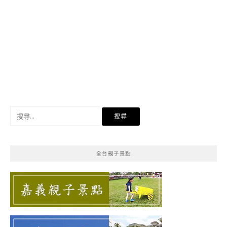
搜
尋
關
鍵
全台親子景點
字: