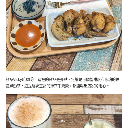
飲品Vicky給85分，這裡的飲品是亮點，無論是可調整甜度和冰塊的伯
爵鮮奶茶，還是層次豐富的抹茶牛奶飲，都能喝出店家的用心。