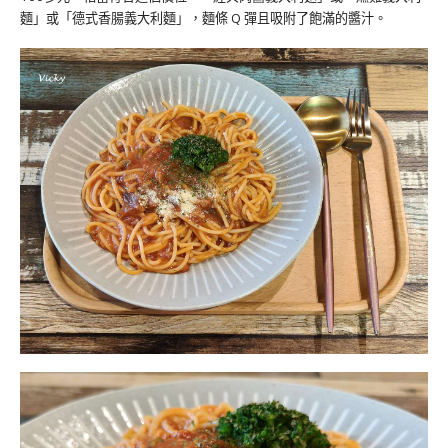
麵」或「德式香腸義大利麵」，麵條 Q 彈且吸附了飽滿的醬汁。