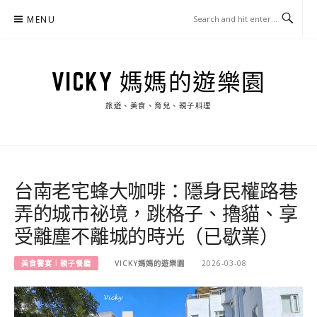
Skip
MENU
to
content
VICKY 媽媽的遊樂園
旅遊、美食、育兒、親子料理
台南老宅蜂大咖啡：隱身民權路巷
弄的城市祕境，跳格子、擼貓、享
受離塵不離城的時光（已歇業）
美食饗宴︱親子餐廳
VICKY媽媽的遊樂園
2026-03-08