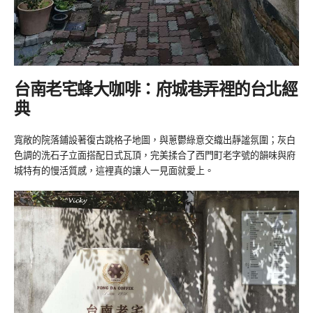
台南老宅蜂大咖啡：府城巷弄裡的台北經
典
寬敞的院落鋪設著復古跳格子地圖，與蔥鬱綠意交織出靜謐氛圍；灰白
色調的洗石子立面搭配日式瓦頂，完美揉合了西門町老字號的韻味與府
城特有的慢活質感，這裡真的讓人一見面就愛上。