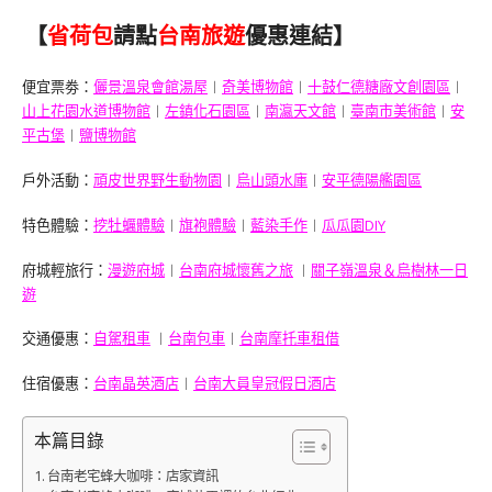
【
省荷包
請點
台南旅遊
優惠連結】
便宜票劵：
儷景溫泉會館湯屋
︱
奇美博物館
︱
十鼓仁德糖廠文創園區
︱
山上花園水道博物館
︱
左鎮化石園區
︱
南瀛天文館
︱
臺南市美術館
︱
安
平古堡
︱
鹽博物館
戶外活動：
頑皮世界野生動物園
︱
烏山頭水庫
︱
安平德陽艦園區
特色體驗：
挖牡蠣體驗
︱
旗袍體驗
︱
藍染手作
︱
瓜瓜園DIY
府城輕旅行：
漫遊府城
︱
台南府城懷舊之旅
︱
關子嶺溫泉＆烏樹林一日
遊
交通優惠：
自駕租車
︱
台南包車
︱
台南摩托車租借
住宿優惠：
台南晶英酒店
︱
台南大員皇冠假日酒店
本篇目錄
台南老宅蜂大咖啡：店家資訊