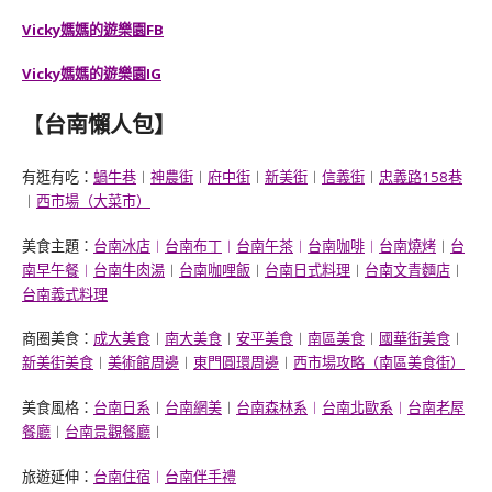
Vicky媽媽的遊樂園FB
Vicky媽媽的遊樂園IG
【
台南懶人包
】
有逛有吃：
蝸牛巷
︱
神農街
︱
府中街
︱
新美街
︱
信義街
︱
忠義路158巷
︱
西市場（大菜市）
美食主題：
台南冰店
︱
台南布丁
︱
台南午茶
︱
台南咖啡
︱
台南燒烤
︱
台
南早午餐
︱
台南牛肉湯
︱
台南咖哩飯
︱
台南日式料理
︱
台南文青麵店
︱
台南義式料理
商圈美食：
成大美食
︱
南大美食
︱
安平美食
︱
南區美食
︱
國華街美食
︱
新美街美食
︱
美術館周邊
︱
東門圓環周邊
︱
西市場攻略（
南區美食街
）
美食風格：
台南日系
︱
台南網美
︱
台南森林系
︱
台南北歐系
︱
台南老屋
餐廳
︱
台南景觀餐廳
︱
旅遊延伸：
台南住宿
︱
台南伴手禮