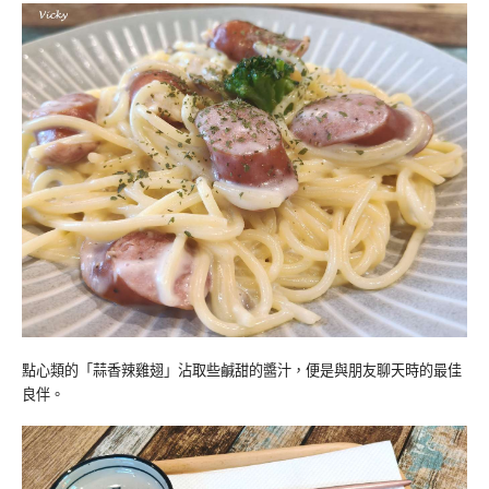
點心類的「蒜香辣雞翅」沾取些鹹甜的醬汁，便是與朋友聊天時的最佳
良伴。