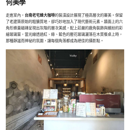
何美學
走進室內，
台南老宅蜂大咖啡
的裝潢設計展現了極高層次的審美。保留
了老建築原始的粗獷質地，卻巧妙地加入了現代藝術元素。牆面上的六
角形蜂巢磁磚呈現出灰階的層次美感，配上莊嚴的鹿角裝飾與繽紛的彩
繪玻璃窗，當光線透過紅、綠、藍色的壓花玻璃灑落在木質餐桌上時，
那種靜謐而神祕的氛圍，讓每個角落都成為絕佳的攝影點。