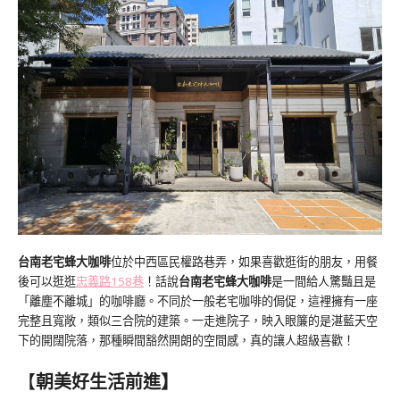
台南老宅蜂大咖啡
位於中西區民權路巷弄，如果喜歡逛街的朋友，用餐
後可以逛逛
忠義路158巷
！話說
台南老宅蜂大咖啡
是一間給人驚豔且是
「離塵不離城」的咖啡廳。不同於一般老宅咖啡的侷促，這裡擁有一座
完整且寬敞，類似三合院的建築。一走進院子，映入眼簾的是湛藍天空
下的開闊院落，那種瞬間豁然開朗的空間感，真的讓人超級喜歡！
【
朝美好生活前進】