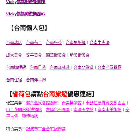
Vicky媽媽的遊樂園FB
Vicky媽媽的遊樂園IG
【
台南懶人包
】
台南冰店
︱
台南布丁
︱
台南午茶
︱
台南早午餐
︱
台南牛肉湯
成大美食
︱
安平美食
︱
國華街美食
︱
新美街美食
台南咖哩飯
︱
台南日系
︱
台南森林系
︱
台南北歐系
︱
台南老屋餐廳
台南住宿
︱
台南伴手禮
【
省荷包
請點
台南旅遊
優惠連結】
便宜票劵：
儷景溫泉會館湯屋
︱
奇美博物館
︱
十鼓仁德糖廠文創園區
︱
山上花園水道博物館
︱
左鎮化石園區
︱
南瀛天文館
︱
臺南市美術館
︱
安
平古堡
︱
鹽博物館
特色美食：
銀波布丁全台宅配禮盒