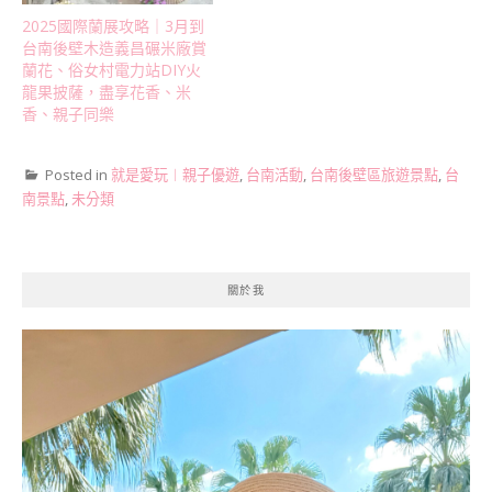
2025國際蘭展攻略｜3月到
台南後壁木造義昌碾米廠賞
蘭花、俗女村電力站DIY火
龍果披薩，盡享花香、米
香、親子同樂
Posted in
就是愛玩︱親子優遊
,
台南活動
,
台南後壁區旅遊景點
,
台
南景點
,
未分類
關於我