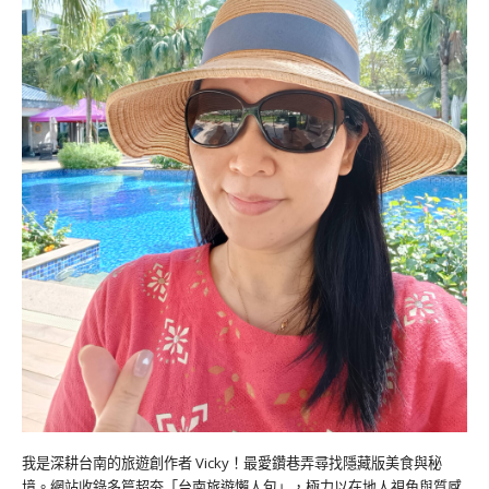
我是深耕台南的旅遊創作者 Vicky！最愛鑽巷弄尋找隱藏版美食與秘
境。網站收錄多篇超夯「台南旅遊懶人包」，極力以在地人視角與質感