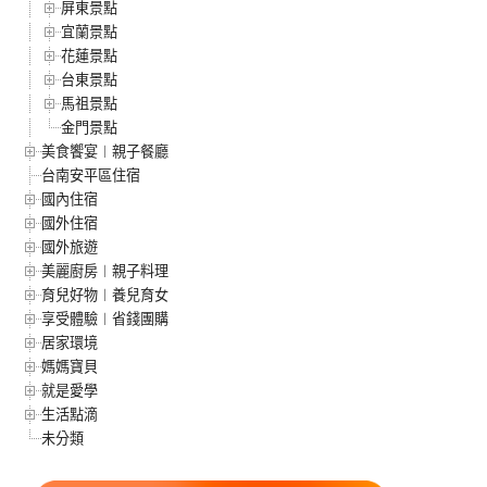
屏東景點
宜蘭景點
花蓮景點
台東景點
馬祖景點
金門景點
美食饗宴︱親子餐廳
台南安平區住宿
國內住宿
國外住宿
國外旅遊
美麗廚房︱親子料理
育兒好物︱養兒育女
享受體驗︱省錢團購
居家環境
媽媽寶貝
就是愛學
生活點滴
未分類