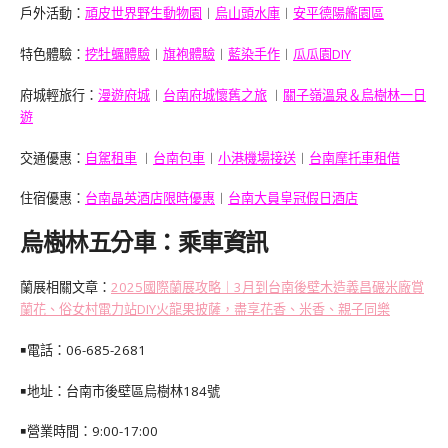
戶外活動：
頑皮世界野生動物園
︱
烏山頭水庫
︱
安平德陽艦園區
特色體驗：
挖牡蠣體驗
︱
旗袍體驗
︱
藍染手作
︱
瓜瓜園DIY
府城輕旅行：
漫遊府城
︱
台南府城懷舊之旅
︱
關子嶺溫泉＆烏樹林一日
遊
交通優惠：
自駕租車
︱
台南包車
︱
小港機場接送
︱
台南摩托車租借
住宿優惠：
台南晶英酒店限時優惠
︱
台南大員皇冠假日酒店
烏樹林五分車：乘車資訊
蘭展相關文章：
2025國際蘭展攻略｜3月到台南後壁木造義昌碾米廠賞
蘭花、俗女村電力站DIY火龍果披薩，盡享花香、米香、親子同樂
￭電話：06-
685-2681
￭地址：台南市後壁區烏樹林184號
￭營業時間：9:00-17:00