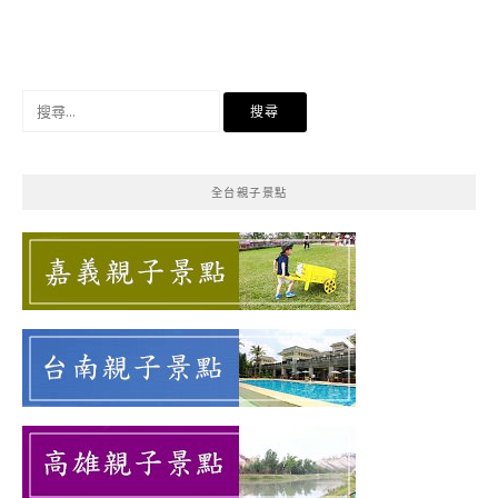
搜
尋
關
鍵
全台親子景點
字: