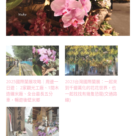
2025國際蘭展攻略｜周邊一
2023台灣國際蘭展：一起來
日遊： 2家觀光工廠、1間木
到千變萬化的花花世界，也
造碾米廠、全台最長五分
一起找找有幾隻恐龍(交通路
車，暢遊後壁米鄉
線)