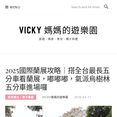
Skip
MENU
to
content
VICKY 媽媽的遊樂園
旅遊、美食、育兒、親子料理
2025國際蘭展攻略｜搭全台最長五
分車看蘭展，嘟嘟嘟，氣派烏樹林
五分車進場囉
就是愛玩︱親子優遊
VICKY媽媽的遊樂園
2025-03-11