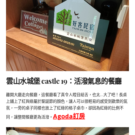
雲山水城堡 castle 19：活潑氣息的餐廳
離開大廳走向餐廳，這餐廳看了真令人瞠目結舌，也太…大了吧！長桌
上鋪上了紅與綠屬於聖誕節的顏色，讓人可以很輕易的感受到歡樂的氣
氛，一旁的桌子同樣也放上了紅綠的格子桌巾，卻因為紅綠的比例不
Agoda
訂房
同，讓整間餐廳更為活潑。