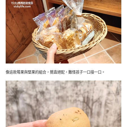
像這款莓果與堅果的組合，簡直絕配，難怪孩子一口接一口。