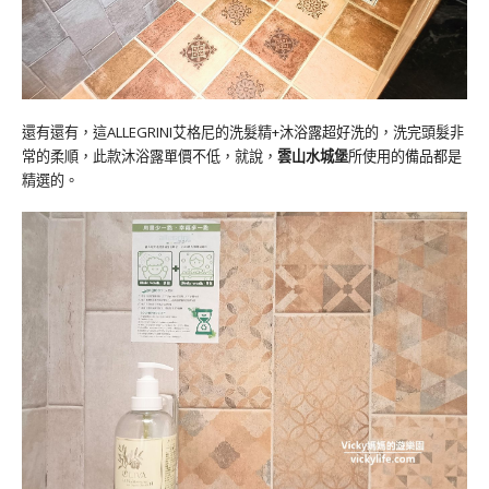
還有還有，這ALLEGRINI艾格尼的洗髮精+沐浴露超好洗的，洗完頭髮非
常的柔順，此款沐浴露單價不低，就說，
雲山水城堡
所使用的備品都是
精選的。