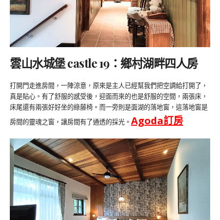
雲山水城堡 castle 19：鄉村湖畔四人房
打開門走進房間，一陣涼意，原來是主人已經幫我們把空調給打開了，
真是貼心。有了舒服的感受後，迎面而來的也是舒服的空間，兩張床，
床尾還有兩張好好坐的綠藤椅。而一旁則是面湖的落地窗，這落地窗是
Agoda
訂房
房間的靈魂之窗，讓房間有了通透的採光。