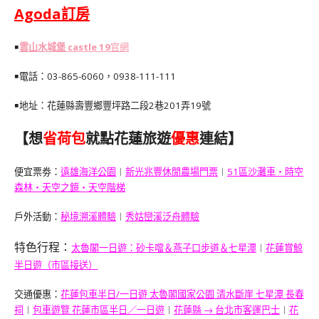
Agoda
訂房
￭
雲山水城堡 castle 19
官網
￭電話：
03-865-6060
，
0938-111-111
￭地址：花蓮縣壽豐鄉豐坪路二段2巷201弄19號
【想
省荷包
就點花蓮旅遊
優惠
連結】
便宜票劵：
遠雄海洋公園
︱
新光兆豐休閒農場門票
︱
51區沙灘車・時空
森林・天空之鏡・天空階梯
戶外活動：
秘境溯溪體驗
︱
秀姑巒溪泛舟體驗
特色行程：
太魯閣一日遊：砂卡噹＆燕子口步道＆七星潭
︱
花蓮賞鯨
半日遊（市區接送）
交通優惠：
花蓮包車半日/一日遊 太魯閣國家公園 清水斷崖 七星潭 長春
祠
︱
包車遊覽 花蓮市區半日／一日遊
︱
花蓮縣 → 台北市客運巴士
︱
花