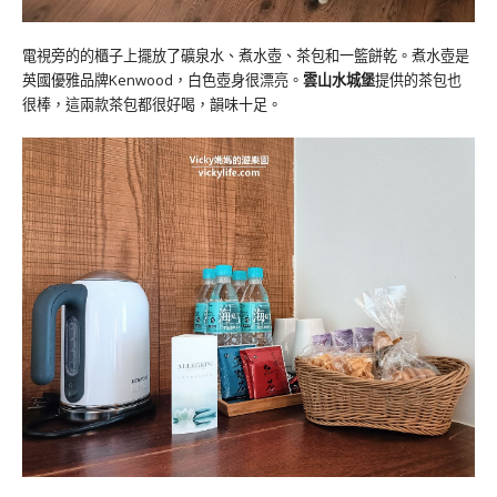
電視旁的的櫃子上擺放了礦泉水、煮水壺、茶包和一籃餅乾。煮水壺是
英國優雅品牌Kenwood，白色壺身很漂亮。
雲山水城堡
提供的茶包也
很棒，這兩款茶包都很好喝，韻味十足。