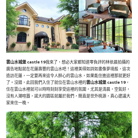
雲山水城堡 castle 19
我來了，想必大家都知道零負評的林依晨拍攝的
廣告地點就在花蓮壽豐的雲山水吧！這裡美得如詩如畫像夢境般，這次
造訪花蓮，一定要再來這令人醉心的雲山水，如果能住進這裡那就更好
了。沒錯，此回我們入住了就位在雲山水裡的
雲山水城堡 castle 19
，
住在雲山水裡就可以時時刻刻享受這裡的氛圍，尤其是清晨，空氣好，
沒有人潮喧囂，諾大的園區就屬於我們，簡直是世外桃源，真心建議大
家來住一晚。