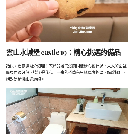
雲山水城堡 castle 19：精心挑選的備品
話說，浴廁還沒介紹哩！乾溼分離的浴廁同樣精心設計過，大大的面盆
區東西很好放，這深得我心。一旁的捲筒衛生紙厚度夠厚，觸感極佳，
絕對是精挑細選過的。