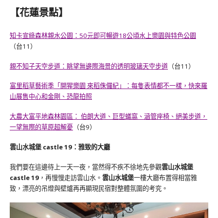
【花蓮景點】
知卡宣綠森林親水公園：50元即可暢遊18公頃水上樂園與特色公園
（台11）
親不知子天空步道：眺望無邊際海景的透明玻璃天空步道
（台11）
富里稻草藝術季「開猩樂園 來稻侏儸紀」：每隻表情都不一樣，快來羅
山展售中心和金剛、恐龍拍照
大農大富平地森林園區： 伯朗大道、巨型蟻窩、涵管座椅、絕美步道，
一望無際的草原超解憂
（台9）
雲山水城堡 castle 19：雅致的大廳
我們要在這邊待上一天一夜，當然得不疾不徐地先參觀
雲山水城堡
castle 19
，再慢慢走訪雲山水。
雲山水城堡
一樓大廳布置得相當雅
致，漂亮的吊燈與壁爐再再顯現民宿對整體氛圍的考究。