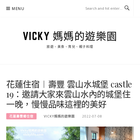
Skip
MENU
to
content
VICKY 媽媽的遊樂園
旅遊、美食、育兒、親子料理
花蓮住宿︱壽豐 雲山水城堡 castle
19：邀請大家來雲山水內的城堡住
一晚，慢慢品味這裡的美好
花蓮壽豐鄉住宿
VICKY媽媽的遊樂園
2022-07-08