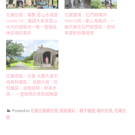
花蓮住宿︱壽豐 雲山水城堡
花蓮豐濱︱石門麻糬洞
castle 19：邀請大家來雲山
March洞、愛心海蝕洞、一
水內的城堡住一晚，慢慢品
線天都在石門遊憩區，趕快
味這裡的美好
來電影拍攝場景
花蓮景點︱光復 大農大富平
地森林園區： 伯朗大道、巨
型蟻窩、涵管座椅、絕美步
道， 一望無際的草原超解憂
Posted in
花蓮光復鄉住宿
,
就是愛玩︱親子優遊
,
國內住宿
,
花蓮住
宿