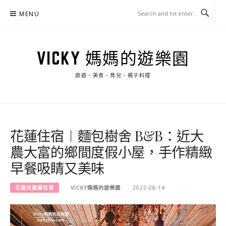
Skip
MENU
to
content
VICKY 媽媽的遊樂園
旅遊、美食、育兒、親子料理
花蓮住宿︱麵包樹舍 B&B：近大
農大富的鄉間度假小屋，手作精緻
早餐吸睛又美味
花蓮光復鄉住宿
VICKY媽媽的遊樂園
2022-08-14