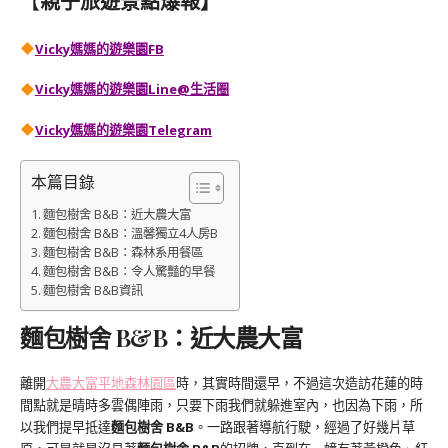
【
親子旅遊景點爆報】
Vicky媽媽的遊樂園FB
Vicky媽媽的遊樂園
Line@生活圈
Vicky媽媽的遊樂園
Telegram
本篇目錄
麵包樹舍 B&B：近大農大富
麵包樹舍 B&B：溫馨獨立4人房B
麵包樹舍 B&B：森林系用餐區
麵包樹舍 B&B：令人驚豔的早餐
麵包樹舍 B&B資訊
麵包樹舍 B&B：近大農大富
離開
大農大富平地森林園區
時，其實時間還早，不過這次造訪花蓮的時
間點就是晴時多雲偶陣雨，只要下雨我們就躲進室內，也因為下雨，所
以我們提早抵達
麵包樹舍 B&B
。一路跟著導航行駛，經過了好幾片草