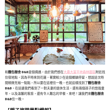
和
麵包樹舍 B&B
是個偶遇，由於我們想在
大農大富平地森林園區
附近找
住宿地點，因為平時來到花蓮，著實較少在這個鄉鎮停留，想說這次時
間稍微充裕一點點，所以要在這裡住一晚，也就這樣找到了
麵包樹舍
B&B
。在這邊我們看到了一對夫妻的退休生活，還有兩個孩子的悠哉童
年，以及溫馨的客房，還有令人難忘的早餐，來吧！讓我們來
麵包樹舍
B&B
住一晚。