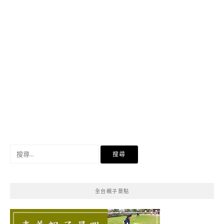
搜
尋
關
鍵
全台親子景點
字: