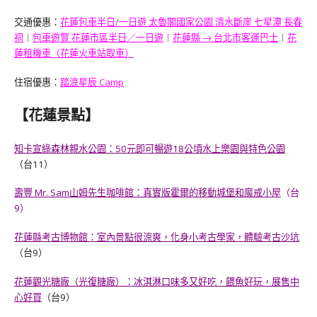
交通優惠：
花蓮包車半日/一日遊 太魯閣國家公園 清水斷崖 七星潭 長春
祠
︱
包車遊覽 花蓮市區半日／一日遊
︱
花蓮縣 → 台北市客運巴士
︱
花
蓮租機車（花蓮火車站取車）
住宿優惠：
踏浪星辰 Camp
【花蓮景點】
知卡宣綠森林親水公園：50元即可暢遊18公頃水上樂園與特色公園
（台11）
壽豐 Mr. Sam山姆先生咖啡館：真實版霍爾的移動城堡和魔戒小屋
（台
9）
花蓮縣考古博物館：室內景點很涼爽，化身小考古學家，體驗考古沙坑
（台9）
花蓮觀光糖廠（光復糖廠）：冰淇淋口味多又好吃，餵魚好玩，展售中
心好買
（台9）