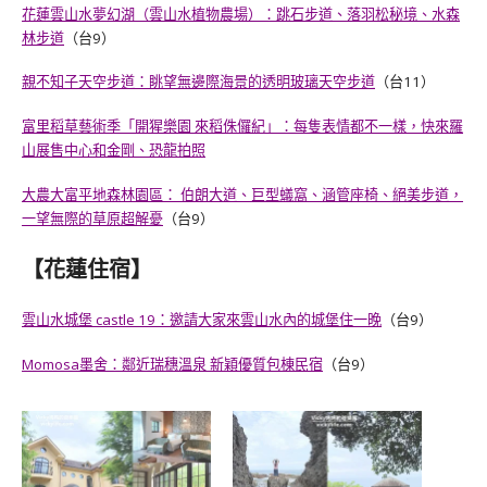
花蓮雲山水夢幻湖（雲山水植物農場）：跳石步道、落羽松秘境、水森
林步道
（台9）
親不知子天空步道：眺望無邊際海景的透明玻璃天空步道
（台11）
富里稻草藝術季「開猩樂園 來稻侏儸紀」：每隻表情都不一樣，快來羅
山展售中心和金剛、恐龍拍照
大農大富平地森林園區： 伯朗大道、巨型蟻窩、涵管座椅、絕美步道，
一望無際的草原超解憂
（台9）
【花蓮住宿】
雲山水城堡 castle 19：邀請大家來雲山水內的城堡住一晚
（台9）
Momosa墨舍：鄰近瑞穗溫泉 新穎優質包棟民宿
（台9）