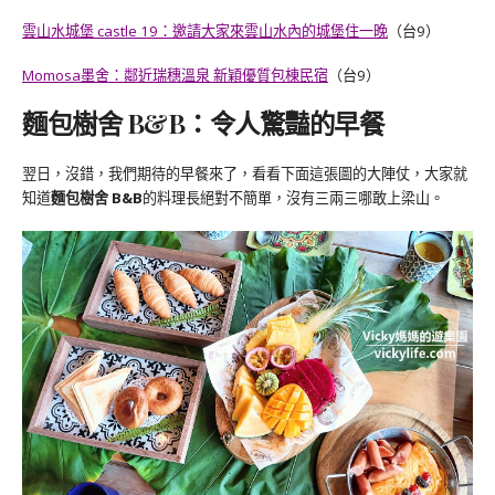
雲山水城堡 castle 19：邀請大家來雲山水內的城堡住一晚
（台9）
Momosa墨舍：鄰近瑞穗溫泉 新穎優質包棟民宿
（台9）
麵包樹舍 B&B：令人驚豔的早餐
翌日，沒錯，我們期待的早餐來了，看看下面這張圖的大陣仗，大家就
知道
麵包樹舍 B&B
的料理長絕對不簡單，沒有三兩三哪敢上梁山。