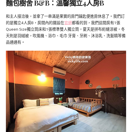
麵包樹舍 B&B：溫馨獨立4人房B
和主人接洽後，並拿了一串滿是果實的房門鑰匙便進房休息了。我們訂
的是獨立4人房B，房間內的擺設在
官網
都看的到，我們這間房有1張
Queen Size獨立筒床和1張標準雙人獨立筒，夏天是拼布絎縫涼被，冬
天則是羽絨被，吹風機、浴巾、毛巾 牙膏、牙刷、沐浴乳、洗髮精等備
品通通有。