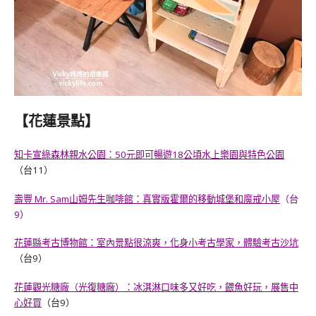
【花蓮景點】
知卡宣綠森林親水公園：50元即可暢遊18公頃水上樂園與特色公園
（台11）
壽豐 Mr. Sam山姆先生咖啡館：真實版霍爾的移動城堡和魔戒小屋
（台
9）
花蓮縣考古博物館：室內景點很涼爽，化身小考古學家，體驗考古沙坑
（台9）
花蓮觀光糖廠（光復糖廠）：冰淇淋口味多又好吃，餵魚好玩，展售中
心好買
（台9）