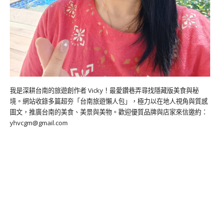
我是深耕台南的旅遊創作者 Vicky！最愛鑽巷弄尋找隱藏版美食與秘
境。網站收錄多篇超夯「台南旅遊懶人包」，極力以在地人視角與質感
圖文，推廣台南的美食、美景與美物。歡迎優質品牌與店家來信邀約：
yhvcgm@gmail.com