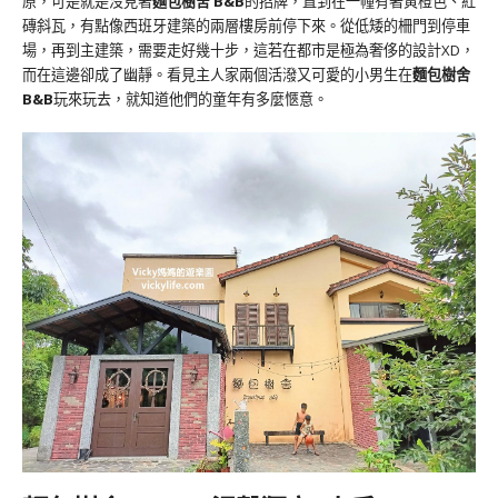
原，可是就是沒見著
麵包樹舍 B&B
的招牌，直到在一幢有著黃橙色、紅
磚斜瓦，有點像西班牙建築的兩層樓房前停下來。從低矮的柵門到停車
場，再到主建築，需要走好幾十步，這若在都市是極為奢侈的設計XD，
而在這邊卻成了幽靜。看見主人家兩個活潑又可愛的小男生在
麵包樹舍
B&B
玩來玩去，就知道他們的童年有多麼愜意。