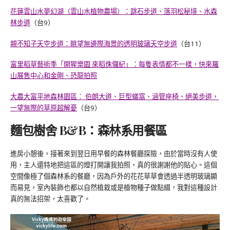
花蓮雲山水夢幻湖（雲山水植物農場）：跳石步道、落羽松秘境、水森
林步道
（台9）
親不知子天空步道：眺望無邊際海景的透明玻璃天空步道
（台11）
富里稻草藝術季「開猩樂園 來稻侏儸紀」：每隻表情都不一樣，快來羅
山展售中心和金剛、恐龍拍照
大農大富平地森林園區： 伯朗大道、巨型蟻窩、涵管座椅、絕美步道，
一望無際的草原超解憂
（台9）
麵包樹舍 B&B：森林系用餐區
進房小憩後，接著來到翌日用早餐的森林餐廳探險，由於當時沒有人使
用，主人還特地把這區的燈打開讓我拍照，真的很謝謝他的貼心。這個
空間像極了個森林系的餐廳，因為戶外的花花草草會透過半透明玻璃顯
而易見，室內裝飾也都以自然植栽或是植物種子做點綴，我對這種設計
真的無法招架，太喜歡了。