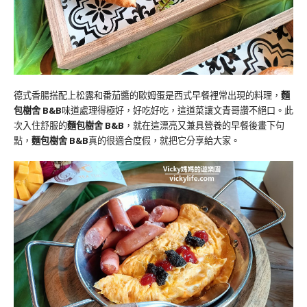
德式香腸搭配上松露和番茄醬的歐姆蛋是西式早餐裡常出現的料理，
麵
包樹舍 B&B
味道處理得極好，好吃好吃，這道菜讓文青哥讚不絕口。此
次入住舒服的
麵包樹舍 B&B
，就在這漂亮又兼具營養的早餐後畫下句
點，
麵包樹舍 B&B
真的很適合度假，就把它分享給大家。