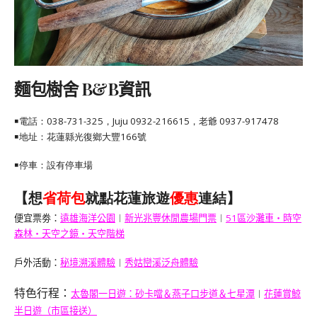
麵包樹舍 B&B資訊
￭電話：038-731-325，Juju 0932-216615，老爺 0937-917478
￭地址：
花蓮縣光復鄉大豐166號
￭停車：設有停車場
【想
省荷包
就點花蓮旅遊
優惠
連結】
便宜票劵：
遠雄海洋公園
︱
新光兆豐休閒農場門票
︱
51區沙灘車・時空
森林・天空之鏡・天空階梯
戶外活動：
秘境溯溪體驗
︱
秀姑巒溪泛舟體驗
特色行程：
太魯閣一日遊：砂卡噹＆燕子口步道＆七星潭
︱
花蓮賞鯨
半日遊（市區接送）