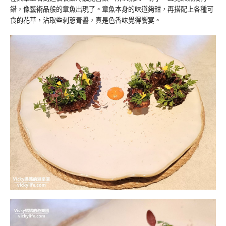
錯，像藝術品般的章魚出現了。章魚本身的味道夠甜，再搭配上各種可
食的花草，沾取些刺蔥青醬，真是色香味覺得饗宴。