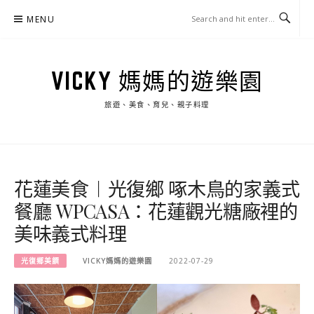
Skip
MENU
to
content
VICKY 媽媽的遊樂園
旅遊、美食、育兒、親子料理
花蓮美食︱光復鄉 啄木鳥的家義式
餐廳 WPCASA：花蓮觀光糖廠裡的
美味義式料理
光復鄉美饌
VICKY媽媽的遊樂園
2022-07-29