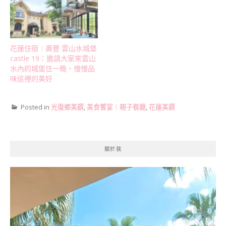
花蓮住宿︱壽豐 雲山水城堡
castle 19：邀請大家來雲山
水內的城堡住一晚，慢慢品
味這裡的美好
Posted in
光復鄉美饌
,
美食饗宴︱親子餐廳
,
花蓮美饌
關於我