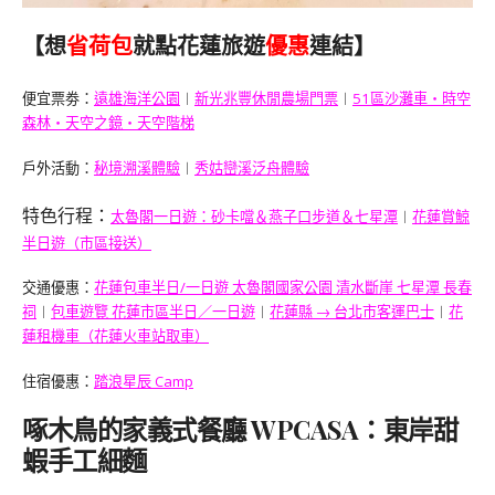
【想
省荷包
就點花蓮旅遊
優惠
連結】
便宜票劵：
遠雄海洋公園
︱
新光兆豐休閒農場門票
︱
51區沙灘車・時空
森林・天空之鏡・天空階梯
戶外活動：
秘境溯溪體驗
︱
秀姑巒溪泛舟體驗
特色行程：
太魯閣一日遊：砂卡噹＆燕子口步道＆七星潭
︱
花蓮賞鯨
半日遊（市區接送）
交通優惠：
花蓮包車半日/一日遊 太魯閣國家公園 清水斷崖 七星潭 長春
祠
︱
包車遊覽 花蓮市區半日／一日遊
︱
花蓮縣 → 台北市客運巴士
︱
花
蓮租機車（花蓮火車站取車）
住宿優惠：
踏浪星辰 Camp
啄木鳥的家義式餐廳 WPCASA：東岸甜
蝦手工細麵