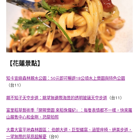
【花蓮景點】
知卡宣綠森林親水公園：50元即可暢遊18公頃水上樂園與特色公園
（台11）
親不知子天空步道：眺望無邊際海景的透明玻璃天空步道
（台11）
富里稻草藝術季「開猩樂園 來稻侏儸紀」：每隻表情都不一樣，快來羅
山展售中心和金剛、恐龍拍照
大農大富平地森林園區： 伯朗大道、巨型蟻窩、涵管座椅、絕美步道，
一望無際的草原超解憂
（台9）