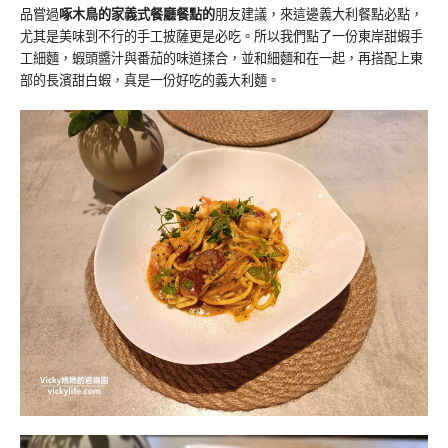
品嘗過
啄木鳥的家義式餐廳餐點的
朋友建議，來這邊義大利餐點必點，
尤其是美味到不行的手工披薩更是必吃。所以我們點了一份東岸甜蝦手
工細麵，蝦頭醬汁與番茄的味道揉合，並和細麵和在一起，再搭配上東
部的長濱甜白蝦，真是一份好吃的義大利麵。