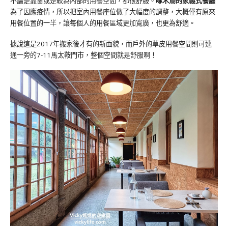
不論是靠窗或是較為內部的用餐空間，都很舒服。
啄木鳥的家義式餐廳
為了因應疫情，所以把室內用餐座位做了大幅度的調整，大概僅有原來
用餐位置的一半，讓每個人的用餐區域更加寬廣，也更為舒適。
據說這是2017年搬家後才有的新面貌，而戶外的草皮用餐空間則可連
通一旁的7-11馬太鞍門市，整個空間就是舒服啊！