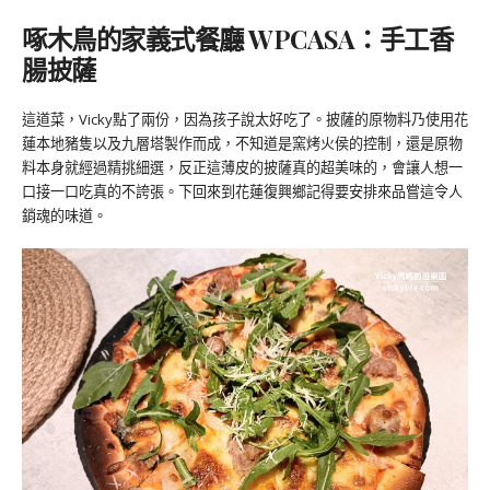
啄木鳥的家義式餐廳 WPCASA：手工香
腸披薩
這道菜，Vicky點了兩份，因為孩子說太好吃了。披薩的原物料乃使用花
蓮本地豬隻以及九層塔製作而成，不知道是窯烤火侯的控制，還是原物
料本身就經過精挑細選，反正這薄皮的披薩真的超美味的，會讓人想一
口接一口吃真的不誇張。下回來到花蓮復興鄉記得要安排來品嘗這令人
銷魂的味道。