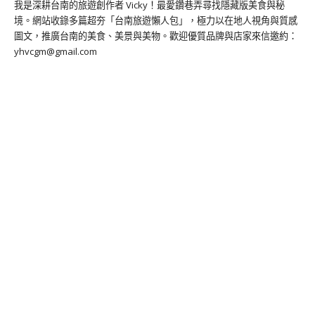
我是深耕台南的旅遊創作者 Vicky！最愛鑽巷弄尋找隱藏版美食與秘
境。網站收錄多篇超夯「台南旅遊懶人包」，極力以在地人視角與質感
圖文，推廣台南的美食、美景與美物。歡迎優質品牌與店家來信邀約：
yhvcgm@gmail.com