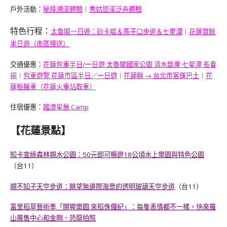
戶外活動：
秘境溯溪體驗
︱
秀姑巒溪泛舟體驗
特色行程：
太魯閣一日遊：砂卡噹＆燕子口步道＆七星潭
︱
花蓮賞鯨
半日遊（市區接送）
交通優惠：
花蓮包車半日/一日遊 太魯閣國家公園 清水斷崖 七星潭 長春
祠
︱
包車遊覽 花蓮市區半日／一日遊
︱
花蓮縣 → 台北市客運巴士
︱
花
蓮租機車（花蓮火車站取車）
住宿優惠：
踏浪星辰 Camp
【花蓮景點】
知卡宣綠森林親水公園：50元即可暢遊18公頃水上樂園與特色公園
（台11）
親不知子天空步道：眺望無邊際海景的透明玻璃天空步道
（台11）
富里稻草藝術季「開猩樂園 來稻侏儸紀」：每隻表情都不一樣，快來羅
山展售中心和金剛、恐龍拍照