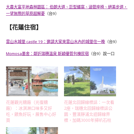
大農大富平地森林園區： 伯朗大道、巨型蟻窩、涵管座椅、絕美步道，
一望無際的草原超解憂
（台9）
【花蓮住宿】
雲山水城堡 castle 19：邀請大家來雲山水內的城堡住一晚
（台9）
Momosa墨舍：鄰近瑞穗溫泉 新穎優質包棟民宿
（台9）說一口
花蓮觀光糖廠（光復糖
花蓮北回歸線標誌：一次看
廠）：冰淇淋口味多又好
2座，瑞穗北回歸線標誌公
吃，餵魚好玩，展售中心好
園、豐濱靜浦北迴歸線界
買
標，加碼3000年掃叭石柱