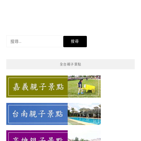
搜
尋
關
鍵
全台親子景點
字: