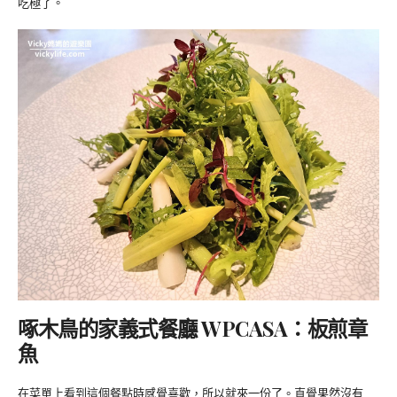
吃極了。
啄木鳥的家義式餐廳 WPCASA：板煎章
魚
在菜單上看到這個餐點時感覺喜歡，所以就來一份了。直覺果然沒有