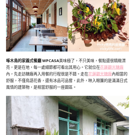
啄木鳥的家義式餐廳 WPCASA
美味極了，不只美味，餐點還很精緻漂
亮，更是在地，每一處細節都可看出其用心。它就位在
花蓮觀光糖廠
內，先走訪糖廠再入用餐的行程很是不錯。走在
花蓮觀光糖廠
內相當的
舒服，不僅鳥語花香，還有冰品可品嘗，此外，映入眼簾的是滿滿日式
風情的建築物，是相當舒服的一座園區。