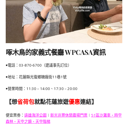
啄木鳥的家義式餐廳 WPCASA資訊
￭電話：03-870-6700（建議事先訂位）
￭地址：花蓮縣光復鄉糖廠街11巷1號
￭營業時間：11:30 – 14:00、17:30 – 20:00
【想
省荷包
就點花蓮旅遊
優惠
連結】
便宜票劵：
遠雄海洋公園
︱
新光兆豐休閒農場門票
︱
51區沙灘車・時空
森林・天空之鏡・天空階梯