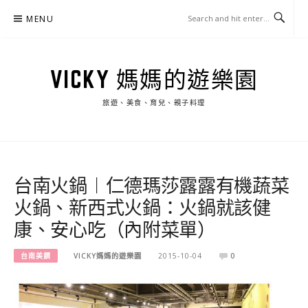
Skip
MENU
to
content
VICKY 媽媽的遊樂園
旅遊、美食、育兒、親子料理
台南火鍋︱仁德瑪莎露露有機蔬菜
火鍋、新西式火鍋：火鍋就該健
康、安心吃（內附菜單）
台南美饌
VICKY媽媽的遊樂園
2015-10-04
0