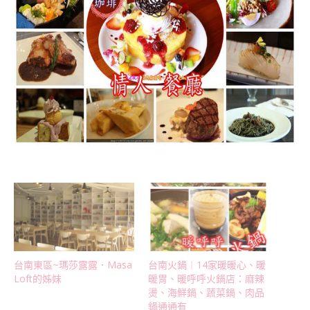
台南東區~瑪莎露露．Masa
台南火鍋︱14家暖暖心、暖
Loft的姊妹
暖胃、暖呼呼火鍋店：麻辣
燙、海鮮鍋、蔬菜鍋、肉品
鍋通通有