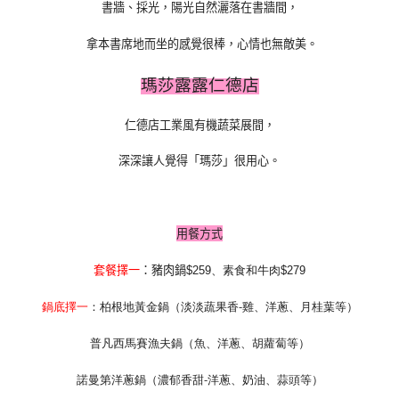
書牆、採光，陽光自然灑落在書牆間，
拿本書席地而坐的感覺很棒，心情也無敵美。
瑪莎露露仁德店
仁德店工業風有機蔬菜展間，
深深讓人覺得「瑪莎」很用心。
用餐方式
套餐擇一
：
豬肉鍋
、素食和牛肉
$
259
$
279
鍋底擇一
：柏根地黃金鍋（淡淡蔬果香-雞、洋蔥、月桂葉等）
普凡西馬賽漁夫鍋
（魚
、洋蔥
、胡蘿蔔
等）
諾曼第洋蔥鍋
（濃郁香甜-洋蔥、奶油、蒜頭等）