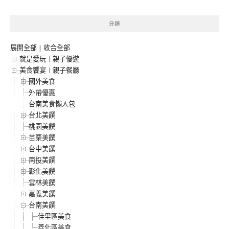
分類
展開全部
|
收合全部
就是愛玩︱親子優遊
美食饗宴︱親子餐廳
國外美食
外帶優惠
台南美食懶人包
台北美饌
桃園美饌
苗栗美饌
台中美饌
南投美饌
彰化美饌
雲林美饌
嘉義美饌
台南美饌
佳里區美食
善化區美食