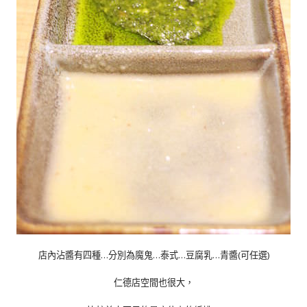
店內沾醬有四種…分別為魔鬼…泰式…豆腐乳…青醬(可任選)
仁德店空間也很大，