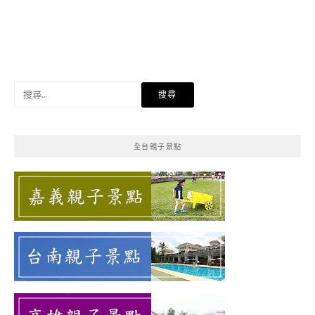
搜
尋
關
鍵
全台親子景點
字: