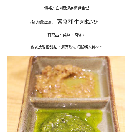
價格方面
麻認為還算合理
V
、素食和牛肉
$
279
豬肉鍋
，
(
$
259
)
有茶品、菜盤、肉盤，
飯以及餐後甜點，還有親切的服務人員
。
^^