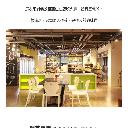
這次來到
瑪莎露露
仁德店
吃火鍋，蠻有感覺的，
很清新，火鍋湯頭很棒，是很天然的味道