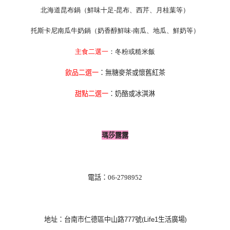
北海道昆布鍋
（鮮味十足-昆布、西芹、月桂葉等）
托斯卡尼南瓜牛奶鍋
（奶香醇鮮味-南瓜、地瓜、鮮奶等）
主食二選一
：冬粉或糙米飯
飲品二選一
：無糖麥茶或懷舊紅茶
甜點二選一
：奶酪或冰淇淋
瑪莎露露
電話
：
06-2798952
地址：台南市仁德區中山路
號(
生活廣場)
777
Life1