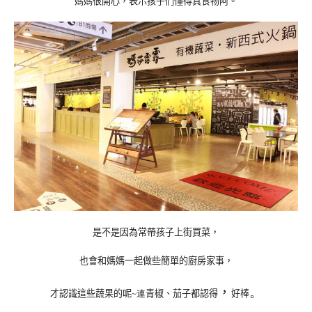
媽媽很開心，表示孩子們懂得真食物阿。
是不是因為常帶孩子上街買菜，
也
會和媽媽一起做些簡單的廚房家事，
，
。
才認識這些蔬果的呢
青椒、茄子都認得
好棒
~
連