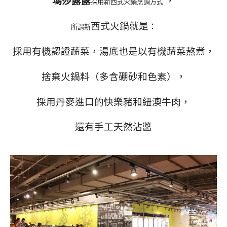
瑪莎露露
，
採用新西式火鍋烹調方式
西式火鍋就是
所謂新
：
採用有機認證蔬菜
，湯底也是以有機蔬菜熬煮
，
捨棄火鍋料（多含硼砂和色素），
採用丹麥進口的快樂豬和紐澳牛肉，
還有手工天然沾醬