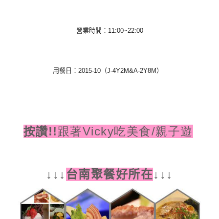
營業時間
：
11:00~22:00
用餐日
：
2015-10
（J-4Y2M&A-2Y8M）
!!
跟著
Vicky
吃美食/親子遊
按讚
↓
↓
↓
台南聚餐好所在
↓
↓
↓