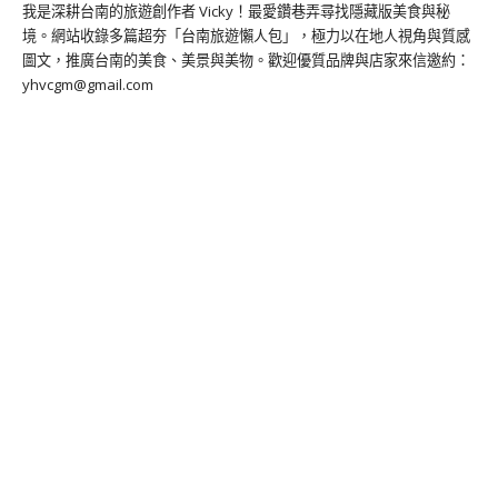
我是深耕台南的旅遊創作者 Vicky！最愛鑽巷弄尋找隱藏版美食與秘
境。網站收錄多篇超夯「台南旅遊懶人包」，極力以在地人視角與質感
圖文，推廣台南的美食、美景與美物。歡迎優質品牌與店家來信邀約：
yhvcgm@gmail.com