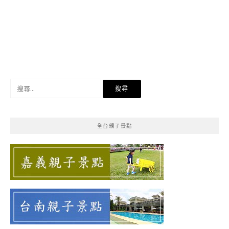
搜
尋
關
鍵
全台親子景點
字: