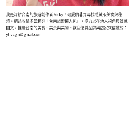
我是深耕台南的旅遊創作者 Vicky！最愛鑽巷弄尋找隱藏版美食與秘
境。網站收錄多篇超夯「台南旅遊懶人包」，極力以在地人視角與質感
圖文，推廣台南的美食、美景與美物。歡迎優質品牌與店家來信邀約：
yhvcgm@gmail.com