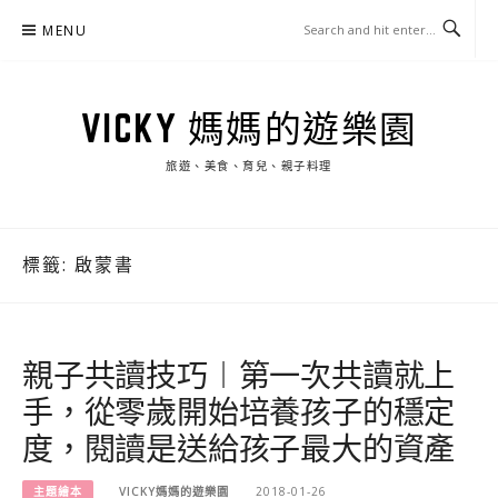
Skip
MENU
to
content
VICKY 媽媽的遊樂園
旅遊、美食、育兒、親子料理
標籤:
啟蒙書
親子共讀技巧︱第一次共讀就上
手，從零歲開始培養孩子的穩定
度，閱讀是送給孩子最大的資產
主題繪本
VICKY媽媽的遊樂園
2018-01-26