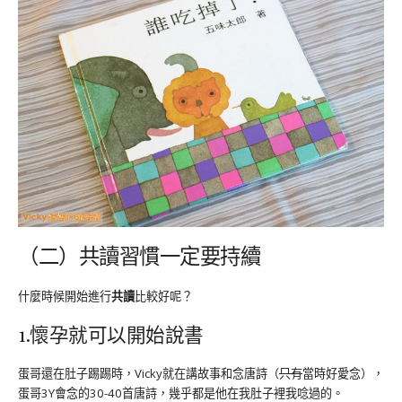
（二）共讀習慣一定要持續
什麼時候開始進行
共讀
比較好呢？
1.懷孕就可以開始說書
蛋哥還在肚子踢踢時，Vicky就在講故事和念唐詩（
只有
當時好愛念），
蛋哥3Y會念的30-40首唐詩，幾乎都是他在我肚子裡我唸過的。