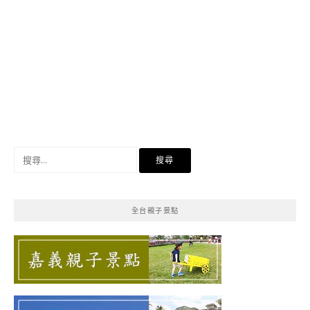
搜
尋
關
鍵
全台親子景點
字: