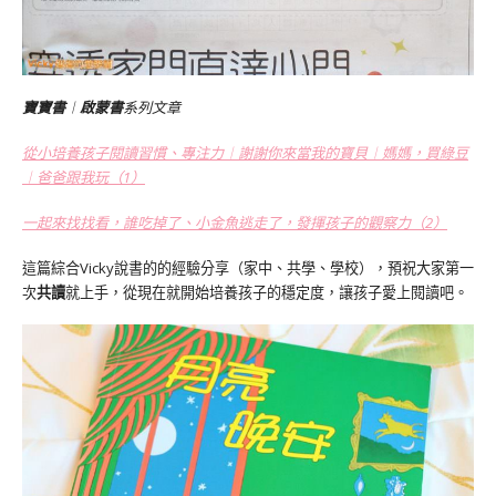
寶寶書
︱
啟蒙書
系列文章
從小培養孩子閱讀習慣、專注力︱謝謝你來當我的寶貝︱媽媽，買綠豆
︱爸爸跟我玩（1）
一起來找找看，誰吃掉了、小金魚逃走了，發揮孩子的觀察力
（2）
這篇綜合Vicky說書的的經驗分享（家中、共學、學校），預祝大家第一
次
共讀
就上手，從現在就開始培養孩子的穩定度，讓孩子愛上閱讀吧。