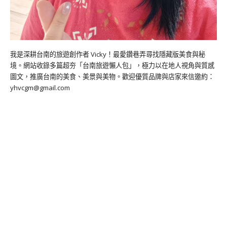
我是深耕台南的旅遊創作者 Vicky！最愛鑽巷弄尋找隱藏版美食與秘
境。網站收錄多篇超夯「台南旅遊懶人包」，極力以在地人視角與質感
圖文，推廣台南的美食、美景與美物。歡迎優質品牌與店家來信邀約：
yhvcgm@gmail.com