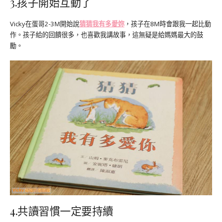
3.孩子開始互動了
Vicky在蛋哥2-3M開始說
猜猜我有多愛妳
，孩子在8M時會跟我一起比動
作。孩子給的回饋很多，也喜歡我講故事，這無疑是給媽媽最大的鼓
勵。
4.共讀習慣一定要持續