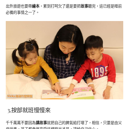
出外旅遊也要帶
繪本
，累到打呵欠了還是要把
故事
聽完，這已經是睡前
必備的事情之一了。
3.按部就班慢慢來
千千萬萬不要因為
講故事
就把自己的脾氣給打壞了，相信，只要是由父