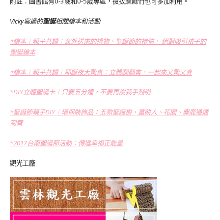
附註：圖書館有0-3歲和0-5歲專區，拔拔麻麻們也可多加利用。
Vicky寫過的
聖誕
相關繪本和活動
*繪本︱親子共讀：窗外送來的禮物、聖誕節的禮物， 絕對吸引孩子的
聖誕繪本
*繪本︱親子共讀︱耶誕夜大驚喜：立體翻翻書，一起來又驚又喜
*DIY立體聖誕卡︱只要五分鐘，不要再說我手殘啦
*聖誕節親子DIY︱環保裝飾品：五款聖誕樹、薑餅人、花圈、麋鹿通通
到齊
*2017台南聖誕節活動：傳遞幸福正能量
觀光工廠