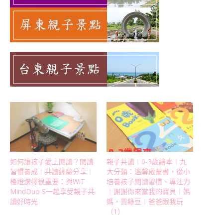
如何讓孩子愛上閱讀？閱讀
親子共讀︱0-3歲繪本︱九
習慣養成︱共讀經驗分享︱
大分類：溫馨啟蒙書，從小
檯燈選擇很重要：與WiT
培養孩子閱讀習慣、專注力
MindDuo S一起享受親子共
︱謝謝你來當我的寶貝︱媽
讀好時光
媽，買綠豆︱爸爸跟我玩
（1）