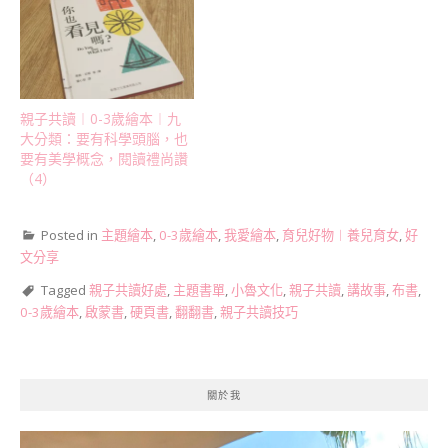
親子共讀︱0-3歲繪本︱九
大分類：要有科學頭腦，也
要有美學概念，閱讀禮尚讚
（4）
Posted in
主題繪本
,
0-3歲繪本
,
我愛繪本
,
育兒好物︱養兒育女
,
好
文分享
Tagged
親子共讀好處
,
主題書單
,
小魯文化
,
親子共讀
,
講故事
,
布書
,
0-3歲繪本
,
啟蒙書
,
硬頁書
,
翻翻書
,
親子共讀技巧
關於我