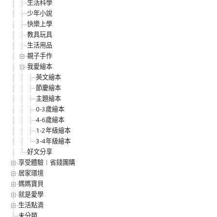
生活科學
少年小說
快樂上學
教具玩具
生活用品
親子手作
我愛繪本
英文繪本
節慶繪本
主題繪本
0-3歲繪本
4-6歲繪本
1-2年級繪本
3-4年級繪本
好文分享
享受體驗︱省錢團購
居家環境
媽媽寶貝
就是愛學
生活點滴
未分類