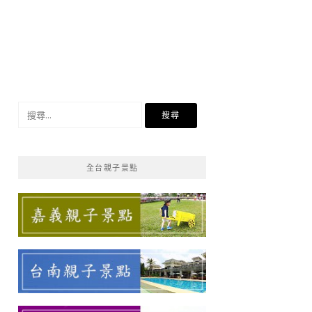
搜
尋
關
鍵
全台親子景點
字: