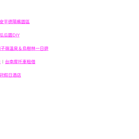
安平德陽艦園區
瓜瓜園DIY
關子嶺溫泉＆烏樹林一日遊
送
︱
台南摩托車租借
冠假日酒店