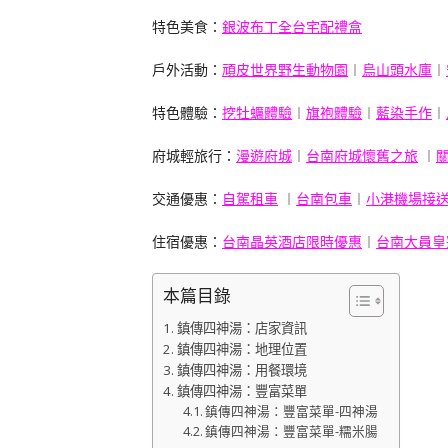
特色美食：
銀波布丁全台宅配禮盒
戶外活動：
頑皮世界野生動物園
︱
烏山頭水庫
︱
特色體驗：
挖牡蠣體驗
︱
旗袍體驗
︱
藍染手作
︱
府城輕旅行：
漫遊府城
︱
台南府城懷舊之旅
︱
交通優惠：
自駕租車
︱
台南包車
︱
小港機場接
住宿優惠：
台南晶英酒店限時優惠
︱
台南大員皇
本篇目錄
鎮傳四神湯：店家資訊
鎮傳四神湯：地理位置
鎮傳四神湯：用餐環境
鎮傳四神湯：豐富菜單
鎮傳四神湯：豐富菜單-四神湯
鎮傳四神湯：豐富菜單-糯米腸