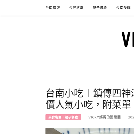
Skip
台南悠遊
台灣悠遊
親子體驗
台南美饌
to
content
台南小吃︱鎮傳四神
價人氣小吃，附菜單
VICKY媽媽的遊樂園
20
美食饗宴︱親子餐廳