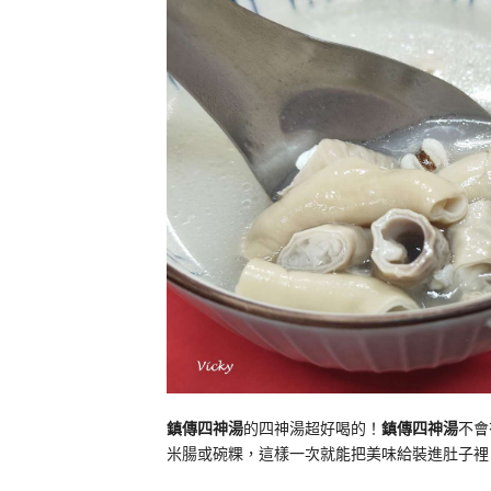
鎮傳四神湯
的四神湯超好喝的！
鎮傳四神湯
不會
米腸或碗粿，這樣一次就能把美味給裝進肚子裡