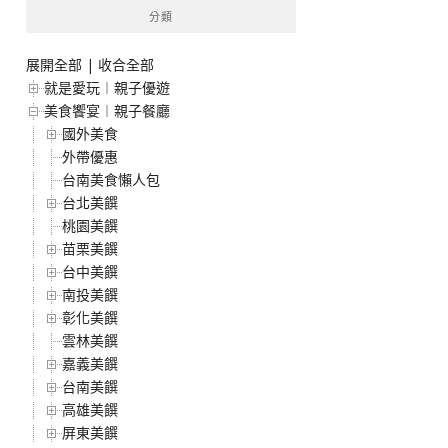
分類
展開全部
|
收合全部
就是愛玩︱親子優遊
美食饗宴︱親子餐廳
國外美食
外帶優惠
台南美食懶人包
台北美饌
桃園美饌
苗栗美饌
台中美饌
南投美饌
彰化美饌
雲林美饌
嘉義美饌
台南美饌
高雄美饌
屏東美饌