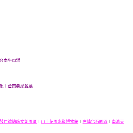
台南牛肉湯
系
︱
台南老屋餐廳
】
鼓仁德糖廠文創園區
︱
山上花園水道博物館
︱
左鎮化石園區
︱
南瀛天