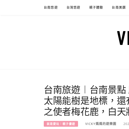
Skip
台南悠遊
台灣悠遊
親子體驗
台南美饌
to
content
台南旅遊︱台南景點
太陽能樹是地標，還
之使者梅花鹿，白天
VICKY媽媽的遊樂園
20
就是愛玩︱親子優遊