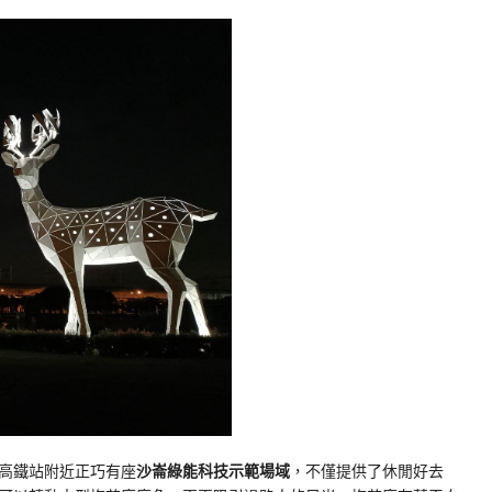
高鐵站附近正巧有座
沙崙綠能科技示範場域
，不僅提供了休閒好去