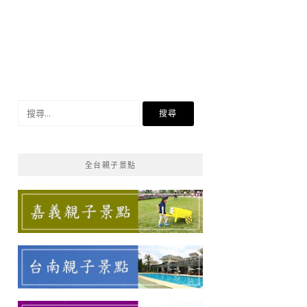
搜
尋
關
鍵
全台親子景點
字: