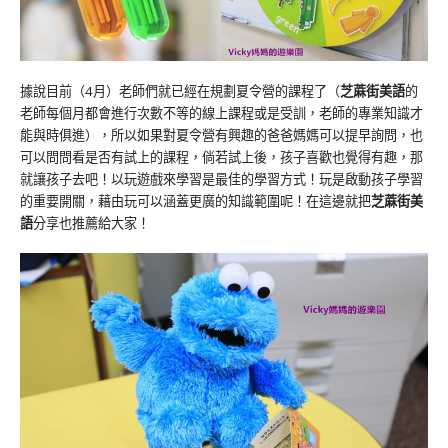
據說目前（4月）老師們就已經在規劃夏令營的課程了（
芝蔴街美語
的
老師每個月都會進行次數不等的線上課程或是受訓，老師的專業知識才
能與時俱進），所以如果對夏令營有興趣的爸爸媽媽可以提早詢問，也
可以問問看是否有試上的課程，倘若試上後，孩子喜歡也覺得有趣，那
就讓孩子去吧！以玩遊戲來學習是最佳的學習方式！玩是啟動孩子學習
的重要開關，藉由玩可以涵蓋更廣的知識範圍呢！在這邊就把
芝蔴街美
語
分享也推薦給大家！