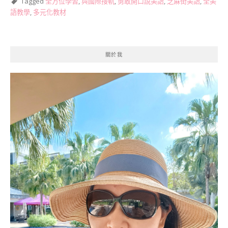
Tagged
全方位學習
,
與國際接軌
,
勇敢開口說美語
,
芝蔴街美語
,
全美
語教學
,
多元化教材
關於我