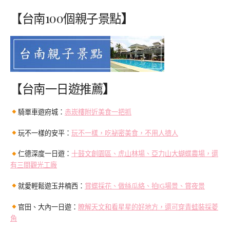
【台南100個親子景點
】
【台南一日遊推薦
】
騎單車遊府城：
赤崁樓附近美食一把抓
玩不一樣的安平：
玩不一樣，吃祕密美食，不用人擠人
仁德深度一日遊：
十鼓文創園區、虎山林場、亞力山大蝴蝶農場，還
有三間觀光工廠
就愛輕鬆遊玉井楠西：
賞蝶採花、做絲瓜絡、拍IG場景、賞夜景
官田、大內一日遊：
瞭解天文和看星星的好地方，還可穿青蛙裝採菱
角