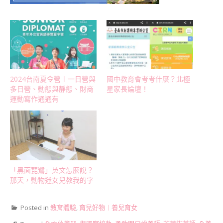
2024台南夏令營︱一日營與
國中教育會考考什麼？北極
多日營、動態與靜態、財商
星家長論壇！
運動寫作通通有
「黑面琵鷺」英文怎麼說？
那天，動物迷女兒教我的字
Posted in
教育體驗
,
育兒好物︱養兒育女