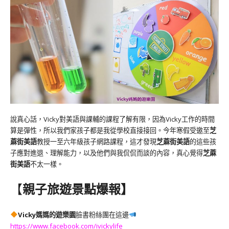
說真心話，Vicky對美語與課輔的課程了解有限，因為Vicky工作的時間
算是彈性，所以我們家孩子都是我從學校直接接回。今年寒假受邀至
芝
蔴街美語
教授一至六年級孩子網路課程，這才發現
芝蔴街美語
的這些孩
子應對進退、理解能力，以及他們與我侃侃而談的內容，真心覺得
芝蔴
街美語
不太一樣。
【
親子旅遊景點爆報】
Vicky媽媽的遊樂園
臉書粉絲團在這邊
https://www.facebook.com/ivickylife