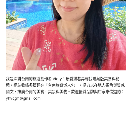
我是深耕台南的旅遊創作者 Vicky！最愛鑽巷弄尋找隱藏版美食與秘
境。網站收錄多篇超夯「台南旅遊懶人包」，極力以在地人視角與質感
圖文，推廣台南的美食、美景與美物。歡迎優質品牌與店家來信邀約：
yhvcgm@gmail.com