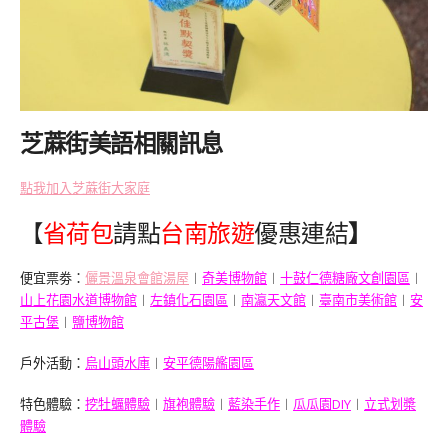
芝蔴街美語相關訊息
點我加入芝蔴街大家庭
省荷包
請點
台南旅遊
優惠連結
【
】
便宜票劵：
儷景溫泉會館湯屋
︱
奇美博物館
︱
十鼓仁德糖廠文創園區
︱
山上花園水道博物館
︱
左鎮化石園區
︱
南瀛天文館
︱
臺南市美術館
︱
安
平古堡
︱
鹽博物館
戶外活動：
烏山頭水庫
︱
安平德陽艦園區
特色體驗：
挖牡蠣體驗
︱
旗袍體驗
︱
藍染手作
︱
瓜瓜園DIY
︱
立式划槳
體驗