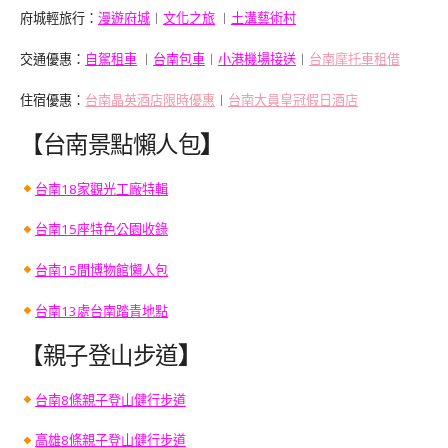
府城輕旅行：
漫遊府城
︱
文化之旅
︱
土溝藝術村
交通優惠：
自駕租車
︱
台南包車
︱
小港機場接送
︱
台南摩托車租借
住宿優惠：
台南晶英酒店限時優惠
︱
台南大員皇冠假日酒店
【台南景點懶人包
】
台南18家觀光工廠特輯
台南15座特色公園收錄
台南15間博物館懶人包
台南13處台南踏青地點
【親子登山步道
】
台南8條親子登山健行步道
高雄8條親子登山健行步道