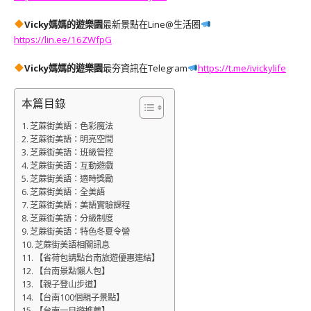
Vicky媽媽的遊樂園
最新景點在Line@生活圈
https://lin.ee/16ZWfpG
Vicky媽媽的遊樂園
最夯資訊在
Telegram
https://t.me/ivickylife
本篇目錄
芝蔴街美語：色彩魔法
芝蔴街美語：明亮空間
芝蔴街美語：班級管控
芝蔴街美語：互動遊戲
芝蔴街美語：適時獎勵
芝蔴街美語：全美語
芝蔴街美語：美語實驗課程
芝蔴街美語：分級制度
芝蔴街美語：特色冬夏令營
芝蔴街美語相關訊息
【省荷包請點台南旅遊優惠連結】
【台南景點懶人包】
【親子登山步道】
【台南100個親子景點】
【台南一日遊推薦】