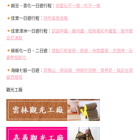
麻豆、善化一日遊行程：
就愛玩不一樣，吃不一樣
佳里一日遊行程：
特色美食攻略
佳里漳洲一日遊行程：
認識甲蟲、雞母蟲、拔無毒彩色蘿蔔、製作蝶
豆花凍飲
綠新化一日、二日遊：
景點行程安排，綠堤、休閒農場、虎頭埤，玩
遍整個新化
海線七股一日遊：
逛鹽山、遊潟湖、烤蚵吃到飽、賞黑琵、探訪台灣
最西燈塔
觀光工廠