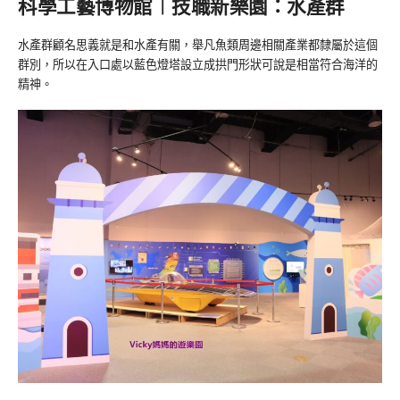
科學工藝博物館︱技職新樂園：水產群
水產群顧名思義就是和水產有關，舉凡魚類周邊相關產業都隸屬於這個
群別，所以在入口處以藍色燈塔設立成拱門形狀可說是相當符合海洋的
精神。