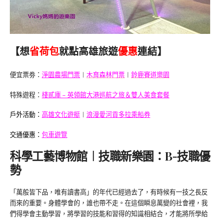
【想
省荷包
就點高雄旅遊
優惠
連結】
便宜票劵：
淨園農場門票
︱
木育森林門票
︱
鈴鹿賽道樂園
特殊遊程：
棧貳庫 – 英領館大港巡航之旅＆雙人美食套餐
戶外活動：
高雄文化遊艇
︱
浪漫愛河貢多拉乘船券
交通優惠：
包車遊覽
科學工藝博物館︱技職新樂園：B-技職優
勢
「萬般皆下品，唯有讀書高」的年代已經過去了，有時候有一技之長反
而來的重要。身體學會的，誰也帶不走。在這個瞬息萬變的社會裡，我
們得學會主動學習，將學習的技能和習得的知識相結合，才能將所學給