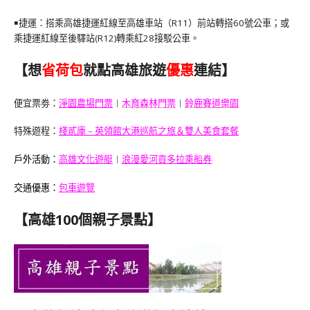
￭捷運：搭乘高雄捷運紅線至高雄車站（R11）前站轉搭60號公車；或
乘捷運紅線至後驛站(R12)轉乘紅28接駁公車。
【想
省荷包
就點高雄旅遊
優惠
連結】
便宜票劵：
淨園農場門票
︱
木育森林門票
︱
鈴鹿賽道樂園
特殊遊程：
棧貳庫 – 英領館大港巡航之旅＆雙人美食套餐
戶外活動：
高雄文化遊艇
︱
浪漫愛河貢多拉乘船券
交通優惠：
包車遊覽
【高雄100個親子景點】