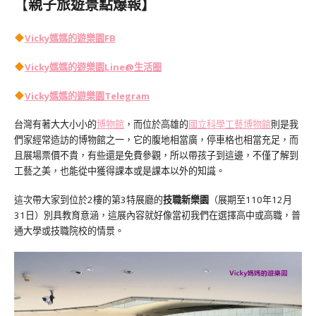
【
親子旅遊景點爆報】
Vicky媽媽的遊樂園FB
Vicky媽媽的遊樂園
Line@生活圈
Vicky媽媽的遊樂園
Telegram
台灣有著大大小小的
博物館
，而位於高雄的
國立科學工藝博物館
則是我
們家經常造訪的博物館之一，它的腹地相當廣，停車格也相當充足，而
且展場票價不貴，有些還是免費參觀，所以帶孩子到這邊，不僅了解到
工藝之美，也能從中獲得課本或是課本以外的知識。
這次帶大家到位於2樓的第3特展廳的
技職新樂園
（展期至110年12月
31日）別具教育意涵，這展內容就好像當初我們在選擇高中或高職，普
通大學或技職院校的情景。