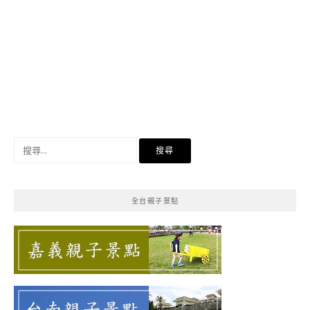
搜
尋
關
鍵
全台親子景點
字: