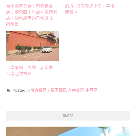
台南南區美食︱蔡桑麵食
府城~橘園歐式小館‧平價
館：傳承四十年的外省麵老
簡餐店
店，價格親民的日常滋味，
附菜單
台南景點︱武廟、赤崁樓：
台南必訪古蹟
Posted in
美食饗宴︱親子餐廳
,
台南美饌
,
中西區
關於我