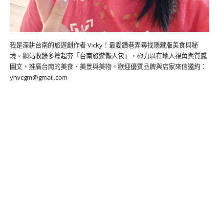
我是深耕台南的旅遊創作者 Vicky！最愛鑽巷弄尋找隱藏版美食與秘
境。網站收錄多篇超夯「台南旅遊懶人包」，極力以在地人視角與質感
圖文，推廣台南的美食、美景與美物。歡迎優質品牌與店家來信邀約：
yhvcgm@gmail.com