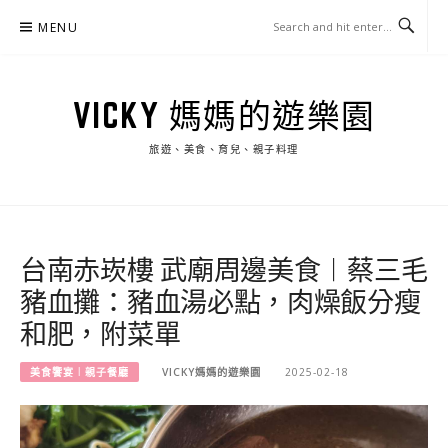
Skip
MENU
to
content
VICKY 媽媽的遊樂園
旅遊、美食、育兒、親子料理
台南赤崁樓 武廟周邊美食︱蔡三毛
豬血攤：豬血湯必點，肉燥飯分瘦
和肥，附菜單
美食饗宴︱親子餐廳
VICKY媽媽的遊樂園
2025-02-18