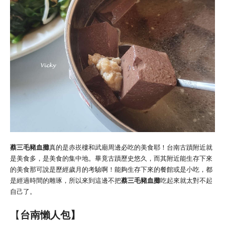
蔡三毛豬血攤
真的是赤崁樓和武廟周邊必吃的美食耶！台南古蹟附近就
是美食多，是美食的集中地。畢竟古蹟歷史悠久，而其附近能生存下來
的美食那可說是歷經歲月的考驗啊！能夠生存下來的餐館或是小吃，都
是經過時間的雕琢，所以來到這邊不把
蔡三毛豬血攤
吃起來就太對不起
自己了。
【
台南懶人包
】