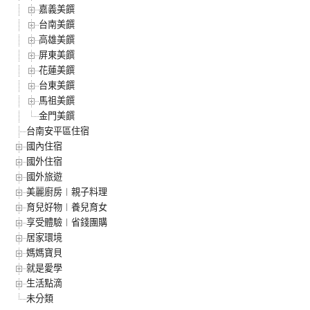
嘉義美饌
台南美饌
高雄美饌
屏東美饌
花蓮美饌
台東美饌
馬祖美饌
金門美饌
台南安平區住宿
國內住宿
國外住宿
國外旅遊
美麗廚房︱親子料理
育兒好物︱養兒育女
享受體驗︱省錢團購
居家環境
媽媽寶貝
就是愛學
生活點滴
未分類