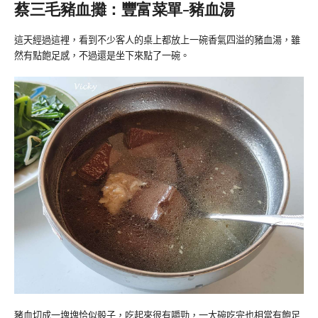
蔡三毛豬血攤：豐富菜單-豬血湯
這天經過這裡，看到不少客人的桌上都放上一碗香氣四溢的豬血湯，雖
然有點飽足感，不過還是坐下來點了一碗。
豬血切成一塊塊恰似骰子，吃起來很有嚼勁，一大碗吃完也相當有飽足