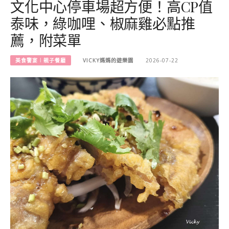
文化中心停車場超方便！高CP值
泰味，綠咖哩、椒麻雞必點推
薦，附菜單
美食饗宴︱親子餐廳
VICKY媽媽的遊樂園
2026-07-22