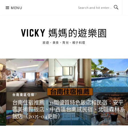
Skip
MENU
to
content
VICKY 媽媽的遊樂園
旅遊、美食、育兒、親子料理
台南東區住宿
台南住宿推薦︱11間優質特色飯店和民宿：安平
區美術館飯店、中西區台南感民宿、北區森林系
飯店（2025-04更新）