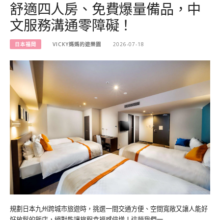
舒適四人房、免費爆量備品，中
文服務溝通零障礙！
日本福岡
VICKY媽媽的遊樂園
2026-07-18
規劃日本九州跨城市旅遊時，挑選一間交通方便、空間寬敞又讓人能好
好放鬆的飯店，絕對能讓旅程幸福感倍增！這趟我們一…