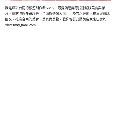
我是深耕台南的旅遊創作者 Vicky！最愛鑽巷弄尋找隱藏版美食與秘
境。網站收錄多篇超夯「台南旅遊懶人包」，極力以在地人視角與質感
圖文，推廣台南的美食、美景與美物。歡迎優質品牌與店家來信邀約：
yhvcgm@gmail.com