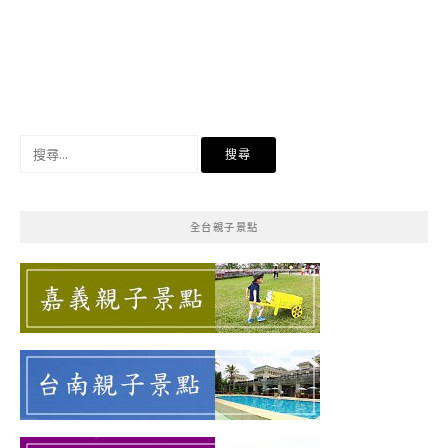
搜
尋
關
鍵
全台親子景點
字: