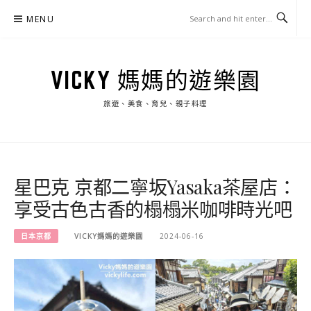
Skip
MENU
to
content
VICKY 媽媽的遊樂園
旅遊、美食、育兒、親子料理
星巴克 京都二寧坂Yasaka茶屋店：
享受古色古香的榻榻米咖啡時光吧
日本京都
VICKY媽媽的遊樂園
2024-06-16