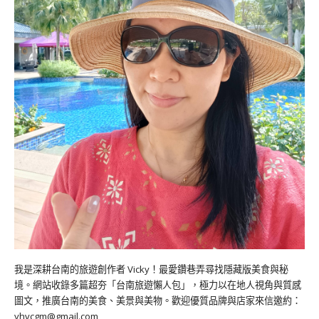
我是深耕台南的旅遊創作者 Vicky！最愛鑽巷弄尋找隱藏版美食與秘
境。網站收錄多篇超夯「台南旅遊懶人包」，極力以在地人視角與質感
圖文，推廣台南的美食、美景與美物。歡迎優質品牌與店家來信邀約：
yhvcgm@gmail.com