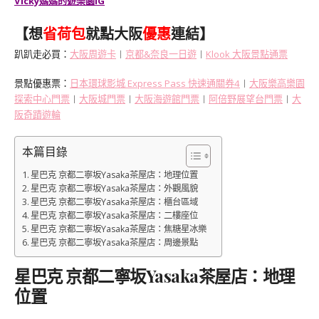
Vicky媽媽的遊樂園IG
【想
省荷包
就點大阪
優惠
連結】
趴趴走必買：
大阪周遊卡
︱
京都&奈良一日遊
︱
Klook 大阪景點通票
景點優惠票：
日本環球影城 Express Pass 快速通關券4
︱
大阪樂高樂園
探索中心門票
︱
大阪城門票
︱
大阪海遊館門票
︱
阿倍野展望台門票
︱
大
阪奇蹟遊輪
本篇目錄
星巴克 京都二寧坂Yasaka茶屋店：地理位置
星巴克 京都二寧坂Yasaka茶屋店：外觀風貌
星巴克 京都二寧坂Yasaka茶屋店：櫃台區域
星巴克 京都二寧坂Yasaka茶屋店：二樓座位
星巴克 京都二寧坂Yasaka茶屋店：焦糖星冰樂
星巴克 京都二寧坂Yasaka茶屋店：周邊景點
星巴克 京都二寧坂Yasaka茶屋店：地理
位置