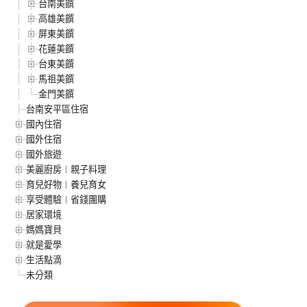
台南美饌
高雄美饌
屏東美饌
花蓮美饌
台東美饌
馬祖美饌
金門美饌
台南安平區住宿
國內住宿
國外住宿
國外旅遊
美麗廚房︱親子料理
育兒好物︱養兒育女
享受體驗︱省錢團購
居家環境
媽媽寶貝
就是愛學
生活點滴
未分類