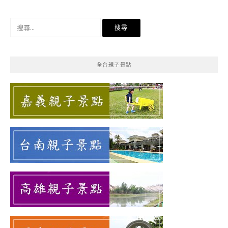
搜
尋
關
鍵
全台親子景點
字: