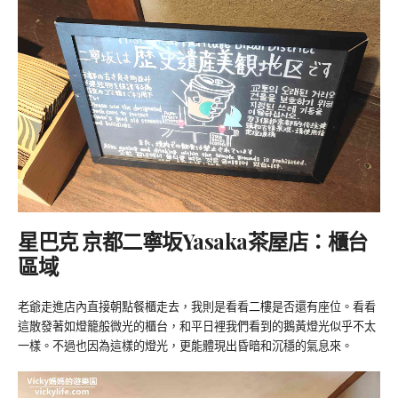
星巴克 京都二寧坂Yasaka茶屋店：櫃台
區域
老爺走進店內直接朝點餐櫃走去，我則是看看二樓是否還有座位。看看
這散發著如燈籠般微光的櫃台，和平日裡我們看到的鵝黃燈光似乎不太
一樣。不過也因為這樣的燈光，更能體現出昏暗和沉穩的氣息來。