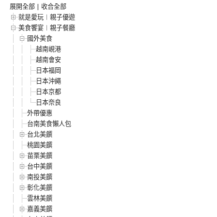
展開全部
|
收合全部
就是愛玩︱親子優遊
美食饗宴︱親子餐廳
國外美食
越南峴港
越南會安
日本福岡
日本沖繩
日本京都
日本奈良
外帶優惠
台南美食懶人包
台北美饌
桃園美饌
苗栗美饌
台中美饌
南投美饌
彰化美饌
雲林美饌
嘉義美饌