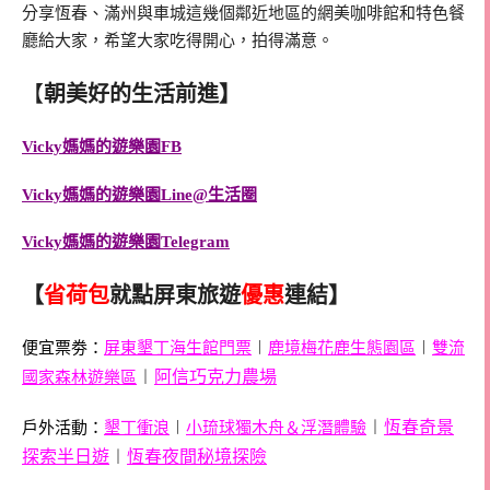
分享恆春、滿州與車城這幾個鄰近地區的網美咖啡館和特色餐
廳給大家，希望大家吃得開心，拍得滿意。
【
朝美好的生活前進】
Vicky媽媽的遊樂園FB
Vicky媽媽的遊樂園
Line@生活圈
Vicky媽媽的遊樂園
Telegram
【
省荷包
就點屏東旅遊
優惠
連結】
便宜票劵：
屏東墾丁海生館門票
︱
鹿境梅花鹿生態園區
︱
雙流
︱
阿信巧克力農場
國家森林遊樂區
︱
恆春奇景
戶外活動：
墾丁衝浪
︱
小琉球獨木舟＆浮潛體驗
探索半日遊
︱
恆春夜間秘境探險