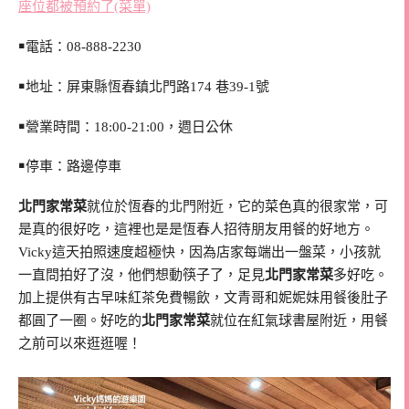
座位都被預約了(菜單)
￭電話：08-
888-2230
￭地址：屏東縣恆春鎮北門路174 巷39-1號
￭營業時間：18:00-21:00，週日公休
￭停車：路邊停車
北門家常菜
就位於恆春的北門附近，它的菜色真的很家常，可
是真的很好吃，這裡也是是恆春人招待朋友用餐的好地方。
Vicky這天拍照速度超極快，因為店家每端出一盤菜，小孩就
一直問拍好了沒，他們想動筷子了，足見
北門家常菜
多好吃。
加上提供有古早味紅茶免費暢飲，文青哥和妮妮妹用餐後肚子
都圓了一圈。好吃的
北門家常菜
就位在紅氣球書屋附近，用餐
之前可以來逛逛喔！