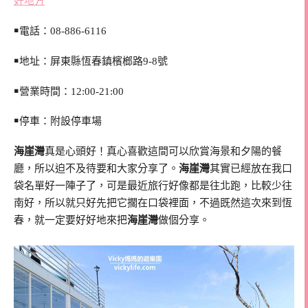
好地方
￭電話：08-
886-6116
￭地址：屏東縣恆春鎮檳榔路9-8號
￭營業時間：12:00-21:00
￭停車：附設停車場
海崖灣
真是心頭好！真心喜歡這間可以欣賞海景和夕陽的餐
廳，所以迫不及待要和大家分享了。
海崖灣
其實已經放在我口
袋名單好一陣子了，可是最近旅行好像都是往北跑，比較少往
南好，所以就只好先把它擱在口袋裡面，不過既然這次來到恆
春，就一定要好好地來把
海崖灣
做個分享。