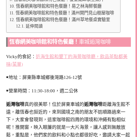
恆春網美咖啡館和特色餐廳！易之林海鮮餐廳
恆春網美咖啡館和特色餐廳！滿州開門見山樹屋咖啡
恆春網美咖啡館和特色餐廳！滿州草地餐桌實驗室
延伸閱讀
恆春網美咖啡館和特色餐廳！
車城逅灣咖啡
Vicky的食記：
近海生館和墾丁的海景咖啡廳，飲品茶點都美
味(菜單)
￭地址：屏東縣車城鄉後灣路126-12號
￭營業時間：11:30-18:00，週二公休
逅灣咖啡
真的很美耶！位於屏東車城的
逅灣咖啡
距離海生館不
遠，離恆春也挺近的，來到國境之南的朋友不妨順路過來一
下，大家會發現到，這家咖啡館四周的環境和沖繩有點相似
呢！推開窗，映入眼簾的就是一大片海景，讓人感到無敵放
鬆，重點是，他們家的飲料和小點也都很好吃，邀請大家一起