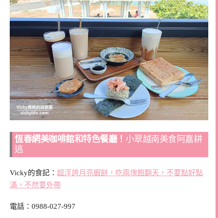
恆春網美咖啡館和特色餐廳！
小翠越南美食阿嘉耕
逃
Vicky的食記：
超浮誇月亮蝦餅，吃兩塊飽翻天，不要點好點
滿，不然要外帶
電話：
0988-027-997