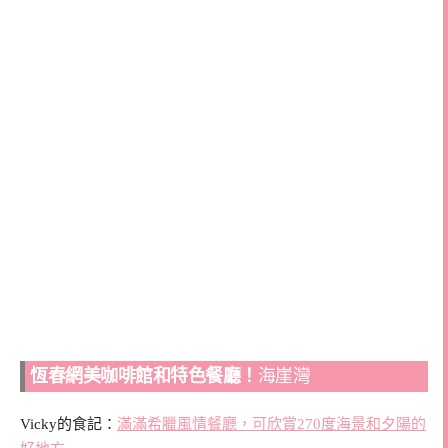
恆春網美咖啡館和特色餐廳！
海崖灣
Vicky的食記：
滿滿希臘風情餐廳，可欣賞270度海景和夕陽的