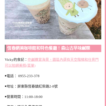
恆春網美咖啡館和特色餐廳！森山古早味鹹粿
Vicky的食記：
吃鹹粿賞海景，園區內還有天空階梯和任意門
可以拍網美照(菜單)
￭電話：
0955-233-378
￭地址：
屏東縣恆春鎮紅柴路2-8號
￭營業時間：11:00-18:00