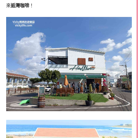
來
逅灣咖啡
！