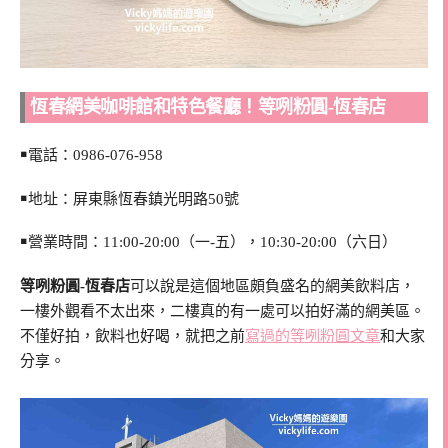
恆春網美咖啡館和特色餐廳！等咧粉圓-恆春店
￭電話：
0986-076-958
￭地址：屏東縣恆春鎮光明路50號
￭營業時間：11:00-20:00（一-五），10:30-20:00（六日）
等咧粉圓-恆春店
可以說是這個地區頗負盛名的網美飲料店，
一樓外觀看不太出來，二樓真的有一處可以拍好滿的網美區。
不僅好拍，飲料也好喝，就把之前
寫過的等咧粉圓文章
和大家
分享。