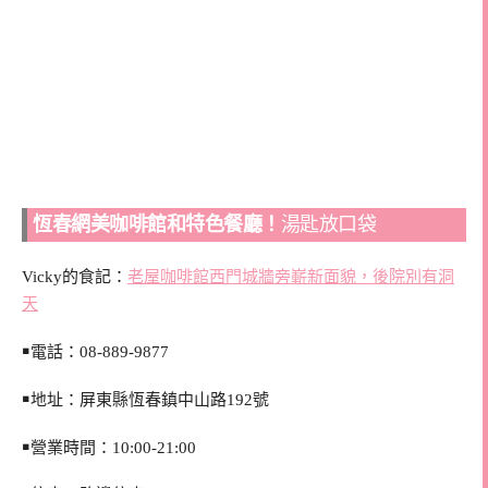
恆春網美咖啡館和特色餐廳！
湯匙放口袋
Vicky的食記：
老屋咖啡館西門城牆旁嶄新面貌，後院別有洞
天
￭電話：
08-889-9877
￭地址：屏東縣恆春鎮中山路192號
￭營業時間：10:00-21:00