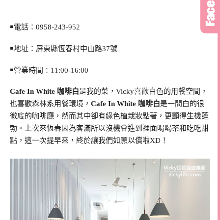
￭電話：
0958-243-952
￭地址：屏東縣恆春村中山路37號
￭營業時間：11:00-16:00
Cafe In White 咖啡白
是我的菜，Vicky喜歡白色的用餐空間，
也喜歡森林系用餐環境，
Cafe In White 咖啡白
是一間白的很
徹底的咖啡廳，然而其中卻有綠色植栽妝點著，更顯得生機蓬
勃。上次來恆春因為客滿所以沒機會進到裡面喝喝茶和吃吃甜
點，這一次提早來，終於讓我們如願以償啦XD！