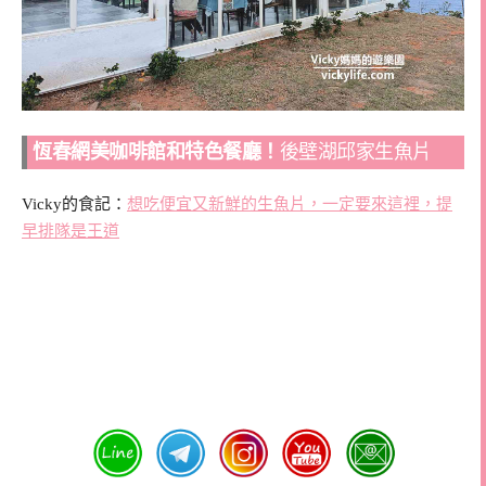
恆春網美咖啡館和特色餐廳！
後壁湖邱家生魚片
Vicky的食記：
想吃便宜又新鮮的生魚片，一定要來這裡，提
早排隊是王道