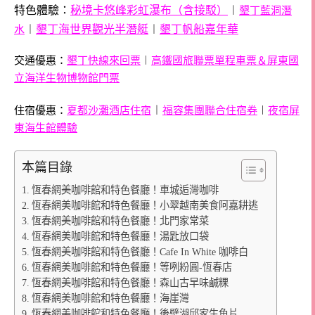
特色體驗：
秘境卡悠峰彩虹瀑布（含接駁）
︱
墾丁藍洞潛
︱
墾丁海世界觀光半潛艇
︱
墾丁帆船嘉年華
水
交通優惠：
墾丁快線來回票
︱
高鐵國旅聯票單程車票＆屏東國
立海洋生物博物館門票
︱
住宿優惠：
夏都沙灘酒店住宿
福容集團聯合住宿券
︱
夜宿屏
東海生館體驗
本篇目錄
恆春網美咖啡館和特色餐廳！車城逅灣咖啡
恆春網美咖啡館和特色餐廳！小翠越南美食阿嘉耕逃
恆春網美咖啡館和特色餐廳！北門家常菜
恆春網美咖啡館和特色餐廳！湯匙放口袋
恆春網美咖啡館和特色餐廳！Cafe In White 咖啡白
恆春網美咖啡館和特色餐廳！等咧粉圓-恆春店
恆春網美咖啡館和特色餐廳！森山古早味鹹粿
恆春網美咖啡館和特色餐廳！海崖灣
恆春網美咖啡館和特色餐廳！後壁湖邱家生魚片