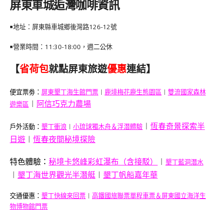
屏東車城逅灣咖啡資訊
￭地址：屏東縣車城鄉後灣路126-12號
￭營業時間：11:30-18:00，週二公休
【
省荷包
就點屏東旅遊
優惠
連結】
便宜票劵：
屏東墾丁海生館門票
︱
鹿境梅花鹿生態園區
︱
雙流國家森林
︱
阿信巧克力農場
遊樂區
︱
恆春奇景探索半
戶外活動：
墾丁衝浪
︱
小琉球獨木舟＆浮潛體驗
日遊
︱
恆春夜間秘境探險
特色體驗：
秘境卡悠峰彩虹瀑布（含接駁）
︱
墾丁藍洞潛水
︱
墾丁海世界觀光半潛艇
︱
墾丁帆船嘉年華
交通優惠：
墾丁快線來回票
︱
高鐵國旅聯票單程車票＆屏東國立海洋生
物博物館門票