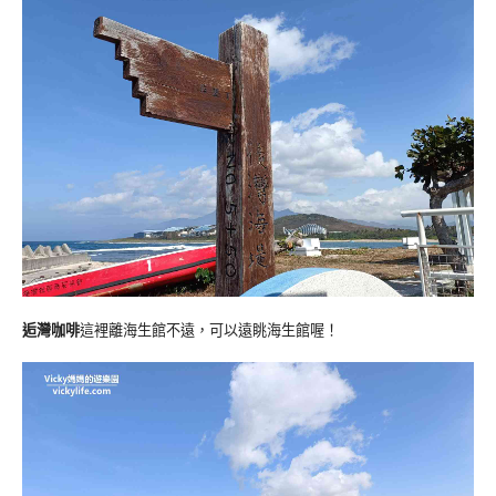
逅灣咖啡
這裡離海生館不遠，可以遠眺海生館喔！