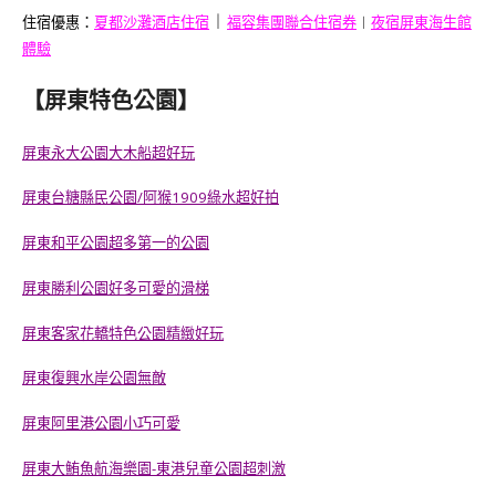
︱
住宿優惠：
夏都沙灘酒店住宿
福容集團聯合住宿券
︱
夜宿屏東海生館
體驗
【屏東特色公園】
屏東永
大公園
大木船超好玩
屏東台糖縣民公園/阿猴1909綠水超好拍
屏東和平公園超多第一的公園
屏東勝利公園好多可愛的滑梯
屏東客家花轎特色公園精緻好玩
屏東復興水岸公園無敵
屏東阿里港公園小巧可愛
屏東大鮪魚航海樂園-東港兒童公園超刺激