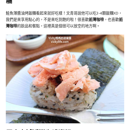
糰
鮭魚薄醬油烤飯糰看起來就好吃樣！文青哥說他可以吃3-4顆飯糰XD，
我們是來享用點心的，不是來吃到飽的啦！很喜歡
逅灣咖啡
，也喜歡
逅
灣咖啡
的飲品和餐點，這裡真是個很可以放空的地方啊。