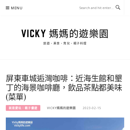
Skip
MENU
to
content
VICKY 媽媽的遊樂園
旅遊、美食、育兒、親子料理
屏東車城逅灣咖啡：近海生館和墾
丁的海景咖啡廳，飲品茶點都美味
(菜單)
就是愛玩︱親子優遊
VICKY媽媽的遊樂園
2023-02-15