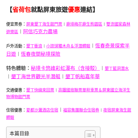
【
省荷包
就點屏東旅遊
優惠
連結】
便宜票劵：
屏東墾丁海生館門票
︱
鹿境梅花鹿生態園區
︱
雙流國家森林
︱
阿信巧克力農場
遊樂區
︱
恆春奇景探索半
戶外活動：
墾丁衝浪
︱
小琉球獨木舟＆浮潛體驗
日遊
︱
恆春夜間秘境探險
特色體驗：
秘境卡悠峰彩虹瀑布（含接駁）
︱
墾丁藍洞潛水
︱
墾丁海世界觀光半潛艇
︱
墾丁帆船嘉年華
交通優惠：
墾丁快線來回票
︱
高鐵國旅聯票單程車票＆屏東國立海洋生
物博物館門票
︱
住宿優惠：
夏都沙灘酒店住宿
福容集團聯合住宿券
︱
夜宿屏東海生館
體驗
本篇目錄