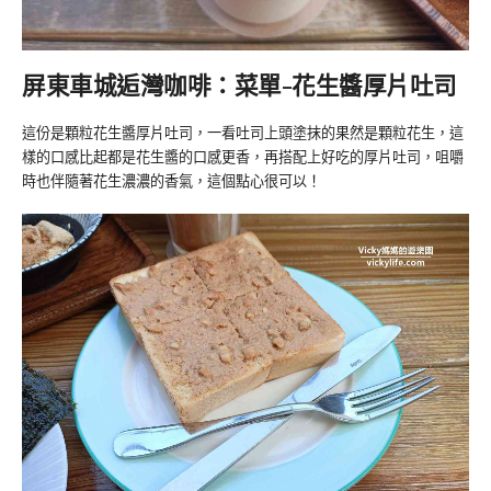
屏東車城逅灣咖啡：菜單-花生醬厚片吐司
這份是顆粒花生醬厚片吐司，一看吐司上頭塗抹的果然是顆粒花生，這
樣的口感比起都是花生醬的口感更香，再搭配上好吃的厚片吐司，咀嚼
時也伴隨著花生濃濃的香氣，這個點心很可以！