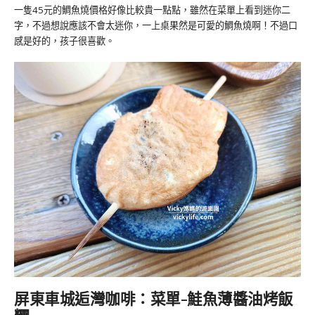
一隻45元的鯛魚燒價格好像比較貴一點點，雖然在菜單上看到迷你二
字，不過想說應該不會太迷你，一上桌果然是可愛的鯛魚燒啊！不過口
感是好的，孩子很喜歡。
屏東車城逅灣咖啡：菜單-鮭魚薄醬油烤飯