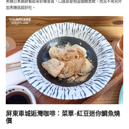
黑糖日本蕨餅看起來好像普普，口感卻是相當細緻柔軟，而且不用另外
加黑糖就超好吃。
屏東車城逅灣咖啡：菜單-紅豆迷你鯛魚燒
價