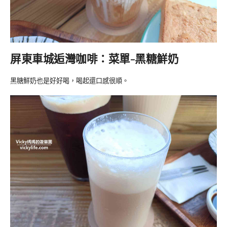
屏東車城逅灣咖啡：菜單-黑糖鮮奶
黑糖鮮奶也是好好喝，喝起還口感很順。