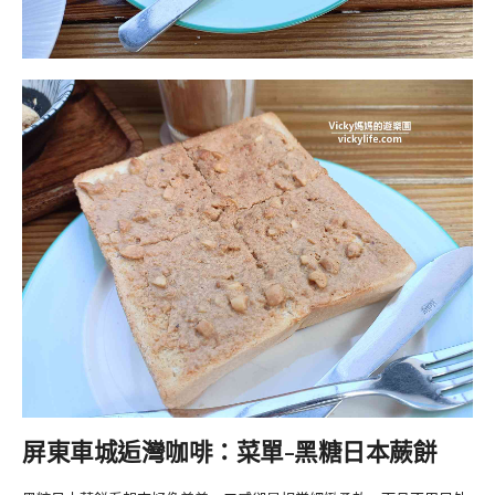
屏東車城逅灣咖啡：菜單-黑糖日本蕨餅