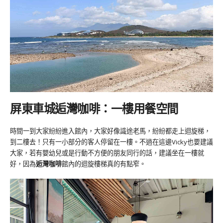
屏東車城逅灣咖啡：一樓用餐空間
時間一到大家紛紛進入館內，大家好像識途老馬，紛紛都走上迴旋梯，
到二樓去！只有一小部分的客人停留在一樓。不過在這邊Vicky也要建議
大家，若有嬰幼兒或是行動不方便的朋友同行的話，建議坐在一樓就
好，因為
逅灣咖啡
館內的迴旋樓梯真的有點窄。