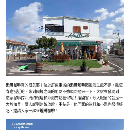
逅灣咖啡
真的很美耶！位於屏東車城的
逅灣咖啡
距離海生館不遠，離恆
春也挺近的，來到國境之南的朋友不妨順路過來一下，大家會發現到，
這家咖啡館四周的環境和沖繩有點相似呢！推開窗，映入眼簾的就是一
大片海景，讓人感到無敵放鬆，重點是，他們家的飲料和小點也都很好
吃，邀請大家一起來
逅灣咖啡
！