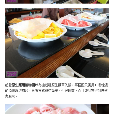
超愛
原生應用植物園
以有機栽種原生藥草入鍋，再搭配只需用
15
秒汆燙
的頂級現切肉片，烹調方式雖然簡單，但很輕爽，而且能品嘗得到自然
與原味。