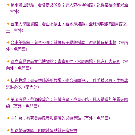
延平鸞山部落：看會走路的樹；進入森林博物館，記得帶檳榔和米酒
（室外）
台東大學圖資館：看山不是山，看水澄如鏡，全球8座獨特圖書館之
一
（室外）
台東美術館、兒童公園：就讓孩子攀爬樹屋，恣意地玩積木牆
（室內
外、免門票）
國立臺灣史前文化博物館：豐富知性，水舞廣場、迷宮和大花園
（室
內外、免門票）
初鹿牧場：最天然純淨的牧場，適合優閒漫步，伴手禮必買，牛奶冰
淇淋必吃
（室內外）
華源海灣、華源瞭望台：無敵海景、筆直公路、迷人鐵道的美麗天際
線
（室外、免門票）
三仙台：有著美麗風景和傳說的必遊景點
（室外、免門票）
加路蘭遊憩區：明信片景點就在這裡拍