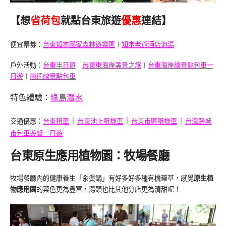
【想
省荷包
就點台東旅遊
優惠
連結】
便宜票劵：
台東知本國家森林遊樂區
︱
知本老爺酒店泡湯
戶外活動：
台東半日遊
︱
台東東海岸美景之旅
︱
台東海岸線景點包車一
日遊
︱
南迴線景點包車
特色體驗：
綠島潛水
︱
︱
︱
交通優惠：
台東租車
台東池上租機車
台東市區租機車
台灣跨城
市包車遊覽一日遊
台東原生應用植物園：牧場餐廳
牧場餐廳內的健康養生「汆燙鍋」有好多好多種有機藥草，感覺
原生植
物應用園
的菜色更為豐富，湯頭也比其他分店更為清甜呢！