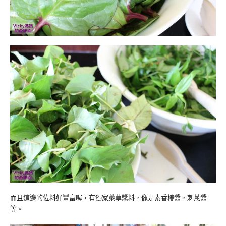
而且這邊的佐料好豐富喔，有獨家藥草醬料，像是素香椿醬，刺蔥醬
等。