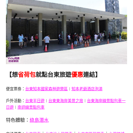
【想
省荷包
就點台東旅遊
優惠
連結】
便宜票劵：
台東知本國家森林遊樂區
︱
知本老爺酒店泡湯
戶外活動：
台東半日遊
︱
台東東海岸美景之旅
︱
台東海岸線景點包車一
日遊
︱
南迴線景點包車
特色體驗：
綠島潛水