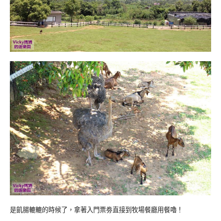
是飢腸轆轆的時候了，拿著入門票劵直接到牧場餐廳用餐嚕！