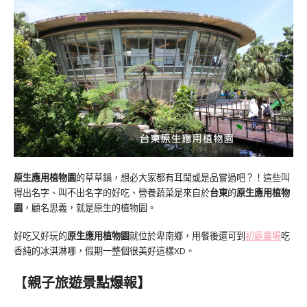
原生應用植物園
的草草鍋，想必大家都有耳聞或是品嘗過吧？！這些叫
得出名字、叫不出名字的好吃、營養蔬菜是來自於
台東
的
原生應用植物
園
，顧名思義，就是原生的植物園。
好吃又好玩的
原生應用植物園
就位於卑南鄉，用餐後還可到
初鹿農場
吃
香純的冰淇淋哪，假期一整個很美好這樣XD。
【
親子旅遊景點爆報】