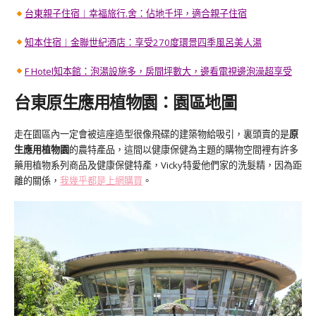
台東親子住宿︱幸福旅行.舍：佔地千坪，適合親子住宿
知本住宿︱金聯世紀酒店：享受270度環景四季風呂美人湯
F Hotel知本館
：泡湯設施多，房間坪數大，邊看電視邊泡澡超享受
台東原生應用植物園：園區地圖
走在園區內一定會被這座造型很像飛碟的建築物給吸引，裏頭賣的是
原
生應用植物園
的農特產品，這間以健康保健為主題的購物空間裡有許多
藥用植物系列商品及健康保健特產，Vicky特愛他們家的洗髮精，因為距
離的關係，
我幾乎都是上網購買
。