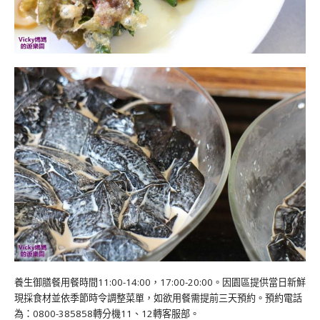
養生御膳餐用餐時間11:00-14:00，17:00-20:00。因園區提供當日新鮮
現採食材並依季節時令調整菜單，如欲用餐需提前三天預約。預約電話
為：0800-385858轉分機11、12轉客服部。