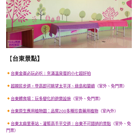
【
台東
景點
】
台東金崙必玩必吃︱充滿溫泉蛋的小七超好拍
超親民步道，登高即可眺望太平洋、綠島和蘭嶼
（室外、免門票）
台東體育場：玩多變化的遊樂設施
（室外、免門票）
台東原生應用植物園：品嘗200多種珍貴藥用植物
（室內外）
台東太麻里車站、灌籃高手平交道︱台東不可錯過的景點
（室外、免
門票）